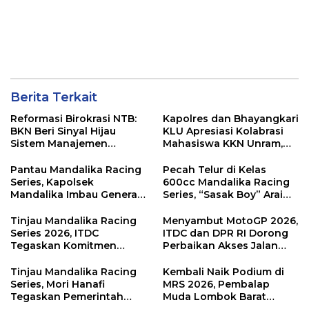
Berita Terkait
Reformasi Birokrasi NTB:
Kapolres dan Bhayangkari
BKN Beri Sinyal Hijau
KLU Apresiasi Kolabrasi
Sistem Manajemen
Mahasiswa KKN Unram,
Talenta ASN Pemprov NTB
UIN dan Un 45 Ubah
Sampah Jadi Rupiah
Pantau Mandalika Racing
Pecah Telur di Kelas
Series, Kapolsek
600cc Mandalika Racing
Mandalika Imbau Generasi
Series, “Sasak Boy” Arai
Muda Salurkan Hobi di
Agaska Ungkap Kunci
Sirkuit, Bukan Jalan Raya
Kemenangan
Tinjau Mandalika Racing
Menyambut MotoGP 2026,
Series 2026, ITDC
ITDC dan DPR RI Dorong
Tegaskan Komitmen
Perbaikan Akses Jalan
Kolaborasi dan Genjot
Hingga Pelibatan UMKM
Dampak Ekonomi
di KEK Mandalika
Tinjau Mandalika Racing
Kembali Naik Podium di
Kawasan
Series, Mori Hanafi
MRS 2026, Pembalap
Tegaskan Pemerintah
Muda Lombok Barat