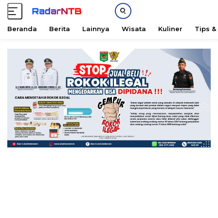
Beranda
Berita
Lainnya
Wisata
Kuliner
Tips &
L
a
n
g
s
u
n
g
k
e
k
o
n
t
e
n