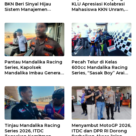
BKN Beri Sinyal Hijau
KLU Apresiasi Kolabrasi
Sistem Manajemen
Mahasiswa KKN Unram,
Talenta ASN Pemprov NTB
UIN dan Un 45 Ubah
Sampah Jadi Rupiah
Pantau Mandalika Racing
Pecah Telur di Kelas
Series, Kapolsek
600cc Mandalika Racing
Mandalika Imbau Generasi
Series, “Sasak Boy” Arai
Muda Salurkan Hobi di
Agaska Ungkap Kunci
Sirkuit, Bukan Jalan Raya
Kemenangan
Tinjau Mandalika Racing
Menyambut MotoGP 2026,
Series 2026, ITDC
ITDC dan DPR RI Dorong