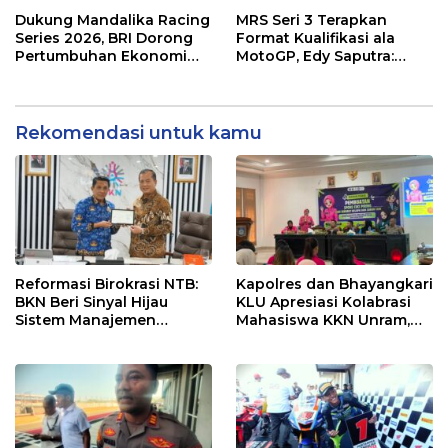
Wajib Support Pembalap
Gibran Makin Mantap
NTB
Menuju Tingkat Asia
Dukung Mandalika Racing
MRS Seri 3 Terapkan
Series 2026, BRI Dorong
Format Kualifikasi ala
Pertumbuhan Ekonomi
MotoGP, Edy Saputra:
dan UMKM NTB
Persaingan Makin Sengit
dan Efektif
Rekomendasi untuk kamu
Reformasi Birokrasi NTB:
Kapolres dan Bhayangkari
BKN Beri Sinyal Hijau
KLU Apresiasi Kolabrasi
Sistem Manajemen
Mahasiswa KKN Unram,
Talenta ASN Pemprov NTB
UIN dan Un 45 Ubah
Sampah Jadi Rupiah