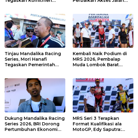
Tegaskan Komitmen
Perbaikan Akses Jalan
Kolaborasi dan Genjot
Hingga Pelibatan UMKM
Dampak Ekonomi
di KEK Mandalika
Kawasan
Tinjau Mandalika Racing
Kembali Naik Podium di
Series, Mori Hanafi
MRS 2026, Pembalap
Tegaskan Pemerintah
Muda Lombok Barat
Wajib Support Pembalap
Gibran Makin Mantap
NTB
Menuju Tingkat Asia
Dukung Mandalika Racing
MRS Seri 3 Terapkan
Series 2026, BRI Dorong
Format Kualifikasi ala
Pertumbuhan Ekonomi
MotoGP, Edy Saputra:
dan UMKM NTB
Persaingan Makin Sengit