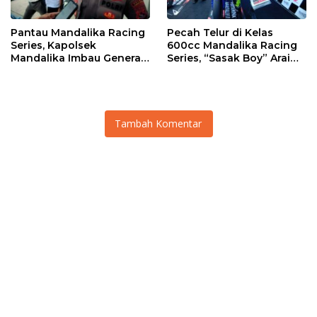
Pantau Mandalika Racing
Pecah Telur di Kelas
Series, Kapolsek
600cc Mandalika Racing
Mandalika Imbau Generasi
Series, “Sasak Boy” Arai
Muda Salurkan Hobi di
Agaska Ungkap Kunci
Sirkuit, Bukan Jalan Raya
Kemenangan
Tambah Komentar