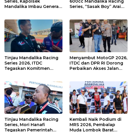
Series, Kapolsek
600cc Mandalika Racing
Mandalika Imbau Generasi
Series, “Sasak Boy” Arai
Muda Salurkan Hobi di
Agaska Ungkap Kunci
Sirkuit, Bukan Jalan Raya
Kemenangan
Tinjau Mandalika Racing
Menyambut MotoGP 2026,
Series 2026, ITDC
ITDC dan DPR RI Dorong
Tegaskan Komitmen
Perbaikan Akses Jalan
Kolaborasi dan Genjot
Hingga Pelibatan UMKM
Dampak Ekonomi
di KEK Mandalika
Kawasan
Tinjau Mandalika Racing
Kembali Naik Podium di
Series, Mori Hanafi
MRS 2026, Pembalap
Tegaskan Pemerintah
Muda Lombok Barat