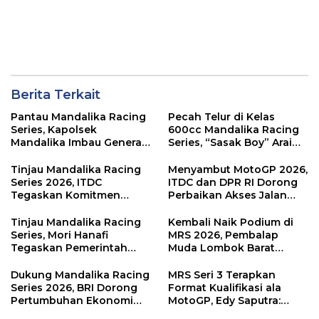
Berita Terkait
Pantau Mandalika Racing
Pecah Telur di Kelas
Series, Kapolsek
600cc Mandalika Racing
Mandalika Imbau Generasi
Series, “Sasak Boy” Arai
Muda Salurkan Hobi di
Agaska Ungkap Kunci
Sirkuit, Bukan Jalan Raya
Kemenangan
Tinjau Mandalika Racing
Menyambut MotoGP 2026,
Series 2026, ITDC
ITDC dan DPR RI Dorong
Tegaskan Komitmen
Perbaikan Akses Jalan
Kolaborasi dan Genjot
Hingga Pelibatan UMKM
Dampak Ekonomi
di KEK Mandalika
Tinjau Mandalika Racing
Kembali Naik Podium di
Kawasan
Series, Mori Hanafi
MRS 2026, Pembalap
Tegaskan Pemerintah
Muda Lombok Barat
Wajib Support Pembalap
Gibran Makin Mantap
NTB
Menuju Tingkat Asia
Dukung Mandalika Racing
MRS Seri 3 Terapkan
Series 2026, BRI Dorong
Format Kualifikasi ala
Pertumbuhan Ekonomi
MotoGP, Edy Saputra:
dan UMKM NTB
Persaingan Makin Sengit