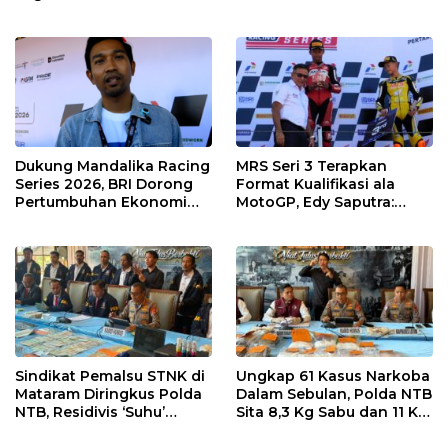
Wajib Support Pembalap
Gibran Makin Mantap
NTB
Menuju Tingkat Asia
Dukung Mandalika Racing
MRS Seri 3 Terapkan
Series 2026, BRI Dorong
Format Kualifikasi ala
Pertumbuhan Ekonomi
MotoGP, Edy Saputra:
dan UMKM NTB
Persaingan Makin Sengit
dan Efektif
Sindikat Pemalsu STNK di
Ungkap 61 Kasus Narkoba
Mataram Diringkus Polda
Dalam Sebulan, Polda NTB
NTB, Residivis ‘Suhu’
Sita 8,3 Kg Sabu dan 11 Kg
Pemalsuan Kembali
Ganja
Masuk Bui