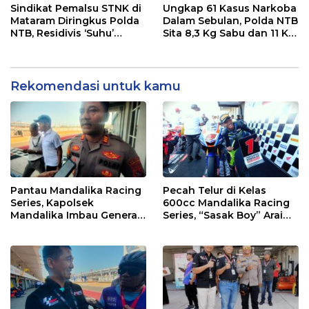
dan Efektif
Sindikat Pemalsu STNK di
Ungkap 61 Kasus Narkoba
Mataram Diringkus Polda
Dalam Sebulan, Polda NTB
NTB, Residivis ‘Suhu’
Sita 8,3 Kg Sabu dan 11 Kg
Pemalsuan Kembali
Ganja
Masuk Bui
Rekomendasi untuk kamu
Pantau Mandalika Racing
Pecah Telur di Kelas
Series, Kapolsek
600cc Mandalika Racing
Mandalika Imbau Generasi
Series, “Sasak Boy” Arai
Muda Salurkan Hobi di
Agaska Ungkap Kunci
Sirkuit, Bukan Jalan Raya
Kemenangan