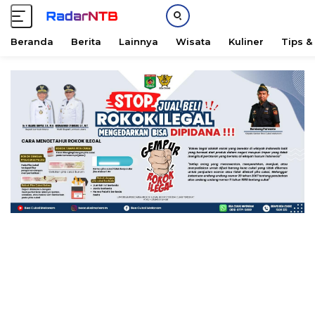
Beranda
Berita
Lainnya
Wisata
Kuliner
Tips &
L
a
n
g
s
u
n
g
k
e
k
o
n
t
e
n