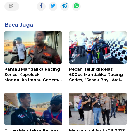
Baca Juga
Pantau Mandalika Racing
Pecah Telur di Kelas
Series, Kapolsek
600cc Mandalika Racing
Mandalika Imbau Generasi
Series, “Sasak Boy” Arai
Muda Salurkan Hobi di
Agaska Ungkap Kunci
Sirkuit, Bukan Jalan Raya
Kemenangan
Tinjau Mandalika Racing
Menyambut MotoGP 2026,