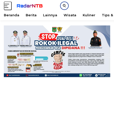
Beranda
Berita
Lainnya
Wisata
Kuliner
Tips &
L
a
n
g
s
u
n
g
k
e
k
o
n
t
e
n