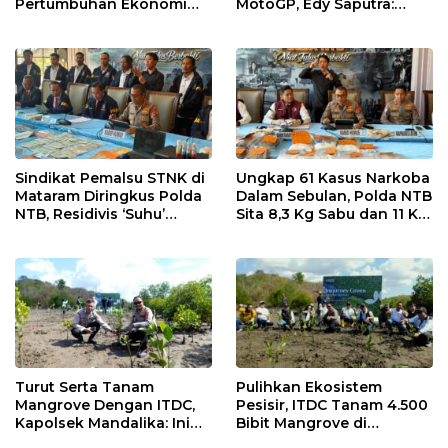
Pertumbuhan Ekonomi
MotoGP, Edy Saputra:
dan UMKM NTB
Persaingan Makin Sengit
dan Efektif
Sindikat Pemalsu STNK di
Ungkap 61 Kasus Narkoba
Mataram Diringkus Polda
Dalam Sebulan, Polda NTB
NTB, Residivis ‘Suhu’
Sita 8,3 Kg Sabu dan 11 Kg
Pemalsuan Kembali
Ganja
Masuk Bui
Turut Serta Tanam
Pulihkan Ekosistem
Mangrove Dengan ITDC,
Pesisir, ITDC Tanam 4.500
Kapolsek Mandalika: Ini
Bibit Mangrove di
Bisa Menjaga Stabilitas
Kawasan Sanctuary