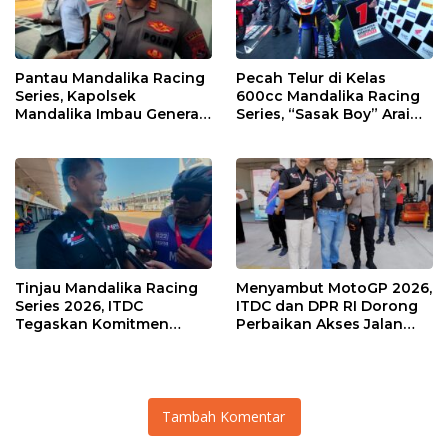
Pantau Mandalika Racing
Pecah Telur di Kelas
Series, Kapolsek
600cc Mandalika Racing
Mandalika Imbau Generasi
Series, “Sasak Boy” Arai
Muda Salurkan Hobi di
Agaska Ungkap Kunci
Sirkuit, Bukan Jalan Raya
Kemenangan
Tinjau Mandalika Racing
Menyambut MotoGP 2026,
Series 2026, ITDC
ITDC dan DPR RI Dorong
Tegaskan Komitmen
Perbaikan Akses Jalan
Kolaborasi dan Genjot
Hingga Pelibatan UMKM
Dampak Ekonomi
di KEK Mandalika
Kawasan
Tambah Komentar