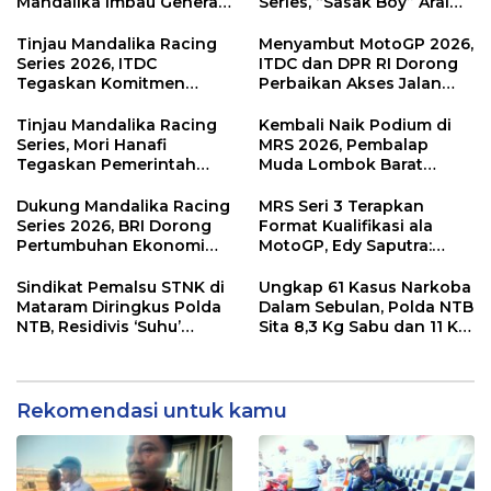
Mandalika Imbau Generasi
Series, “Sasak Boy” Arai
Muda Salurkan Hobi di
Agaska Ungkap Kunci
Sirkuit, Bukan Jalan Raya
Kemenangan
Tinjau Mandalika Racing
Menyambut MotoGP 2026,
Series 2026, ITDC
ITDC dan DPR RI Dorong
Tegaskan Komitmen
Perbaikan Akses Jalan
Kolaborasi dan Genjot
Hingga Pelibatan UMKM
Dampak Ekonomi
di KEK Mandalika
Tinjau Mandalika Racing
Kembali Naik Podium di
Kawasan
Series, Mori Hanafi
MRS 2026, Pembalap
Tegaskan Pemerintah
Muda Lombok Barat
Wajib Support Pembalap
Gibran Makin Mantap
NTB
Menuju Tingkat Asia
Dukung Mandalika Racing
MRS Seri 3 Terapkan
Series 2026, BRI Dorong
Format Kualifikasi ala
Pertumbuhan Ekonomi
MotoGP, Edy Saputra:
dan UMKM NTB
Persaingan Makin Sengit
dan Efektif
Sindikat Pemalsu STNK di
Ungkap 61 Kasus Narkoba
Mataram Diringkus Polda
Dalam Sebulan, Polda NTB
NTB, Residivis ‘Suhu’
Sita 8,3 Kg Sabu dan 11 Kg
Pemalsuan Kembali
Ganja
Masuk Bui
Rekomendasi untuk kamu