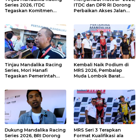
Series 2026, ITDC
ITDC dan DPR RI Dorong
Tegaskan Komitmen
Perbaikan Akses Jalan
Kolaborasi dan Genjot
Hingga Pelibatan UMKM
Dampak Ekonomi
di KEK Mandalika
Kawasan
Tinjau Mandalika Racing
Kembali Naik Podium di
Series, Mori Hanafi
MRS 2026, Pembalap
Tegaskan Pemerintah
Muda Lombok Barat
Wajib Support Pembalap
Gibran Makin Mantap
NTB
Menuju Tingkat Asia
Dukung Mandalika Racing
MRS Seri 3 Terapkan
Series 2026, BRI Dorong
Format Kualifikasi ala