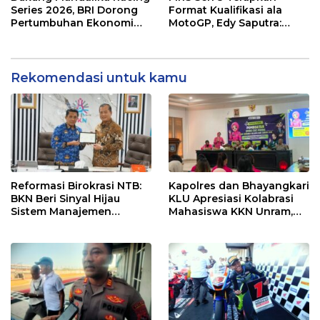
Series 2026, BRI Dorong
Format Kualifikasi ala
Pertumbuhan Ekonomi
MotoGP, Edy Saputra:
dan UMKM NTB
Persaingan Makin Sengit
dan Efektif
Rekomendasi untuk kamu
Reformasi Birokrasi NTB:
Kapolres dan Bhayangkari
BKN Beri Sinyal Hijau
KLU Apresiasi Kolabrasi
Sistem Manajemen
Mahasiswa KKN Unram,
Talenta ASN Pemprov NTB
UIN dan Un 45 Ubah
Sampah Jadi Rupiah