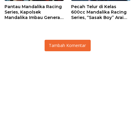
Pantau Mandalika Racing
Pecah Telur di Kelas
Series, Kapolsek
600cc Mandalika Racing
Mandalika Imbau Generasi
Series, “Sasak Boy” Arai
Muda Salurkan Hobi di
Agaska Ungkap Kunci
Sirkuit, Bukan Jalan Raya
Kemenangan
Tambah Komentar