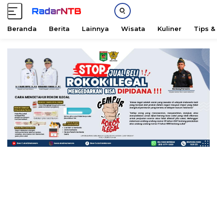
Beranda
Berita
Lainnya
Wisata
Kuliner
Tips &
L
a
n
g
s
u
n
g
k
e
k
o
n
t
e
n