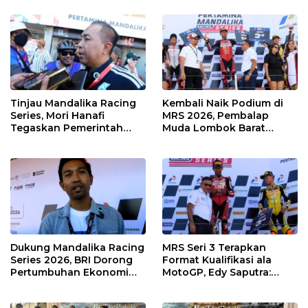
Dampak Ekonomi
di KEK Mandalika
Kawasan
Tinjau Mandalika Racing
Kembali Naik Podium di
Series, Mori Hanafi
MRS 2026, Pembalap
Tegaskan Pemerintah
Muda Lombok Barat
Wajib Support Pembalap
Gibran Makin Mantap
NTB
Menuju Tingkat Asia
Dukung Mandalika Racing
MRS Seri 3 Terapkan
Series 2026, BRI Dorong
Format Kualifikasi ala
Pertumbuhan Ekonomi
MotoGP, Edy Saputra:
dan UMKM NTB
Persaingan Makin Sengit
dan Efektif