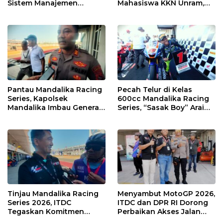
Sistem Manajemen
Mahasiswa KKN Unram,
Talenta ASN Pemprov NTB
UIN dan Un 45 Ubah
Sampah Jadi Rupiah
Pantau Mandalika Racing
Pecah Telur di Kelas
Series, Kapolsek
600cc Mandalika Racing
Mandalika Imbau Generasi
Series, “Sasak Boy” Arai
Muda Salurkan Hobi di
Agaska Ungkap Kunci
Sirkuit, Bukan Jalan Raya
Kemenangan
Tinjau Mandalika Racing
Menyambut MotoGP 2026,
Series 2026, ITDC
ITDC dan DPR RI Dorong
Tegaskan Komitmen
Perbaikan Akses Jalan
Kolaborasi dan Genjot
Hingga Pelibatan UMKM