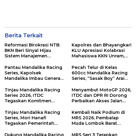
Berita Terkait
Reformasi Birokrasi NTB:
Kapolres dan Bhayangkari
BKN Beri Sinyal Hijau
KLU Apresiasi Kolabrasi
Sistem Manajemen
Mahasiswa KKN Unram,
Talenta ASN Pemprov NTB
UIN dan Un 45 Ubah
Sampah Jadi Rupiah
Pantau Mandalika Racing
Pecah Telur di Kelas
Series, Kapolsek
600cc Mandalika Racing
Mandalika Imbau Generasi
Series, “Sasak Boy” Arai
Muda Salurkan Hobi di
Agaska Ungkap Kunci
Sirkuit, Bukan Jalan Raya
Kemenangan
Tinjau Mandalika Racing
Menyambut MotoGP 2026,
Series 2026, ITDC
ITDC dan DPR RI Dorong
Tegaskan Komitmen
Perbaikan Akses Jalan
Kolaborasi dan Genjot
Hingga Pelibatan UMKM
Dampak Ekonomi
di KEK Mandalika
Tinjau Mandalika Racing
Kembali Naik Podium di
Kawasan
Series, Mori Hanafi
MRS 2026, Pembalap
Tegaskan Pemerintah
Muda Lombok Barat
Wajib Support Pembalap
Gibran Makin Mantap
NTB
Menuju Tingkat Asia
Dukung Mandalika Racing
MRS Seri 3 Terapkan