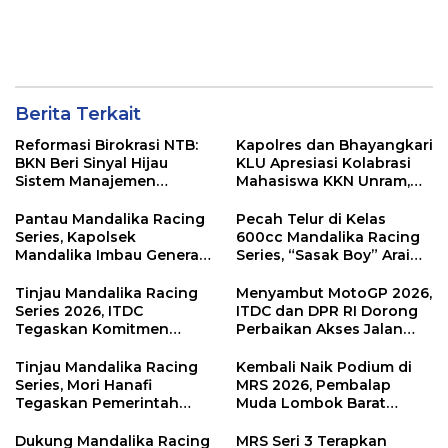
Berita Terkait
Reformasi Birokrasi NTB:
Kapolres dan Bhayangkari
BKN Beri Sinyal Hijau
KLU Apresiasi Kolabrasi
Sistem Manajemen
Mahasiswa KKN Unram,
Talenta ASN Pemprov NTB
UIN dan Un 45 Ubah
Sampah Jadi Rupiah
Pantau Mandalika Racing
Pecah Telur di Kelas
Series, Kapolsek
600cc Mandalika Racing
Mandalika Imbau Generasi
Series, “Sasak Boy” Arai
Muda Salurkan Hobi di
Agaska Ungkap Kunci
Sirkuit, Bukan Jalan Raya
Kemenangan
Tinjau Mandalika Racing
Menyambut MotoGP 2026,
Series 2026, ITDC
ITDC dan DPR RI Dorong
Tegaskan Komitmen
Perbaikan Akses Jalan
Kolaborasi dan Genjot
Hingga Pelibatan UMKM
Dampak Ekonomi
di KEK Mandalika
Tinjau Mandalika Racing
Kembali Naik Podium di
Kawasan
Series, Mori Hanafi
MRS 2026, Pembalap
Tegaskan Pemerintah
Muda Lombok Barat
Wajib Support Pembalap
Gibran Makin Mantap
NTB
Menuju Tingkat Asia
Dukung Mandalika Racing
MRS Seri 3 Terapkan