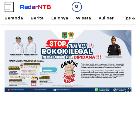
Beranda
Berita
Lainnya
Wisata
Kuliner
Tips &
L
a
n
g
s
u
n
g
k
e
k
o
n
t
e
n