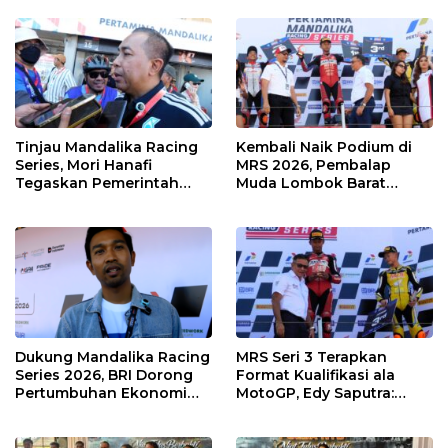
Dampak Ekonomi
di KEK Mandalika
Kawasan
Tinjau Mandalika Racing
Kembali Naik Podium di
Series, Mori Hanafi
MRS 2026, Pembalap
Tegaskan Pemerintah
Muda Lombok Barat
Wajib Support Pembalap
Gibran Makin Mantap
NTB
Menuju Tingkat Asia
Dukung Mandalika Racing
MRS Seri 3 Terapkan
Series 2026, BRI Dorong
Format Kualifikasi ala
Pertumbuhan Ekonomi
MotoGP, Edy Saputra:
dan UMKM NTB
Persaingan Makin Sengit
dan Efektif