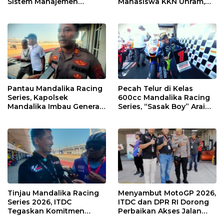
Sistem Manajemen
Mahasiswa KKN Unram,
Talenta ASN Pemprov NTB
UIN dan Un 45 Ubah
Sampah Jadi Rupiah
Pantau Mandalika Racing
Pecah Telur di Kelas
Series, Kapolsek
600cc Mandalika Racing
Mandalika Imbau Generasi
Series, “Sasak Boy” Arai
Muda Salurkan Hobi di
Agaska Ungkap Kunci
Sirkuit, Bukan Jalan Raya
Kemenangan
Tinjau Mandalika Racing
Menyambut MotoGP 2026,
Series 2026, ITDC
ITDC dan DPR RI Dorong
Tegaskan Komitmen
Perbaikan Akses Jalan
Kolaborasi dan Genjot
Hingga Pelibatan UMKM