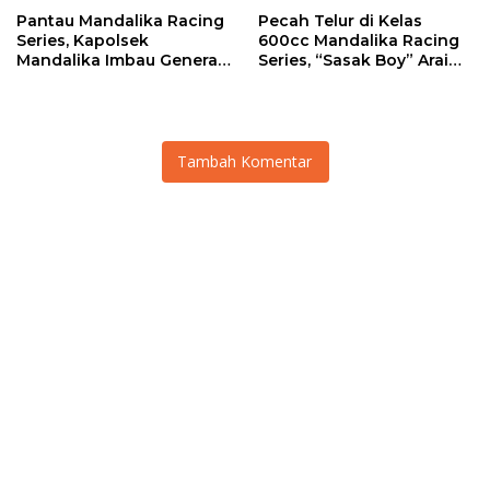
Pantau Mandalika Racing
Pecah Telur di Kelas
Series, Kapolsek
600cc Mandalika Racing
Mandalika Imbau Generasi
Series, “Sasak Boy” Arai
Muda Salurkan Hobi di
Agaska Ungkap Kunci
Sirkuit, Bukan Jalan Raya
Kemenangan
Tambah Komentar