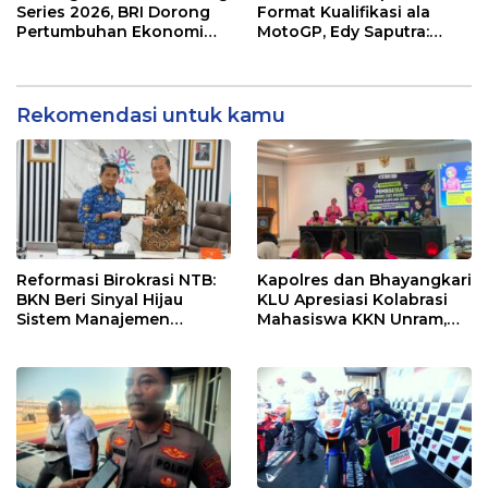
Series 2026, BRI Dorong
Format Kualifikasi ala
Pertumbuhan Ekonomi
MotoGP, Edy Saputra:
dan UMKM NTB
Persaingan Makin Sengit
dan Efektif
Rekomendasi untuk kamu
Reformasi Birokrasi NTB:
Kapolres dan Bhayangkari
BKN Beri Sinyal Hijau
KLU Apresiasi Kolabrasi
Sistem Manajemen
Mahasiswa KKN Unram,
Talenta ASN Pemprov NTB
UIN dan Un 45 Ubah
Sampah Jadi Rupiah