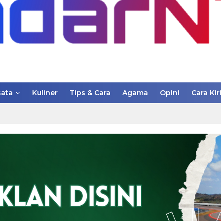
ata
Kuliner
Tips & Cara
Agama
Opini
Cara Kir