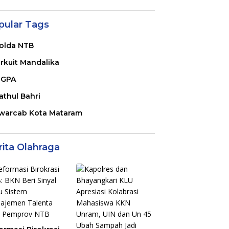
pular Tags
olda NTB
irkuit Mandalika
GPA
athul Bahri
warcab Kota Mataram
rita Olahraga