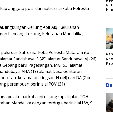
Ref
NTB
kap anggota polsi dari Satresnarkoba Polresta
Hij
Man
ASN
sal, lingkungan Gerung Apit Aiq, Kelurahan
ungan Lendang Lekong, Kelurahan Mandalika,
polsi dari Satresnarkoba Polresta Mataram itu
Pan
 alamat Sandubaya, S (45) alamat Sandubaya, AJ (26)
Rac
Kap
at Gebang baru Pagesangan, MG (53) alamat
Imb
 Sandubaya, AHA (19) alamat Desa Gontoran
Mud
di S
ontoran, kecamatan Lingsar, H (44) dan DA (24)
Jal
ng perempuan berinisial POV (31)
Ber
a pelaku narkoba ini di tangkap di jalan TGH
urahan Mandalika dengan terduga berinisial LW, S,