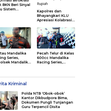
ormasi Birokrasi
: BKN Beri Sinyal
au Sistem
Kapolres dan
ajemen Talenta
Bhayangkari KLU
 Pemprov NTB
Apresiasi Kolabrasi
Mahasiswa KKN
Unram, UIN dan Un
45 Ubah Sampah
Jadi Rupiah
tau Mandalika
Pecah Telur di Kelas
ing Series,
600cc Mandalika
olsek Mandalika
Racing Series,
au Generasi
“Sasak Boy” Arai
a Salurkan Hobi
Agaska Ungkap
irkuit, Bukan
Kunci Kemenangan
an Raya
ita Kriminal
Polda NTB ‘Obok-obok’
Kantor Dikbudpora Bima,
Dokumen Pungli Tunjangan
Guru Terpencil Disita