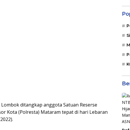
Po
P
S
M
P
K
Be
 Lombok ditangkap anggota Satuan Reserse
or Kota (Polresta) Mataram tepat di hari Lebaran
2022).