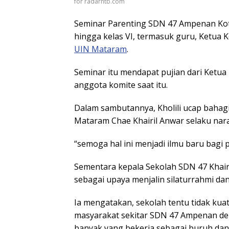
for radarntb.com
Seminar Parenting SDN 47 Ampenan Kota 
hingga kelas VI, termasuk guru, Ketua 
UIN Mataram
.
Seminar itu mendapat pujian dari Ketua
anggota komite saat itu.
Dalam sambutannya, Kholili ucap baha
Mataram Chae Khairil Anwar selaku nara
“semoga hal ini menjadi ilmu baru bagi p
Sementara kepala Sekolah SDN 47 Khair
sebagai upaya menjalin silaturrahmi dan
Ia mengatakan, sekolah tentu tidak kuat b
masyarakat sekitar SDN 47 Ampenan dek
banyak yang bekerja sebagai buruh dan 