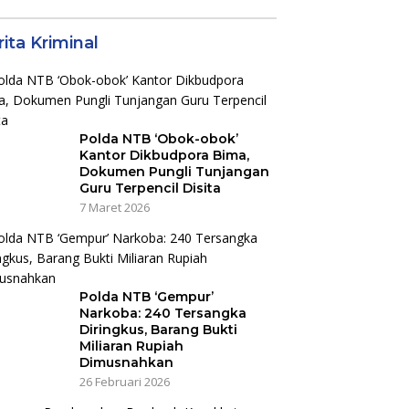
irkuit, Bukan
Kunci Kemenangan
an Raya
ita Kriminal
Polda NTB ‘Obok-obok’
Kantor Dikbudpora Bima,
Dokumen Pungli Tunjangan
Guru Terpencil Disita
7 Maret 2026
Polda NTB ‘Gempur’
Narkoba: 240 Tersangka
Diringkus, Barang Bukti
Miliaran Rupiah
Dimusnahkan
26 Februari 2026