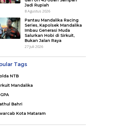
dan Un 45 Ubah Sampah
Jadi Rupiah
8 Agustus 2026
Pantau Mandalika Racing
Series, Kapolsek Mandalika
Imbau Generasi Muda
Salurkan Hobi di Sirkuit,
Bukan Jalan Raya
27 Juli 2026
pular Tags
olda NTB
irkuit Mandalika
GPA
athul Bahri
warcab Kota Mataram