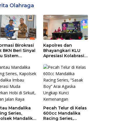
rita Olahraga
ormasi Birokrasi
Kapolres dan
: BKN Beri Sinyal
Bhayangkari KLU
au Sistem
Apresiasi Kolabrasi
ajemen Talenta
Mahasiswa KKN
 Pemprov NTB
Unram, UIN dan Un
45 Ubah Sampah
Jadi Rupiah
tau Mandalika
Pecah Telur di Kelas
ing Series,
600cc Mandalika
olsek Mandalika
Racing Series,
au Generasi
“Sasak Boy” Arai
a Salurkan Hobi
Agaska Ungkap