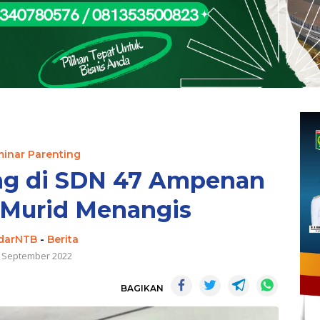
inar Parenting
ng di SDN 47 Ampenan
 Murid Menangis
darNTB
-
Berita
 September 2022
BAGIKAN