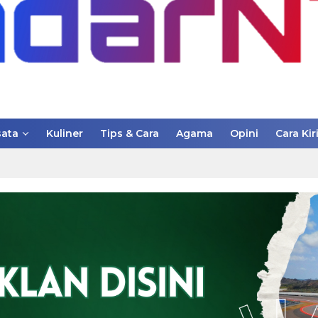
ata
Kuliner
Tips & Cara
Agama
Opini
Cara Kir