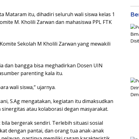
di S
Jal
Mataram itu, dihadiri seluruh wali siswa kelas 1
Ber
Komite M. Kholili Zarwan dan mahasiswa PPL FTK
 Komite Sekolah M Kholili Zarwan yang mewakili
gia dan bangga bisa meghadirkan Dosen UIN
sumber parenting kala itu.
ara wali siswa,” ujarnya.
ani, S.Ag mengatakan, kegiatan itu dimaksudkan
 sinergitas atau kolaborasi degan masyarakat.
ila bergerak sendiri. Terlebih situasi sosial
at dengan pantai, dan orang tua anak-anak
nelayan, pastinya memiliki ragam karakteristik