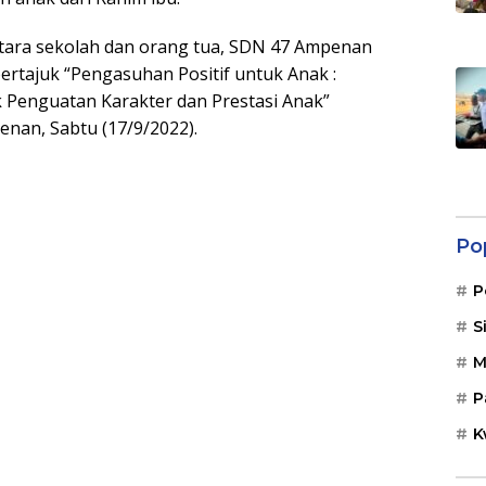
ara sekolah dan orang tua, SDN 47 Ampenan
rtajuk “Pengasuhan Positif untuk Anak :
 Penguatan Karakter dan Prestasi Anak”
nan, Sabtu (17/9/2022).
Po
P
S
M
P
K