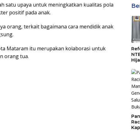
lah satu upaya untuk meningkatkan kualitas pola
Be
r positif pada anak.
ya orang, terkait bagaimana cara mendidik anak
gsung.
ta Mataram itu merupakan kolaborasi untuk
Ref
NTB
 orang tua.
Hij
Man
ASN
Pan
Rac
Kap
Imb
Mud