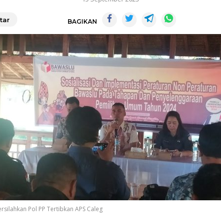
tar
BAGIKAN
rsilahkan Pol PP Tertibkan APS Caleg