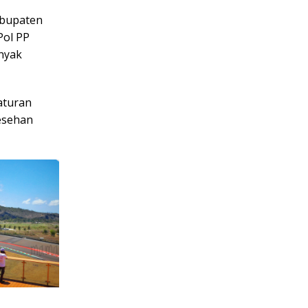
abupaten
Pol PP
anyak
aturan
esehan