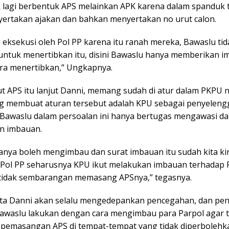
k lagi berbentuk APS melainkan APK karena dalam spanduk 
ertakan ajakan dan bahkan menyertakan no urut calon.
i eksekusi oleh Pol PP karena itu ranah mereka, Bawaslu ti
untuk menertibkan itu, disini Bawaslu hanya memberikan i
ra menertibkan,” Ungkapnya.
 APS itu lanjut Danni, memang sudah di atur dalam PKPU n
 membuat aturan tersebut adalah KPU sebagai penyeleng
Bawaslu dalam persoalan ini hanya bertugas mengawasi da
n imbauan.
anya boleh mengimbau dan surat imbauan itu sudah kita ki
 Pol PP seharusnya KPU ikut melakukan imbauan terhadap 
 tidak sembarangan memasang APSnya,” tegasnya.
ta Danni akan selalu mengedepankan pencegahan, dan pe
Bawaslu lakukan dengan cara mengimbau para Parpol agar t
pemasangan APS di tempat-tempat yang tidak diperbolehk