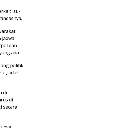
rkait isu-
tandasnya.
yarakat
 jadwal
rpol dan
yang ada.
ang politik
ut, tidak
a di
rus di
gi secara
tunya