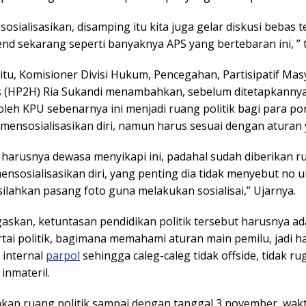
 sosialisasikan, disamping itu kita juga gelar diskusi bebas te
end sekarang seperti banyaknya APS yang bertebaran ini, ” 
itu, Komisioner Divisi Hukum, Pencegahan, Partisipatif Mas
(HP2H) Ria Sukandi menambahkan, sebelum ditetapkannya
leh KPU sebenarnya ini menjadi ruang politik bagi para po
 mensosialisasikan diri, namun harus sesuai dengan aturan 
 harusnya dewasa menyikapi ini, padahal sudah diberikan ru
ensosialisasikan diri, yang penting dia tidak menyebut no ur
ilahkan pasang foto guna melakukan sosialisai,” Ujarnya.
askan, ketuntasan pendidikan politik tersebut harusnya ad
rtai politik, bagimana memahami aturan main pemilu, jadi ha
 internal
parpol
sehingga caleg-caleg tidak offside, tidak ru
 inmateril.
akan ruang politik sampai dengan tanggal 3 november, wak