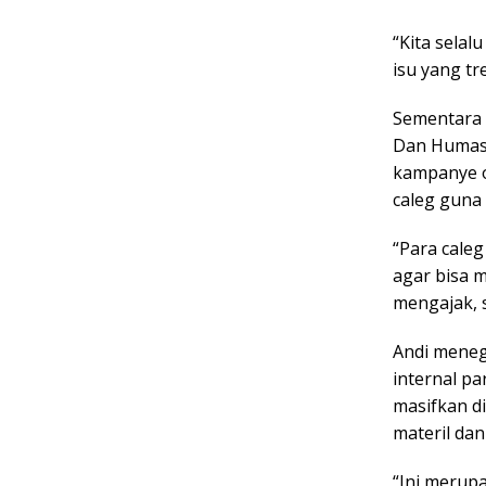
“Kita selalu
isu yang tr
Sementara 
Dan Humas 
kampanye o
caleg guna
“Para caleg
agar bisa m
mengajak, s
Andi meneg
internal pa
masifkan di
materil dan
“Ini merup