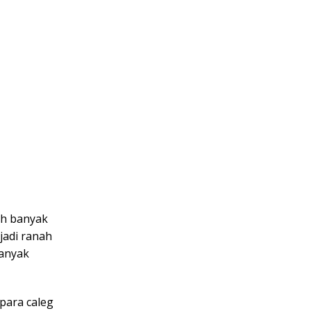
ih banyak
jadi ranah
banyak
para caleg