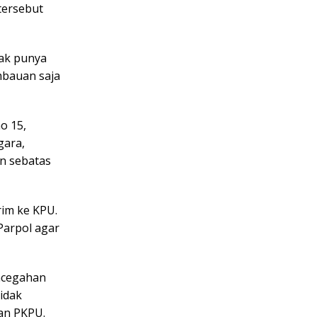
tersebut
dak punya
mbauan saja
o 15,
gara,
n sebatas
rim ke KPU.
Parpol agar
ncegahan
idak
an PKPU.