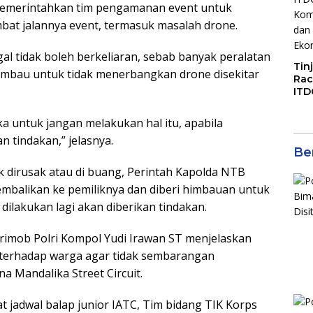
memerintahkan tim pengamanan event untuk
at jalannya event, termasuk masalah drone.
egal tidak boleh berkeliaran, sebab banyak peralatan
Tin
dihimbau untuk tidak menerbangkan drone disekitar
Rac
ITD
Ko
Kol
a untuk jangan melakukan hal itu, apabila
Gen
 tindakan,” jelasnya.
Eko
Ber
ak dirusak atau di buang, Perintah Kapolda NTB
kembalikan ke pemiliknya dan diberi himbauan untuk
dilakukan lagi akan diberikan tindakan.
brimob Polri Kompol Yudi Irawan ST menjelaskan
terhadap warga agar tidak sembarangan
a Mandalika Street Circuit.
 jadwal balap junior IATC, Tim bidang TIK Korps