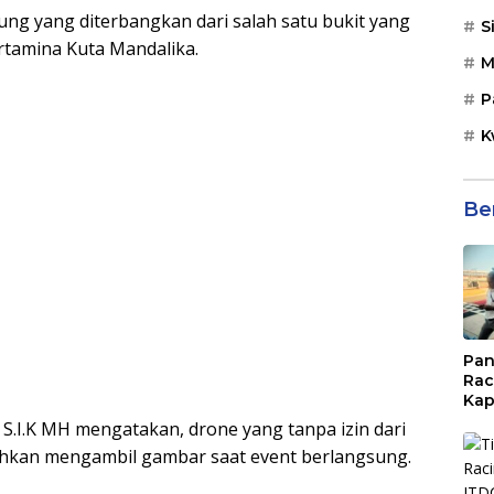
ung yang diterbangkan dari salah satu bukit yang
S
ertamina Kuta Mandalika.
M
P
K
Be
Pan
Rac
Kap
Imb
S.I.K MH mengatakan, drone yang tanpa izin dari
Mud
hkan mengambil gambar saat event berlangsung.
di S
Jal