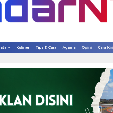
ata
Kuliner
Tips & Cara
Agama
Opini
Cara Kir