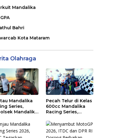
irkuit Mandalika
GPA
athul Bahri
warcab Kota Mataram
rita Olahraga
tau Mandalika
Pecah Telur di Kelas
ing Series,
600cc Mandalika
olsek Mandalika
Racing Series,
au Generasi
“Sasak Boy” Arai
a Salurkan Hobi
Agaska Ungkap
irkuit, Bukan
Kunci Kemenangan
an Raya