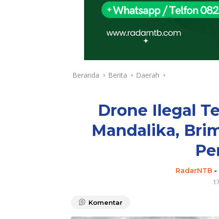
Beranda
Berita
Daerah
Drone Ilegal T
Mandalika, Bri
Pe
RadarNTB
-
1
Komentar