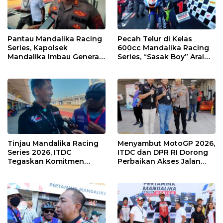
Pantau Mandalika Racing
Pecah Telur di Kelas
Series, Kapolsek
600cc Mandalika Racing
Mandalika Imbau Generasi
Series, “Sasak Boy” Arai
Muda Salurkan Hobi di
Agaska Ungkap Kunci
Sirkuit, Bukan Jalan Raya
Kemenangan
Tinjau Mandalika Racing
Menyambut MotoGP 2026,
Series 2026, ITDC
ITDC dan DPR RI Dorong
Tegaskan Komitmen
Perbaikan Akses Jalan
Kolaborasi dan Genjot
Hingga Pelibatan UMKM
Dampak Ekonomi
di KEK Mandalika
Kawasan