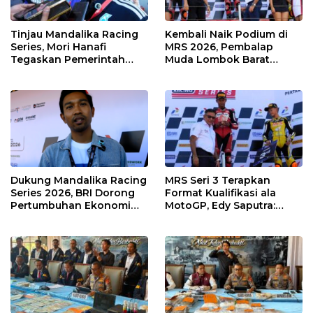
Tinjau Mandalika Racing
Kembali Naik Podium di
Series, Mori Hanafi
MRS 2026, Pembalap
Tegaskan Pemerintah
Muda Lombok Barat
Wajib Support Pembalap
Gibran Makin Mantap
NTB
Menuju Tingkat Asia
Dukung Mandalika Racing
MRS Seri 3 Terapkan
Series 2026, BRI Dorong
Format Kualifikasi ala
Pertumbuhan Ekonomi
MotoGP, Edy Saputra:
dan UMKM NTB
Persaingan Makin Sengit
dan Efektif