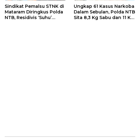
Sindikat Pemalsu STNK di
Ungkap 61 Kasus Narkoba
Mataram Diringkus Polda
Dalam Sebulan, Polda NTB
NTB, Residivis ‘Suhu’
Sita 8,3 Kg Sabu dan 11 Kg
Pemalsuan Kembali
Ganja
Masuk Bui