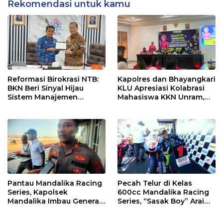
Rekomendasi untuk kamu
Reformasi Birokrasi NTB:
Kapolres dan Bhayangkari
BKN Beri Sinyal Hijau
KLU Apresiasi Kolabrasi
Sistem Manajemen
Mahasiswa KKN Unram,
Talenta ASN Pemprov NTB
UIN dan Un 45 Ubah
Sampah Jadi Rupiah
Pantau Mandalika Racing
Pecah Telur di Kelas
Series, Kapolsek
600cc Mandalika Racing
Mandalika Imbau Generasi
Series, “Sasak Boy” Arai
Muda Salurkan Hobi di
Agaska Ungkap Kunci
Sirkuit, Bukan Jalan Raya
Kemenangan