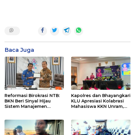
Baca Juga
Reformasi Birokrasi NTB:
Kapolres dan Bhayangkari
BKN Beri Sinyal Hijau
KLU Apresiasi Kolabrasi
Sistem Manajemen
Mahasiswa KKN Unram,
Talenta ASN Pemprov NTB
UIN dan Un 45 Ubah
Sampah Jadi Rupiah