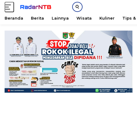
Beranda
Berita
Lainnya
Wisata
Kuliner
Tips &
L
a
n
g
s
u
n
g
k
e
k
o
n
t
e
n