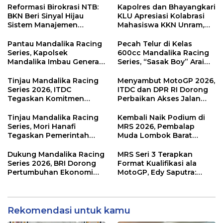
Reformasi Birokrasi NTB:
Kapolres dan Bhayangkari
BKN Beri Sinyal Hijau
KLU Apresiasi Kolabrasi
Sistem Manajemen
Mahasiswa KKN Unram,
Talenta ASN Pemprov NTB
UIN dan Un 45 Ubah
Sampah Jadi Rupiah
Pantau Mandalika Racing
Pecah Telur di Kelas
Series, Kapolsek
600cc Mandalika Racing
Mandalika Imbau Generasi
Series, “Sasak Boy” Arai
Muda Salurkan Hobi di
Agaska Ungkap Kunci
Sirkuit, Bukan Jalan Raya
Kemenangan
Tinjau Mandalika Racing
Menyambut MotoGP 2026,
Series 2026, ITDC
ITDC dan DPR RI Dorong
Tegaskan Komitmen
Perbaikan Akses Jalan
Kolaborasi dan Genjot
Hingga Pelibatan UMKM
Dampak Ekonomi
di KEK Mandalika
Tinjau Mandalika Racing
Kembali Naik Podium di
Kawasan
Series, Mori Hanafi
MRS 2026, Pembalap
Tegaskan Pemerintah
Muda Lombok Barat
Wajib Support Pembalap
Gibran Makin Mantap
NTB
Menuju Tingkat Asia
Dukung Mandalika Racing
MRS Seri 3 Terapkan
Series 2026, BRI Dorong
Format Kualifikasi ala
Pertumbuhan Ekonomi
MotoGP, Edy Saputra:
dan UMKM NTB
Persaingan Makin Sengit
dan Efektif
Rekomendasi untuk kamu