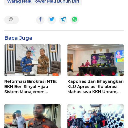
Warag Naik Tower Mau Bunuh Diri
Baca Juga
Reformasi Birokrasi NTB:
Kapolres dan Bhayangkari
BKN Beri Sinyal Hijau
KLU Apresiasi Kolabrasi
Sistem Manajemen
Mahasiswa KKN Unram,
Talenta ASN Pemprov NTB
UIN dan Un 45 Ubah
Sampah Jadi Rupiah