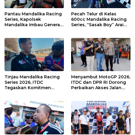
Pantau Mandalika Racing
Pecah Telur di Kelas
Series, Kapolsek
600cc Mandalika Racing
Mandalika Imbau Generasi
Series, “Sasak Boy” Arai
Muda Salurkan Hobi di
Agaska Ungkap Kunci
Sirkuit, Bukan Jalan Raya
Kemenangan
Tinjau Mandalika Racing
Menyambut MotoGP 2026,
Series 2026, ITDC
ITDC dan DPR RI Dorong
Tegaskan Komitmen
Perbaikan Akses Jalan
Kolaborasi dan Genjot
Hingga Pelibatan UMKM
Dampak Ekonomi
di KEK Mandalika
Kawasan