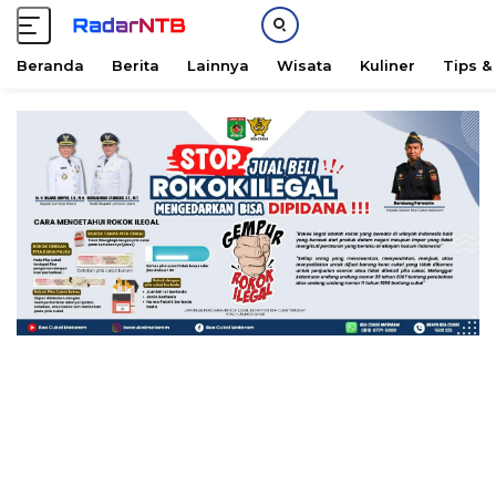
Beranda
Berita
Lainnya
Wisata
Kuliner
Tips &
L
a
n
g
s
u
n
g
k
e
k
o
n
t
e
n