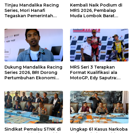
Tinjau Mandalika Racing
Kembali Naik Podium di
Series, Mori Hanafi
MRS 2026, Pembalap
Tegaskan Pemerintah
Muda Lombok Barat
Wajib Support Pembalap
Gibran Makin Mantap
NTB
Menuju Tingkat Asia
Dukung Mandalika Racing
MRS Seri 3 Terapkan
Series 2026, BRI Dorong
Format Kualifikasi ala
Pertumbuhan Ekonomi
MotoGP, Edy Saputra:
dan UMKM NTB
Persaingan Makin Sengit
dan Efektif
Sindikat Pemalsu STNK di
Ungkap 61 Kasus Narkoba