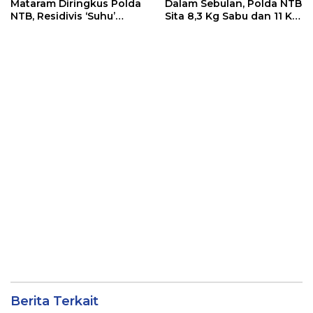
Mataram Diringkus Polda
Dalam Sebulan, Polda NTB
NTB, Residivis ‘Suhu’
Sita 8,3 Kg Sabu dan 11 Kg
Pemalsuan Kembali
Ganja
Masuk Bui
Berita Terkait