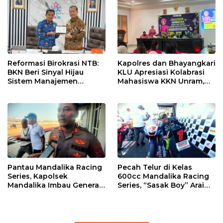
Reformasi Birokrasi NTB:
Kapolres dan Bhayangkari
BKN Beri Sinyal Hijau
KLU Apresiasi Kolabrasi
Sistem Manajemen
Mahasiswa KKN Unram,
Talenta ASN Pemprov NTB
UIN dan Un 45 Ubah
Sampah Jadi Rupiah
Pantau Mandalika Racing
Pecah Telur di Kelas
Series, Kapolsek
600cc Mandalika Racing
Mandalika Imbau Generasi
Series, “Sasak Boy” Arai
Muda Salurkan Hobi di
Agaska Ungkap Kunci
Sirkuit, Bukan Jalan Raya
Kemenangan