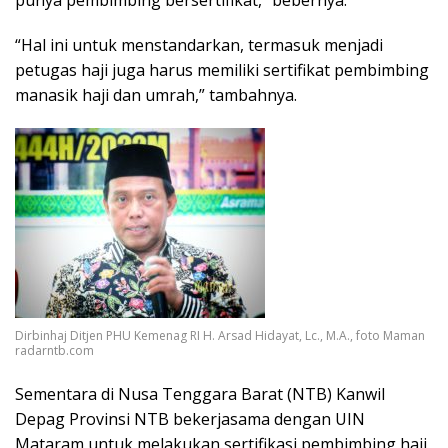
punya pembimbing bersertifikat,” bebernya.
“Hal ini untuk menstandarkan, termasuk menjadi
petugas haji juga harus memiliki sertifikat pembimbing
manasik haji dan umrah,” tambahnya.
Dirbinhaj Ditjen PHU Kemenag RI H. Arsad Hidayat, Lc., M.A., foto Maman
radarntb.com
Sementara di Nusa Tenggara Barat (NTB) Kanwil
Depag Provinsi NTB bekerjasama dengan UIN
Mataram untuk melakukan sertifikasi pembimbing haji