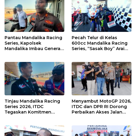
Pantau Mandalika Racing
Pecah Telur di Kelas
Series, Kapolsek
600cc Mandalika Racing
Mandalika Imbau Generasi
Series, “Sasak Boy” Arai
Muda Salurkan Hobi di
Agaska Ungkap Kunci
Sirkuit, Bukan Jalan Raya
Kemenangan
Tinjau Mandalika Racing
Menyambut MotoGP 2026,
Series 2026, ITDC
ITDC dan DPR RI Dorong
Tegaskan Komitmen
Perbaikan Akses Jalan
Kolaborasi dan Genjot
Hingga Pelibatan UMKM
Dampak Ekonomi
di KEK Mandalika
Kawasan