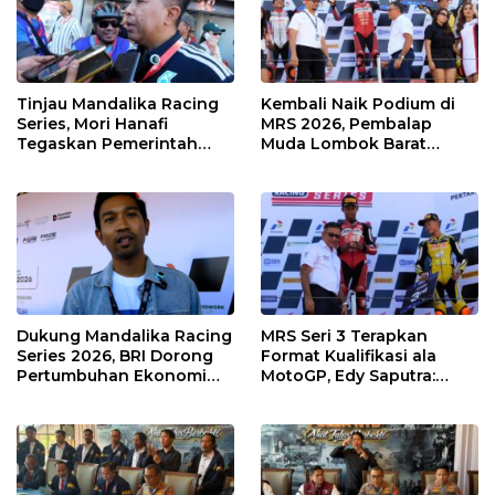
Tinjau Mandalika Racing
Kembali Naik Podium di
Series, Mori Hanafi
MRS 2026, Pembalap
Tegaskan Pemerintah
Muda Lombok Barat
Wajib Support Pembalap
Gibran Makin Mantap
NTB
Menuju Tingkat Asia
Dukung Mandalika Racing
MRS Seri 3 Terapkan
Series 2026, BRI Dorong
Format Kualifikasi ala
Pertumbuhan Ekonomi
MotoGP, Edy Saputra:
dan UMKM NTB
Persaingan Makin Sengit
dan Efektif