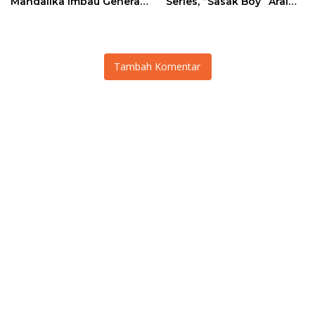
Mandalika Imbau Generasi
Series, “Sasak Boy” Arai
Muda Salurkan Hobi di
Agaska Ungkap Kunci
Sirkuit, Bukan Jalan Raya
Kemenangan
Tambah Komentar