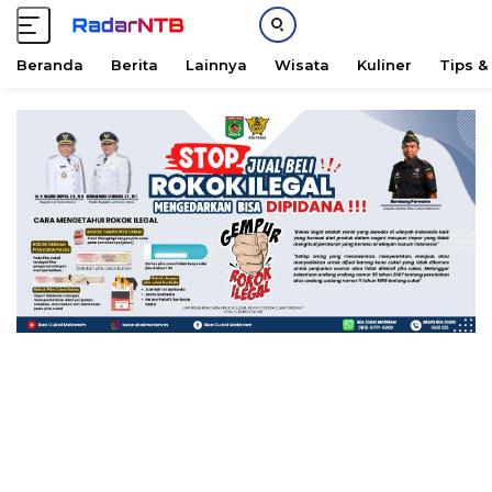
Beranda
Berita
Lainnya
Wisata
Kuliner
Tips &
L
a
n
g
s
u
n
g
k
e
k
o
n
t
e
n