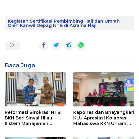
Kegiatan Sertifikasi Pembimbing Haji dan Umrah
Oleh Kanwil Depag NTB di Asrama Haji
Baca Juga
Reformasi Birokrasi NTB:
Kapolres dan Bhayangkari
BKN Beri Sinyal Hijau
KLU Apresiasi Kolabrasi
Sistem Manajemen
Mahasiswa KKN Unram,
Talenta ASN Pemprov NTB
UIN dan Un 45 Ubah
Sampah Jadi Rupiah