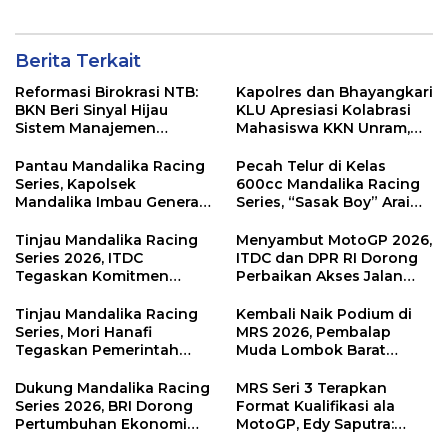
Berita Terkait
Reformasi Birokrasi NTB:
Kapolres dan Bhayangkari
BKN Beri Sinyal Hijau
KLU Apresiasi Kolabrasi
Sistem Manajemen
Mahasiswa KKN Unram,
Talenta ASN Pemprov NTB
UIN dan Un 45 Ubah
Sampah Jadi Rupiah
Pantau Mandalika Racing
Pecah Telur di Kelas
Series, Kapolsek
600cc Mandalika Racing
Mandalika Imbau Generasi
Series, “Sasak Boy” Arai
Muda Salurkan Hobi di
Agaska Ungkap Kunci
Sirkuit, Bukan Jalan Raya
Kemenangan
Tinjau Mandalika Racing
Menyambut MotoGP 2026,
Series 2026, ITDC
ITDC dan DPR RI Dorong
Tegaskan Komitmen
Perbaikan Akses Jalan
Kolaborasi dan Genjot
Hingga Pelibatan UMKM
Dampak Ekonomi
di KEK Mandalika
Tinjau Mandalika Racing
Kembali Naik Podium di
Kawasan
Series, Mori Hanafi
MRS 2026, Pembalap
Tegaskan Pemerintah
Muda Lombok Barat
Wajib Support Pembalap
Gibran Makin Mantap
NTB
Menuju Tingkat Asia
Dukung Mandalika Racing
MRS Seri 3 Terapkan
Series 2026, BRI Dorong
Format Kualifikasi ala
Pertumbuhan Ekonomi
MotoGP, Edy Saputra:
dan UMKM NTB
Persaingan Makin Sengit