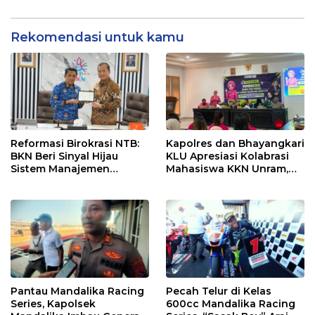
dan Efektif
Rekomendasi untuk kamu
Reformasi Birokrasi NTB:
Kapolres dan Bhayangkari
BKN Beri Sinyal Hijau
KLU Apresiasi Kolabrasi
Sistem Manajemen
Mahasiswa KKN Unram,
Talenta ASN Pemprov NTB
UIN dan Un 45 Ubah
Sampah Jadi Rupiah
Pantau Mandalika Racing
Pecah Telur di Kelas
Series, Kapolsek
600cc Mandalika Racing