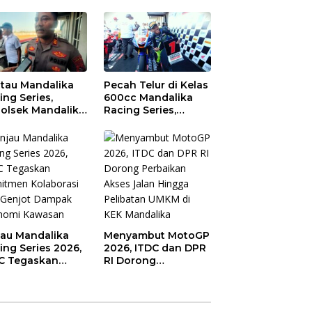
tau Mandalika
Pecah Telur di Kelas
ing Series,
600cc Mandalika
olsek Mandalika
Racing Series,
au Generasi
“Sasak Boy” Arai
a Salurkan Hobi
Agaska Ungkap
irkuit, Bukan
Kunci Kemenangan
an Raya
jau Mandalika
Menyambut MotoGP
ing Series 2026,
2026, ITDC dan DPR
C Tegaskan
RI Dorong
mitmen
Perbaikan Akses
aborasi dan
Jalan Hingga
jot Dampak
Pelibatan UMKM di
nomi Kawasan
KEK Mandalika