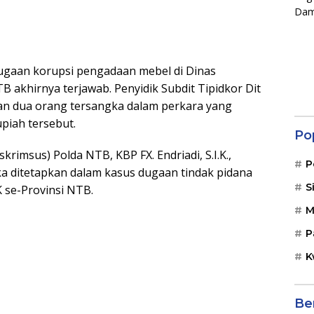
ugaan korupsi pengadaan mebel di Dinas
 akhirnya terjawab. Penyidik Subdit Tipidkor Dit
n dua orang tersangka dalam perkara yang
piah tersebut.
Po
krimsus) Polda NTB, KBP FX. Endriadi, S.I.K.,
P
ditetapkan dalam kasus dugaan tindak pidana
S
 se-Provinsi NTB.
M
P
K
Be