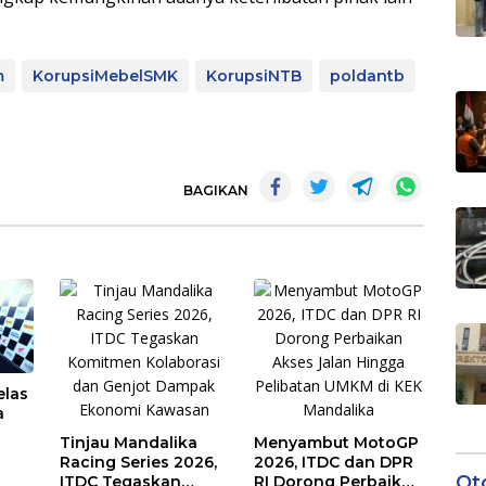
m
KorupsiMebelSMK
KorupsiNTB
poldantb
BAGIKAN
elas
a
Tinjau Mandalika
Menyambut MotoGP
Racing Series 2026,
2026, ITDC dan DPR
Ot
ITDC Tegaskan
RI Dorong Perbaikan