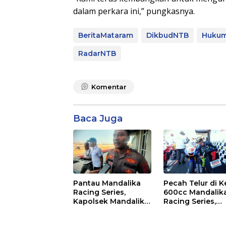
dalam perkara ini,” pungkasnya.
BeritaMataram
DikbudNTB
Huku
RadarNTB
Komentar
Baca Juga
Pantau Mandalika
Pecah Telur di K
Racing Series,
600cc Mandalik
Kapolsek Mandalika
Racing Series,
Imbau Generasi
“Sasak Boy” Arai
Muda Salurkan Hobi
Agaska Ungkap