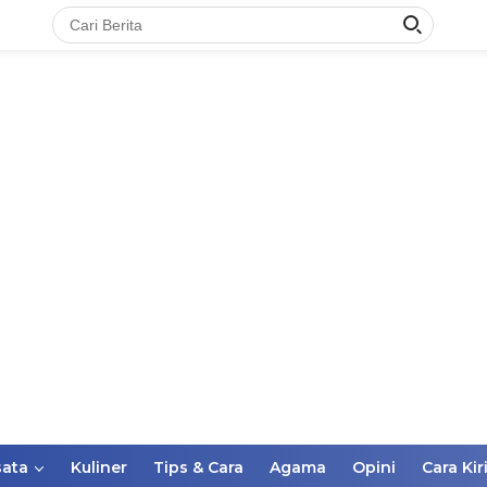
ata
Kuliner
Tips & Cara
Agama
Opini
Cara Kir