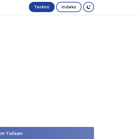
Terkini
Indeks
im Tulisan