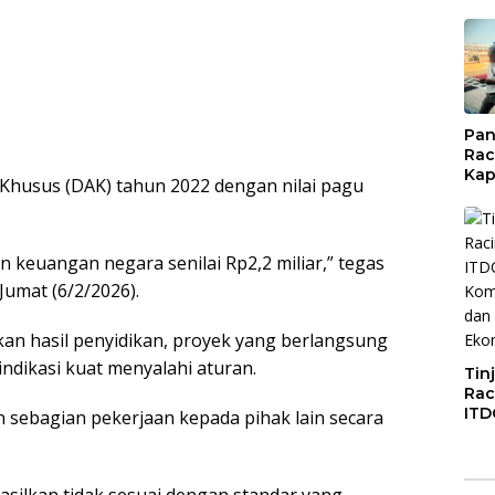
Pan
Rac
Kap
 Khusus (DAK) tahun 2022 dengan nilai pagu
Imb
Mud
di S
Jal
 keuangan negara senilai Rp2,2 miliar,” tegas
umat (6/2/2026).
an hasil penyidikan, proyek yang berlangsung
indikasi kuat menyalahi aturan.
Tin
Rac
ITD
sebagian pekerjaan kepada pihak lain secara
Ko
Kol
Gen
asilkan tidak sesuai dengan standar yang
Eko