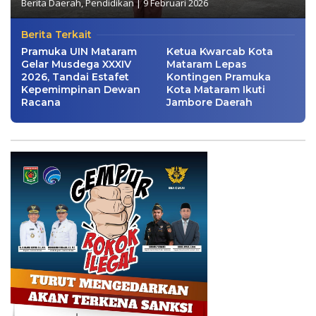
Berita Daerah
,
Pendidikan
|
9 Februari 2026
Berita Terkait
Pramuka UIN Mataram
Ketua Kwarcab Kota
Gelar Musdega XXXIV
Mataram Lepas
2026, Tandai Estafet
Kontingen Pramuka
Kepemimpinan Dewan
Kota Mataram Ikuti
Racana
Jambore Daerah