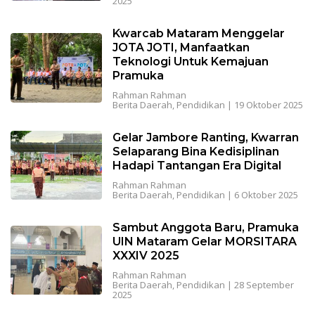
2025
Kwarcab Mataram Menggelar
JOTA JOTI, Manfaatkan
Teknologi Untuk Kemajuan
Pramuka
Rahman Rahman
Berita Daerah
,
Pendidikan
|
19 Oktober 2025
Gelar Jambore Ranting, Kwarran
Selaparang Bina Kedisiplinan
Hadapi Tantangan Era Digital
Rahman Rahman
Berita Daerah
,
Pendidikan
|
6 Oktober 2025
Sambut Anggota Baru, Pramuka
UIN Mataram Gelar MORSITARA
XXXIV 2025
Rahman Rahman
Berita Daerah
,
Pendidikan
|
28 September
2025