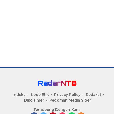
a
s
i
p
o
s
Indeks
Kode Etik
Privacy Policy
Redaksi
Disclaimer
Pedoman Media Siber
Terhubung Dengan Kami