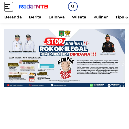
Beranda
Berita
Lainnya
Wisata
Kuliner
Tips &
L
a
n
g
s
u
n
g
k
e
k
o
n
t
e
n