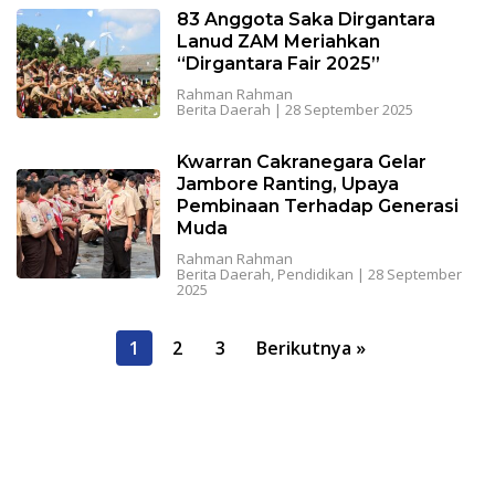
83 Anggota Saka Dirgantara
Lanud ZAM Meriahkan
“Dirgantara Fair 2025”
Rahman Rahman
Berita Daerah
|
28 September 2025
Kwarran Cakranegara Gelar
Jambore Ranting, Upaya
Pembinaan Terhadap Generasi
Muda
Rahman Rahman
Berita Daerah
,
Pendidikan
|
28 September
2025
P
1
2
3
Berikutnya »
a
g
i
n