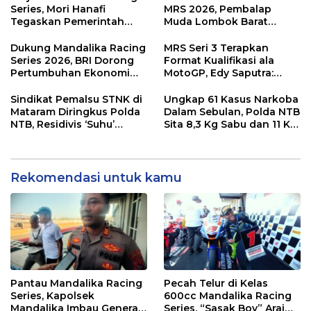
Kawasan
Series, Mori Hanafi
MRS 2026, Pembalap
Tegaskan Pemerintah
Muda Lombok Barat
Wajib Support Pembalap
Gibran Makin Mantap
NTB
Menuju Tingkat Asia
Dukung Mandalika Racing
MRS Seri 3 Terapkan
Series 2026, BRI Dorong
Format Kualifikasi ala
Pertumbuhan Ekonomi
MotoGP, Edy Saputra:
dan UMKM NTB
Persaingan Makin Sengit
dan Efektif
Sindikat Pemalsu STNK di
Ungkap 61 Kasus Narkoba
Mataram Diringkus Polda
Dalam Sebulan, Polda NTB
NTB, Residivis ‘Suhu’
Sita 8,3 Kg Sabu dan 11 Kg
Pemalsuan Kembali
Ganja
Masuk Bui
Rekomendasi untuk kamu
Pantau Mandalika Racing
Pecah Telur di Kelas
Series, Kapolsek
600cc Mandalika Racing
Mandalika Imbau Generasi
Series, “Sasak Boy” Arai