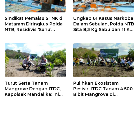
Sindikat Pemalsu STNK di
Ungkap 61 Kasus Narkoba
Mataram Diringkus Polda
Dalam Sebulan, Polda NTB
NTB, Residivis ‘Suhu’
Sita 8,3 Kg Sabu dan 11 Kg
Pemalsuan Kembali
Ganja
Masuk Bui
Turut Serta Tanam
Pulihkan Ekosistem
Mangrove Dengan ITDC,
Pesisir, ITDC Tanam 4.500
Kapolsek Mandalika: Ini
Bibit Mangrove di
Bisa Menjaga Stabilitas
Kawasan Sanctuary
Kamtibmas
Mandalika