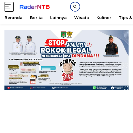
Beranda
Berita
Lainnya
Wisata
Kuliner
Tips &
L
a
n
g
s
u
n
g
k
e
k
o
n
t
e
n