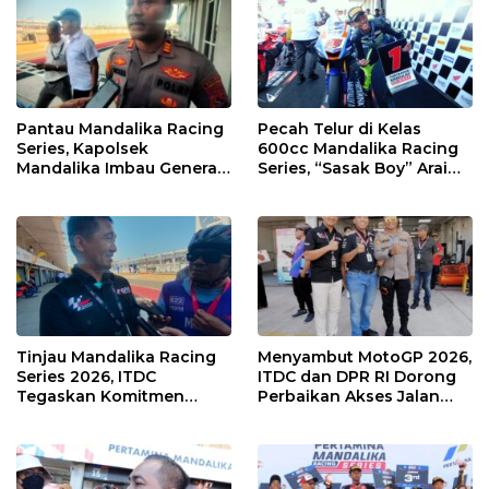
Pantau Mandalika Racing
Pecah Telur di Kelas
Series, Kapolsek
600cc Mandalika Racing
Mandalika Imbau Generasi
Series, “Sasak Boy” Arai
Muda Salurkan Hobi di
Agaska Ungkap Kunci
Sirkuit, Bukan Jalan Raya
Kemenangan
Tinjau Mandalika Racing
Menyambut MotoGP 2026,
Series 2026, ITDC
ITDC dan DPR RI Dorong
Tegaskan Komitmen
Perbaikan Akses Jalan
Kolaborasi dan Genjot
Hingga Pelibatan UMKM
Dampak Ekonomi
di KEK Mandalika
Kawasan