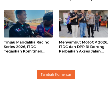
Muda Salurkan Hobi di
Agaska Ungkap Kunci
Sirkuit, Bukan Jalan Raya
Kemenangan
Tinjau Mandalika Racing
Menyambut MotoGP 2026,
Series 2026, ITDC
ITDC dan DPR RI Dorong
Tegaskan Komitmen
Perbaikan Akses Jalan
Kolaborasi dan Genjot
Hingga Pelibatan UMKM
Dampak Ekonomi
di KEK Mandalika
Kawasan
Tambah Komentar