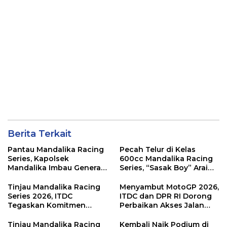
Berita Terkait
Pantau Mandalika Racing
Pecah Telur di Kelas
Series, Kapolsek
600cc Mandalika Racing
Mandalika Imbau Generasi
Series, “Sasak Boy” Arai
Muda Salurkan Hobi di
Agaska Ungkap Kunci
Sirkuit, Bukan Jalan Raya
Kemenangan
Tinjau Mandalika Racing
Menyambut MotoGP 2026,
Series 2026, ITDC
ITDC dan DPR RI Dorong
Tegaskan Komitmen
Perbaikan Akses Jalan
Kolaborasi dan Genjot
Hingga Pelibatan UMKM
Dampak Ekonomi
di KEK Mandalika
Tinjau Mandalika Racing
Kembali Naik Podium di