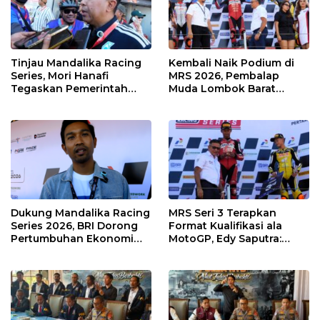
Tinjau Mandalika Racing
Kembali Naik Podium di
Series, Mori Hanafi
MRS 2026, Pembalap
Tegaskan Pemerintah
Muda Lombok Barat
Wajib Support Pembalap
Gibran Makin Mantap
NTB
Menuju Tingkat Asia
Dukung Mandalika Racing
MRS Seri 3 Terapkan
Series 2026, BRI Dorong
Format Kualifikasi ala
Pertumbuhan Ekonomi
MotoGP, Edy Saputra:
dan UMKM NTB
Persaingan Makin Sengit
dan Efektif