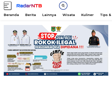
Beranda
Berita
Lainnya
Wisata
Kuliner
Tips &
L
a
n
g
s
u
n
g
k
e
k
o
n
t
e
n