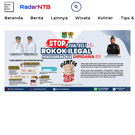
Beranda
Berita
Lainnya
Wisata
Kuliner
Tips &
L
a
n
g
s
u
n
g
k
e
k
o
n
t
e
n