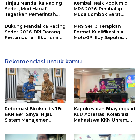
Dampak Ekonomi
di KEK Mandalika
Tinjau Mandalika Racing
Kembali Naik Podium di
Kawasan
Series, Mori Hanafi
MRS 2026, Pembalap
Tegaskan Pemerintah
Muda Lombok Barat
Wajib Support Pembalap
Gibran Makin Mantap
NTB
Menuju Tingkat Asia
Dukung Mandalika Racing
MRS Seri 3 Terapkan
Series 2026, BRI Dorong
Format Kualifikasi ala
Pertumbuhan Ekonomi
MotoGP, Edy Saputra:
dan UMKM NTB
Persaingan Makin Sengit
dan Efektif
Rekomendasi untuk kamu
Reformasi Birokrasi NTB:
Kapolres dan Bhayangkari
BKN Beri Sinyal Hijau
KLU Apresiasi Kolabrasi
Sistem Manajemen
Mahasiswa KKN Unram,
Talenta ASN Pemprov NTB
UIN dan Un 45 Ubah
Sampah Jadi Rupiah