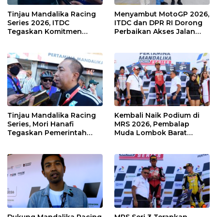
Tinjau Mandalika Racing
Menyambut MotoGP 2026,
Series 2026, ITDC
ITDC dan DPR RI Dorong
Tegaskan Komitmen
Perbaikan Akses Jalan
Kolaborasi dan Genjot
Hingga Pelibatan UMKM
Dampak Ekonomi
di KEK Mandalika
Kawasan
Tinjau Mandalika Racing
Kembali Naik Podium di
Series, Mori Hanafi
MRS 2026, Pembalap
Tegaskan Pemerintah
Muda Lombok Barat
Wajib Support Pembalap
Gibran Makin Mantap
NTB
Menuju Tingkat Asia
Dukung Mandalika Racing
MRS Seri 3 Terapkan