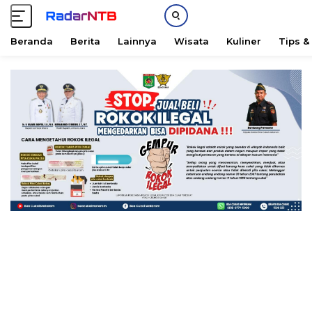
Beranda
Berita
Lainnya
Wisata
Kuliner
Tips &
L
a
n
g
s
u
n
g
k
e
k
o
n
t
e
n