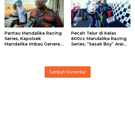
Pantau Mandalika Racing
Pecah Telur di Kelas
Series, Kapolsek
600cc Mandalika Racing
Mandalika Imbau Generasi
Series, “Sasak Boy” Arai
Muda Salurkan Hobi di
Agaska Ungkap Kunci
Sirkuit, Bukan Jalan Raya
Kemenangan
Tambah Komentar