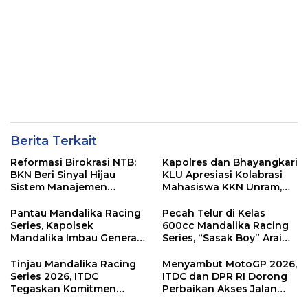
Berita Terkait
Reformasi Birokrasi NTB:
Kapolres dan Bhayangkari
BKN Beri Sinyal Hijau
KLU Apresiasi Kolabrasi
Sistem Manajemen
Mahasiswa KKN Unram,
Talenta ASN Pemprov NTB
UIN dan Un 45 Ubah
Sampah Jadi Rupiah
Pantau Mandalika Racing
Pecah Telur di Kelas
Series, Kapolsek
600cc Mandalika Racing
Mandalika Imbau Generasi
Series, “Sasak Boy” Arai
Muda Salurkan Hobi di
Agaska Ungkap Kunci
Sirkuit, Bukan Jalan Raya
Kemenangan
Tinjau Mandalika Racing
Menyambut MotoGP 2026,
Series 2026, ITDC
ITDC dan DPR RI Dorong
Tegaskan Komitmen
Perbaikan Akses Jalan
Kolaborasi dan Genjot
Hingga Pelibatan UMKM