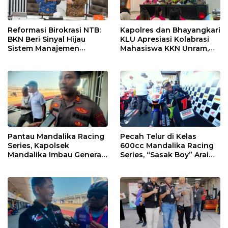
Reformasi Birokrasi NTB:
Kapolres dan Bhayangkari
BKN Beri Sinyal Hijau
KLU Apresiasi Kolabrasi
Sistem Manajemen
Mahasiswa KKN Unram,
Talenta ASN Pemprov NTB
UIN dan Un 45 Ubah
Sampah Jadi Rupiah
Pantau Mandalika Racing
Pecah Telur di Kelas
Series, Kapolsek
600cc Mandalika Racing
Mandalika Imbau Generasi
Series, “Sasak Boy” Arai
Muda Salurkan Hobi di
Agaska Ungkap Kunci
Sirkuit, Bukan Jalan Raya
Kemenangan