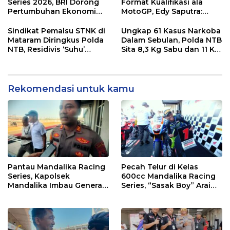
Series 2026, BRI Dorong
Format Kualifikasi ala
Pertumbuhan Ekonomi
MotoGP, Edy Saputra:
dan UMKM NTB
Persaingan Makin Sengit
dan Efektif
Sindikat Pemalsu STNK di
Ungkap 61 Kasus Narkoba
Mataram Diringkus Polda
Dalam Sebulan, Polda NTB
NTB, Residivis ‘Suhu’
Sita 8,3 Kg Sabu dan 11 Kg
Pemalsuan Kembali
Ganja
Masuk Bui
Rekomendasi untuk kamu
Pantau Mandalika Racing
Pecah Telur di Kelas
Series, Kapolsek
600cc Mandalika Racing
Mandalika Imbau Generasi
Series, “Sasak Boy” Arai
Muda Salurkan Hobi di
Agaska Ungkap Kunci
Sirkuit, Bukan Jalan Raya
Kemenangan