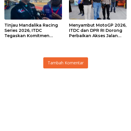
Tinjau Mandalika Racing
Menyambut MotoGP 2026,
Series 2026, ITDC
ITDC dan DPR RI Dorong
Tegaskan Komitmen
Perbaikan Akses Jalan
Kolaborasi dan Genjot
Hingga Pelibatan UMKM
Dampak Ekonomi
di KEK Mandalika
Kawasan
Tambah Komentar