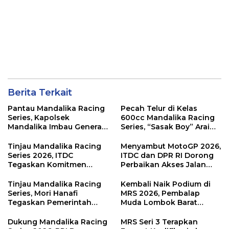
Berita Terkait
Pantau Mandalika Racing
Pecah Telur di Kelas
Series, Kapolsek
600cc Mandalika Racing
Mandalika Imbau Generasi
Series, “Sasak Boy” Arai
Muda Salurkan Hobi di
Agaska Ungkap Kunci
Sirkuit, Bukan Jalan Raya
Kemenangan
Tinjau Mandalika Racing
Menyambut MotoGP 2026,
Series 2026, ITDC
ITDC dan DPR RI Dorong
Tegaskan Komitmen
Perbaikan Akses Jalan
Kolaborasi dan Genjot
Hingga Pelibatan UMKM
Dampak Ekonomi
di KEK Mandalika
Tinjau Mandalika Racing
Kembali Naik Podium di
Kawasan
Series, Mori Hanafi
MRS 2026, Pembalap
Tegaskan Pemerintah
Muda Lombok Barat
Wajib Support Pembalap
Gibran Makin Mantap
NTB
Menuju Tingkat Asia
Dukung Mandalika Racing
MRS Seri 3 Terapkan