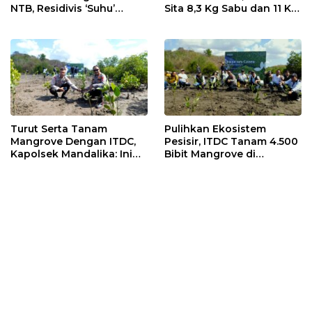
NTB, Residivis ‘Suhu’
Sita 8,3 Kg Sabu dan 11 Kg
Pemalsuan Kembali
Ganja
Masuk Bui
Turut Serta Tanam
Pulihkan Ekosistem
Mangrove Dengan ITDC,
Pesisir, ITDC Tanam 4.500
Kapolsek Mandalika: Ini
Bibit Mangrove di
Bisa Menjaga Stabilitas
Kawasan Sanctuary
Kamtibmas
Mandalika