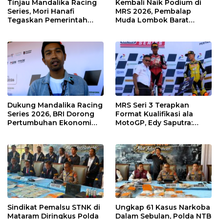
Tinjau Mandalika Racing
Kembali Naik Podium di
Series, Mori Hanafi
MRS 2026, Pembalap
Tegaskan Pemerintah
Muda Lombok Barat
Wajib Support Pembalap
Gibran Makin Mantap
NTB
Menuju Tingkat Asia
Dukung Mandalika Racing
MRS Seri 3 Terapkan
Series 2026, BRI Dorong
Format Kualifikasi ala
Pertumbuhan Ekonomi
MotoGP, Edy Saputra:
dan UMKM NTB
Persaingan Makin Sengit
dan Efektif
Sindikat Pemalsu STNK di
Ungkap 61 Kasus Narkoba
Mataram Diringkus Polda
Dalam Sebulan, Polda NTB