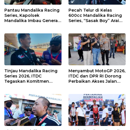
Pantau Mandalika Racing
Pecah Telur di Kelas
Series, Kapolsek
600cc Mandalika Racing
Mandalika Imbau Generasi
Series, “Sasak Boy” Arai
Muda Salurkan Hobi di
Agaska Ungkap Kunci
Sirkuit, Bukan Jalan Raya
Kemenangan
Tinjau Mandalika Racing
Menyambut MotoGP 2026,
Series 2026, ITDC
ITDC dan DPR RI Dorong
Tegaskan Komitmen
Perbaikan Akses Jalan
Kolaborasi dan Genjot
Hingga Pelibatan UMKM
Dampak Ekonomi
di KEK Mandalika
Kawasan