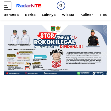
Beranda
Berita
Lainnya
Wisata
Kuliner
Tips &
L
a
n
g
s
u
n
g
k
e
k
o
n
t
e
n