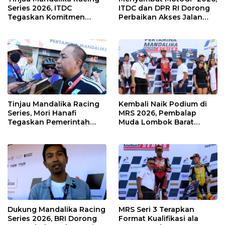
Series 2026, ITDC
ITDC dan DPR RI Dorong
Tegaskan Komitmen
Perbaikan Akses Jalan
Kolaborasi dan Genjot
Hingga Pelibatan UMKM
Dampak Ekonomi
di KEK Mandalika
Kawasan
Tinjau Mandalika Racing
Kembali Naik Podium di
Series, Mori Hanafi
MRS 2026, Pembalap
Tegaskan Pemerintah
Muda Lombok Barat
Wajib Support Pembalap
Gibran Makin Mantap
NTB
Menuju Tingkat Asia
Dukung Mandalika Racing
MRS Seri 3 Terapkan
Series 2026, BRI Dorong
Format Kualifikasi ala