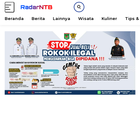
Beranda
Berita
Lainnya
Wisata
Kuliner
Tips &
L
a
n
g
s
u
n
g
k
e
k
o
n
t
e
n