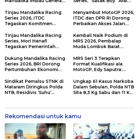
Mandalika Imbau Generasi
Series, “Sasak Boy” Arai
Muda Salurkan Hobi di
Agaska Ungkap Kunci
Sirkuit, Bukan Jalan Raya
Kemenangan
Tinjau Mandalika Racing
Menyambut MotoGP 2026,
Series 2026, ITDC
ITDC dan DPR RI Dorong
Tegaskan Komitmen
Perbaikan Akses Jalan
Kolaborasi dan Genjot
Hingga Pelibatan UMKM
Dampak Ekonomi
di KEK Mandalika
Tinjau Mandalika Racing
Kembali Naik Podium di
Kawasan
Series, Mori Hanafi
MRS 2026, Pembalap
Tegaskan Pemerintah
Muda Lombok Barat
Wajib Support Pembalap
Gibran Makin Mantap
NTB
Menuju Tingkat Asia
Dukung Mandalika Racing
MRS Seri 3 Terapkan
Series 2026, BRI Dorong
Format Kualifikasi ala
Pertumbuhan Ekonomi
MotoGP, Edy Saputra:
dan UMKM NTB
Persaingan Makin Sengit
dan Efektif
Sindikat Pemalsu STNK di
Ungkap 61 Kasus Narkoba
Mataram Diringkus Polda
Dalam Sebulan, Polda NTB
NTB, Residivis ‘Suhu’
Sita 8,3 Kg Sabu dan 11 Kg
Pemalsuan Kembali
Ganja
Masuk Bui
Rekomendasi untuk kamu