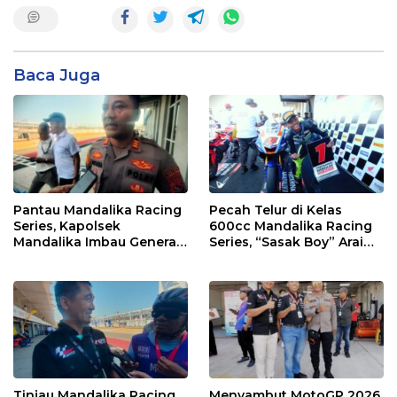
Baca Juga
Pantau Mandalika Racing
Pecah Telur di Kelas
Series, Kapolsek
600cc Mandalika Racing
Mandalika Imbau Generasi
Series, “Sasak Boy” Arai
Muda Salurkan Hobi di
Agaska Ungkap Kunci
Sirkuit, Bukan Jalan Raya
Kemenangan
Tinjau Mandalika Racing
Menyambut MotoGP 2026,