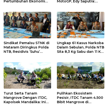
Pertumbuhan Ekonomi
MotoGP, Edy Saputra:
dan UMKM NTB
Persaingan Makin Sengit
dan Efektif
Sindikat Pemalsu STNK di
Ungkap 61 Kasus Narkoba
Mataram Diringkus Polda
Dalam Sebulan, Polda NTB
NTB, Residivis ‘Suhu’
Sita 8,3 Kg Sabu dan 11 Kg
Pemalsuan Kembali
Ganja
Masuk Bui
Turut Serta Tanam
Pulihkan Ekosistem
Mangrove Dengan ITDC,
Pesisir, ITDC Tanam 4.500
Kapolsek Mandalika: Ini
Bibit Mangrove di
Bisa Menjaga Stabilitas
Kawasan Sanctuary