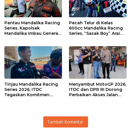
Pantau Mandalika Racing
Pecah Telur di Kelas
Series, Kapolsek
600cc Mandalika Racing
Mandalika Imbau Generasi
Series, “Sasak Boy” Arai
Muda Salurkan Hobi di
Agaska Ungkap Kunci
Sirkuit, Bukan Jalan Raya
Kemenangan
Tinjau Mandalika Racing
Menyambut MotoGP 2026,
Series 2026, ITDC
ITDC dan DPR RI Dorong
Tegaskan Komitmen
Perbaikan Akses Jalan
Kolaborasi dan Genjot
Hingga Pelibatan UMKM
Dampak Ekonomi
di KEK Mandalika
Kawasan
Tambah Komentar