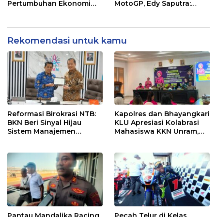
Pertumbuhan Ekonomi
MotoGP, Edy Saputra:
dan UMKM NTB
Persaingan Makin Sengit
dan Efektif
Rekomendasi untuk kamu
Reformasi Birokrasi NTB:
Kapolres dan Bhayangkari
BKN Beri Sinyal Hijau
KLU Apresiasi Kolabrasi
Sistem Manajemen
Mahasiswa KKN Unram,
Talenta ASN Pemprov NTB
UIN dan Un 45 Ubah
Sampah Jadi Rupiah
Pantau Mandalika Racing
Pecah Telur di Kelas