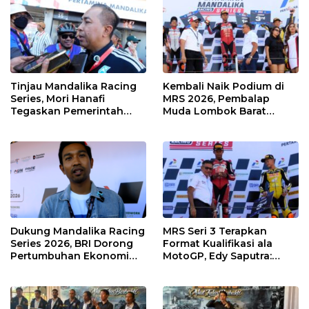
Kawasan
Tinjau Mandalika Racing
Kembali Naik Podium di
Series, Mori Hanafi
MRS 2026, Pembalap
Tegaskan Pemerintah
Muda Lombok Barat
Wajib Support Pembalap
Gibran Makin Mantap
NTB
Menuju Tingkat Asia
Dukung Mandalika Racing
MRS Seri 3 Terapkan
Series 2026, BRI Dorong
Format Kualifikasi ala
Pertumbuhan Ekonomi
MotoGP, Edy Saputra:
dan UMKM NTB
Persaingan Makin Sengit
dan Efektif