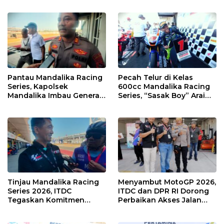
Sampah Jadi Rupiah
Pantau Mandalika Racing
Pecah Telur di Kelas
Series, Kapolsek
600cc Mandalika Racing
Mandalika Imbau Generasi
Series, “Sasak Boy” Arai
Muda Salurkan Hobi di
Agaska Ungkap Kunci
Sirkuit, Bukan Jalan Raya
Kemenangan
Tinjau Mandalika Racing
Menyambut MotoGP 2026,
Series 2026, ITDC
ITDC dan DPR RI Dorong
Tegaskan Komitmen
Perbaikan Akses Jalan
Kolaborasi dan Genjot
Hingga Pelibatan UMKM
Dampak Ekonomi
di KEK Mandalika