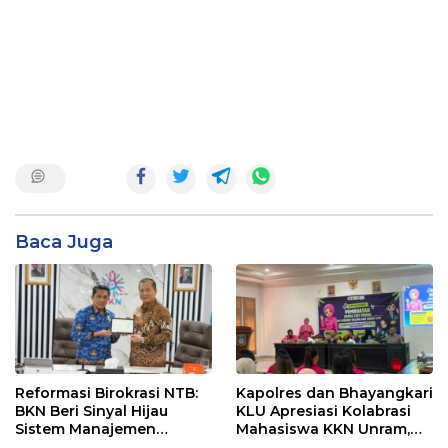
Baca Juga
Reformasi Birokrasi NTB:
Kapolres dan Bhayangkari
BKN Beri Sinyal Hijau
KLU Apresiasi Kolabrasi
Sistem Manajemen
Mahasiswa KKN Unram,
Talenta ASN Pemprov NTB
UIN dan Un 45 Ubah