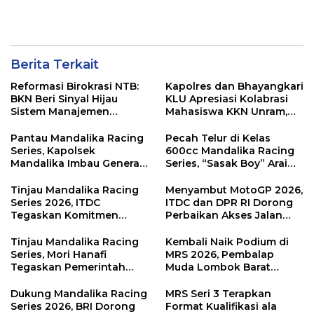
Berita Terkait
Reformasi Birokrasi NTB:
Kapolres dan Bhayangkari
BKN Beri Sinyal Hijau
KLU Apresiasi Kolabrasi
Sistem Manajemen
Mahasiswa KKN Unram,
Talenta ASN Pemprov NTB
UIN dan Un 45 Ubah
Sampah Jadi Rupiah
Pantau Mandalika Racing
Pecah Telur di Kelas
Series, Kapolsek
600cc Mandalika Racing
Mandalika Imbau Generasi
Series, “Sasak Boy” Arai
Muda Salurkan Hobi di
Agaska Ungkap Kunci
Sirkuit, Bukan Jalan Raya
Kemenangan
Tinjau Mandalika Racing
Menyambut MotoGP 2026,
Series 2026, ITDC
ITDC dan DPR RI Dorong
Tegaskan Komitmen
Perbaikan Akses Jalan
Kolaborasi dan Genjot
Hingga Pelibatan UMKM
Dampak Ekonomi
di KEK Mandalika
Tinjau Mandalika Racing
Kembali Naik Podium di
Kawasan
Series, Mori Hanafi
MRS 2026, Pembalap
Tegaskan Pemerintah
Muda Lombok Barat
Wajib Support Pembalap
Gibran Makin Mantap
NTB
Menuju Tingkat Asia
Dukung Mandalika Racing
MRS Seri 3 Terapkan
Series 2026, BRI Dorong
Format Kualifikasi ala