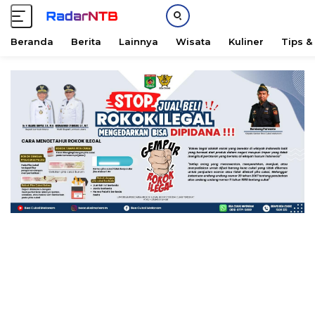
Beranda
Berita
Lainnya
Wisata
Kuliner
Tips &
L
a
n
g
s
u
n
g
k
e
k
o
n
t
e
n