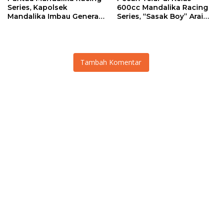
Series, Kapolsek
600cc Mandalika Racing
Mandalika Imbau Generasi
Series, “Sasak Boy” Arai
Muda Salurkan Hobi di
Agaska Ungkap Kunci
Sirkuit, Bukan Jalan Raya
Kemenangan
Tambah Komentar