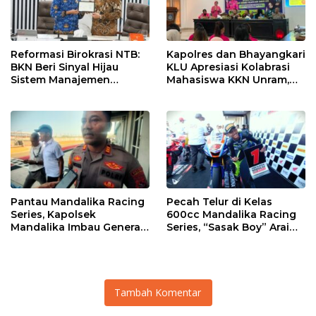
Reformasi Birokrasi NTB:
Kapolres dan Bhayangkari
BKN Beri Sinyal Hijau
KLU Apresiasi Kolabrasi
Sistem Manajemen
Mahasiswa KKN Unram,
Talenta ASN Pemprov NTB
UIN dan Un 45 Ubah
Sampah Jadi Rupiah
Pantau Mandalika Racing
Pecah Telur di Kelas
Series, Kapolsek
600cc Mandalika Racing
Mandalika Imbau Generasi
Series, “Sasak Boy” Arai
Muda Salurkan Hobi di
Agaska Ungkap Kunci
Sirkuit, Bukan Jalan Raya
Kemenangan
Tambah Komentar