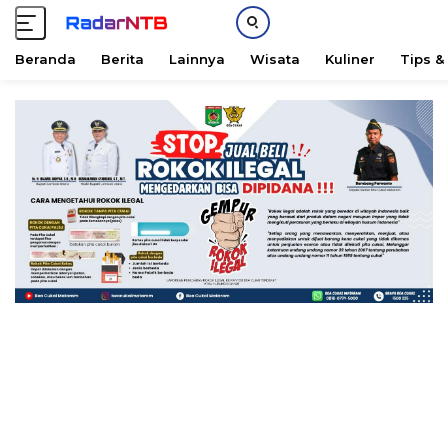
Beranda
Berita
Lainnya
Wisata
Kuliner
Tips &
L
a
n
g
s
u
n
g
k
e
k
o
n
t
e
n