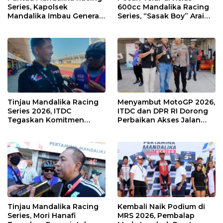
Series, Kapolsek
600cc Mandalika Racing
Mandalika Imbau Generasi
Series, “Sasak Boy” Arai
Muda Salurkan Hobi di
Agaska Ungkap Kunci
Sirkuit, Bukan Jalan Raya
Kemenangan
Tinjau Mandalika Racing
Menyambut MotoGP 2026,
Series 2026, ITDC
ITDC dan DPR RI Dorong
Tegaskan Komitmen
Perbaikan Akses Jalan
Kolaborasi dan Genjot
Hingga Pelibatan UMKM
Dampak Ekonomi
di KEK Mandalika
Kawasan
Tinjau Mandalika Racing
Kembali Naik Podium di
Series, Mori Hanafi
MRS 2026, Pembalap