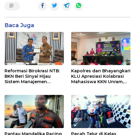
Baca Juga
Reformasi Birokrasi NTB:
Kapolres dan Bhayangkari
BKN Beri Sinyal Hijau
KLU Apresiasi Kolabrasi
Sistem Manajemen
Mahasiswa KKN Unram,
Talenta ASN Pemprov NTB
UIN dan Un 45 Ubah
Sampah Jadi Rupiah
Pantau Mandalika Racing
Pecah Telur di Kelas