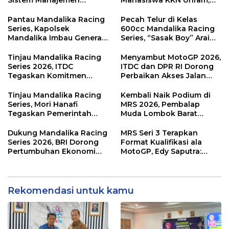
Sistem Manajemen
Mahasiswa KKN Unram,
Talenta ASN Pemprov NTB
UIN dan Un 45 Ubah
Sampah Jadi Rupiah
Pantau Mandalika Racing
Pecah Telur di Kelas
Series, Kapolsek
600cc Mandalika Racing
Mandalika Imbau Generasi
Series, “Sasak Boy” Arai
Muda Salurkan Hobi di
Agaska Ungkap Kunci
Sirkuit, Bukan Jalan Raya
Kemenangan
Tinjau Mandalika Racing
Menyambut MotoGP 2026,
Series 2026, ITDC
ITDC dan DPR RI Dorong
Tegaskan Komitmen
Perbaikan Akses Jalan
Kolaborasi dan Genjot
Hingga Pelibatan UMKM
Dampak Ekonomi
di KEK Mandalika
Tinjau Mandalika Racing
Kembali Naik Podium di
Kawasan
Series, Mori Hanafi
MRS 2026, Pembalap
Tegaskan Pemerintah
Muda Lombok Barat
Wajib Support Pembalap
Gibran Makin Mantap
NTB
Menuju Tingkat Asia
Dukung Mandalika Racing
MRS Seri 3 Terapkan
Series 2026, BRI Dorong
Format Kualifikasi ala
Pertumbuhan Ekonomi
MotoGP, Edy Saputra:
dan UMKM NTB
Persaingan Makin Sengit
dan Efektif
Rekomendasi untuk kamu