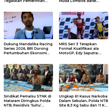
Tegaskan Pemerintah
Muda Lombok Barat
Wajib Support Pembalap
Gibran Makin Mantap
NTB
Menuju Tingkat Asia
Dukung Mandalika Racing
MRS Seri 3 Terapkan
Series 2026, BRI Dorong
Format Kualifikasi ala
Pertumbuhan Ekonomi
MotoGP, Edy Saputra:
dan UMKM NTB
Persaingan Makin Sengit
dan Efektif
Sindikat Pemalsu STNK di
Ungkap 61 Kasus Narkoba
Mataram Diringkus Polda
Dalam Sebulan, Polda NTB
NTB, Residivis ‘Suhu’
Sita 8,3 Kg Sabu dan 11 Kg
Pemalsuan Kembali
Ganja