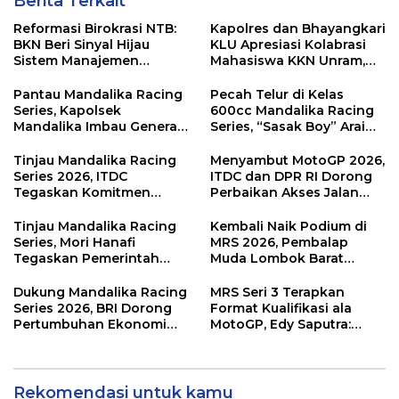
Berita Terkait
Reformasi Birokrasi NTB:
Kapolres dan Bhayangkari
BKN Beri Sinyal Hijau
KLU Apresiasi Kolabrasi
Sistem Manajemen
Mahasiswa KKN Unram,
Talenta ASN Pemprov NTB
UIN dan Un 45 Ubah
Sampah Jadi Rupiah
Pantau Mandalika Racing
Pecah Telur di Kelas
Series, Kapolsek
600cc Mandalika Racing
Mandalika Imbau Generasi
Series, “Sasak Boy” Arai
Muda Salurkan Hobi di
Agaska Ungkap Kunci
Sirkuit, Bukan Jalan Raya
Kemenangan
Tinjau Mandalika Racing
Menyambut MotoGP 2026,
Series 2026, ITDC
ITDC dan DPR RI Dorong
Tegaskan Komitmen
Perbaikan Akses Jalan
Kolaborasi dan Genjot
Hingga Pelibatan UMKM
Dampak Ekonomi
di KEK Mandalika
Tinjau Mandalika Racing
Kembali Naik Podium di
Kawasan
Series, Mori Hanafi
MRS 2026, Pembalap
Tegaskan Pemerintah
Muda Lombok Barat
Wajib Support Pembalap
Gibran Makin Mantap
NTB
Menuju Tingkat Asia
Dukung Mandalika Racing
MRS Seri 3 Terapkan
Series 2026, BRI Dorong
Format Kualifikasi ala
Pertumbuhan Ekonomi
MotoGP, Edy Saputra:
dan UMKM NTB
Persaingan Makin Sengit
dan Efektif
Rekomendasi untuk kamu