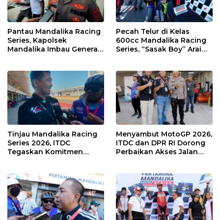
Pantau Mandalika Racing
Pecah Telur di Kelas
Series, Kapolsek
600cc Mandalika Racing
Mandalika Imbau Generasi
Series, “Sasak Boy” Arai
Muda Salurkan Hobi di
Agaska Ungkap Kunci
Sirkuit, Bukan Jalan Raya
Kemenangan
Tinjau Mandalika Racing
Menyambut MotoGP 2026,
Series 2026, ITDC
ITDC dan DPR RI Dorong
Tegaskan Komitmen
Perbaikan Akses Jalan
Kolaborasi dan Genjot
Hingga Pelibatan UMKM
Dampak Ekonomi
di KEK Mandalika
Kawasan