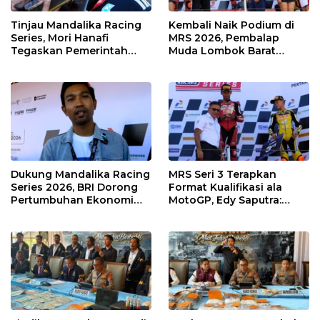
Tinjau Mandalika Racing
Kembali Naik Podium di
Series, Mori Hanafi
MRS 2026, Pembalap
Tegaskan Pemerintah
Muda Lombok Barat
Wajib Support Pembalap
Gibran Makin Mantap
NTB
Menuju Tingkat Asia
Dukung Mandalika Racing
MRS Seri 3 Terapkan
Series 2026, BRI Dorong
Format Kualifikasi ala
Pertumbuhan Ekonomi
MotoGP, Edy Saputra:
dan UMKM NTB
Persaingan Makin Sengit
dan Efektif