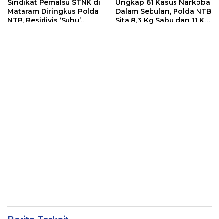
Sindikat Pemalsu STNK di
Ungkap 61 Kasus Narkoba
Mataram Diringkus Polda
Dalam Sebulan, Polda NTB
NTB, Residivis ‘Suhu’
Sita 8,3 Kg Sabu dan 11 Kg
Pemalsuan Kembali
Ganja
Masuk Bui