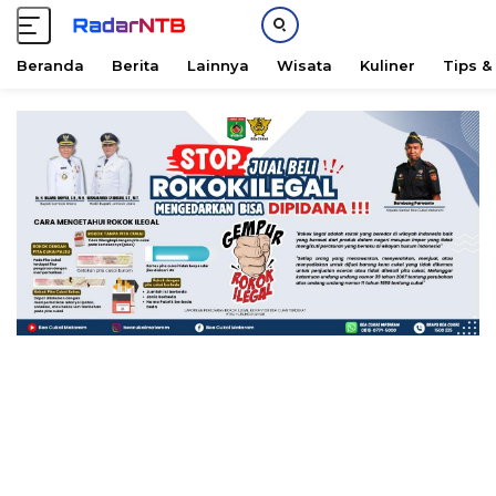
Beranda
Berita
Lainnya
Wisata
Kuliner
Tips &
L
a
n
g
s
u
n
g
k
e
k
o
n
t
e
n