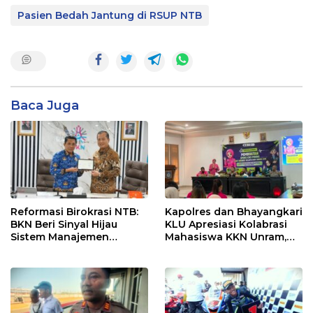
Pasien Bedah Jantung di RSUP NTB
Baca Juga
Reformasi Birokrasi NTB:
Kapolres dan Bhayangkari
BKN Beri Sinyal Hijau
KLU Apresiasi Kolabrasi
Sistem Manajemen
Mahasiswa KKN Unram,
Talenta ASN Pemprov NTB
UIN dan Un 45 Ubah
Sampah Jadi Rupiah