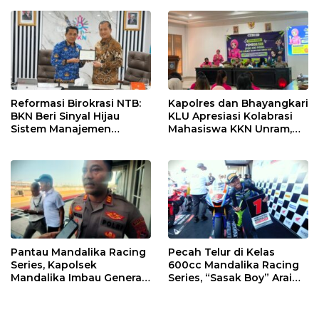
Reformasi Birokrasi NTB:
Kapolres dan Bhayangkari
BKN Beri Sinyal Hijau
KLU Apresiasi Kolabrasi
Sistem Manajemen
Mahasiswa KKN Unram,
Talenta ASN Pemprov NTB
UIN dan Un 45 Ubah
Sampah Jadi Rupiah
Pantau Mandalika Racing
Pecah Telur di Kelas
Series, Kapolsek
600cc Mandalika Racing
Mandalika Imbau Generasi
Series, “Sasak Boy” Arai
Muda Salurkan Hobi di
Agaska Ungkap Kunci
Sirkuit, Bukan Jalan Raya
Kemenangan