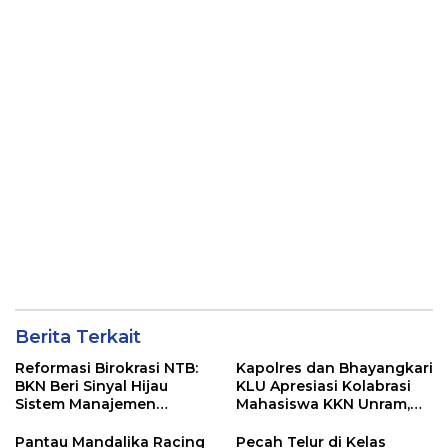
Berita Terkait
Reformasi Birokrasi NTB:
Kapolres dan Bhayangkari
BKN Beri Sinyal Hijau
KLU Apresiasi Kolabrasi
Sistem Manajemen
Mahasiswa KKN Unram,
Talenta ASN Pemprov NTB
UIN dan Un 45 Ubah
Sampah Jadi Rupiah
Pantau Mandalika Racing
Pecah Telur di Kelas