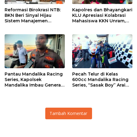
Reformasi Birokrasi NTB:
Kapolres dan Bhayangkari
BKN Beri Sinyal Hijau
KLU Apresiasi Kolabrasi
Sistem Manajemen
Mahasiswa KKN Unram,
Talenta ASN Pemprov NTB
UIN dan Un 45 Ubah
Sampah Jadi Rupiah
Pantau Mandalika Racing
Pecah Telur di Kelas
Series, Kapolsek
600cc Mandalika Racing
Mandalika Imbau Generasi
Series, “Sasak Boy” Arai
Muda Salurkan Hobi di
Agaska Ungkap Kunci
Sirkuit, Bukan Jalan Raya
Kemenangan
Tambah Komentar