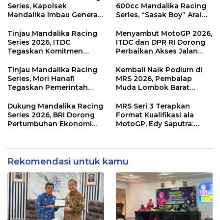
Series, Kapolsek
600cc Mandalika Racing
Mandalika Imbau Generasi
Series, “Sasak Boy” Arai
Muda Salurkan Hobi di
Agaska Ungkap Kunci
Sirkuit, Bukan Jalan Raya
Kemenangan
Tinjau Mandalika Racing
Menyambut MotoGP 2026,
Series 2026, ITDC
ITDC dan DPR RI Dorong
Tegaskan Komitmen
Perbaikan Akses Jalan
Kolaborasi dan Genjot
Hingga Pelibatan UMKM
Dampak Ekonomi
di KEK Mandalika
Tinjau Mandalika Racing
Kembali Naik Podium di
Kawasan
Series, Mori Hanafi
MRS 2026, Pembalap
Tegaskan Pemerintah
Muda Lombok Barat
Wajib Support Pembalap
Gibran Makin Mantap
NTB
Menuju Tingkat Asia
Dukung Mandalika Racing
MRS Seri 3 Terapkan
Series 2026, BRI Dorong
Format Kualifikasi ala
Pertumbuhan Ekonomi
MotoGP, Edy Saputra:
dan UMKM NTB
Persaingan Makin Sengit
dan Efektif
Rekomendasi untuk kamu