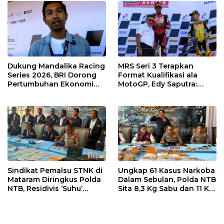
Dukung Mandalika Racing
MRS Seri 3 Terapkan
Series 2026, BRI Dorong
Format Kualifikasi ala
Pertumbuhan Ekonomi
MotoGP, Edy Saputra:
dan UMKM NTB
Persaingan Makin Sengit
dan Efektif
Sindikat Pemalsu STNK di
Ungkap 61 Kasus Narkoba
Mataram Diringkus Polda
Dalam Sebulan, Polda NTB
NTB, Residivis ‘Suhu’
Sita 8,3 Kg Sabu dan 11 Kg
Pemalsuan Kembali
Ganja
Masuk Bui