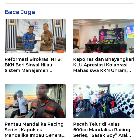
Baca Juga
Reformasi Birokrasi NTB:
Kapolres dan Bhayangkari
BKN Beri Sinyal Hijau
KLU Apresiasi Kolabrasi
Sistem Manajemen
Mahasiswa KKN Unram,
Talenta ASN Pemprov NTB
UIN dan Un 45 Ubah
Sampah Jadi Rupiah
Pantau Mandalika Racing
Pecah Telur di Kelas
Series, Kapolsek
600cc Mandalika Racing
Mandalika Imbau Generasi
Series, “Sasak Boy” Arai