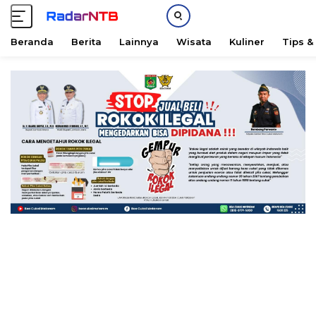
Beranda
Berita
Lainnya
Wisata
Kuliner
Tips &
L
a
n
g
s
u
n
g
k
e
k
o
n
t
e
n