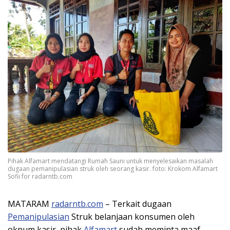
Pihak Alfamart mendatangi Rumah Sauni untuk menyelesaikan masalah
dugaan pemanipulasian struk oleh seorang kasir. foto: Krokom Alfamart
Sofii for radarntb.com
MATARAM
radarntb.com
– Terkait dugaan
Pemanipulasian
Struk belanjaan konsumen oleh
oknum kasir, pihak
Alfamart
sudah meminta maaf