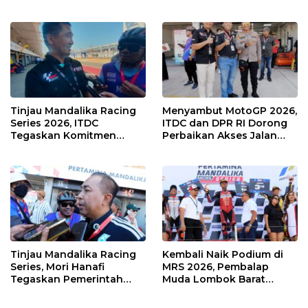
Muda Salurkan Hobi di
Agaska Ungkap Kunci
Sirkuit, Bukan Jalan Raya
Kemenangan
Tinjau Mandalika Racing
Menyambut MotoGP 2026,
Series 2026, ITDC
ITDC dan DPR RI Dorong
Tegaskan Komitmen
Perbaikan Akses Jalan
Kolaborasi dan Genjot
Hingga Pelibatan UMKM
Dampak Ekonomi
di KEK Mandalika
Kawasan
Tinjau Mandalika Racing
Kembali Naik Podium di
Series, Mori Hanafi
MRS 2026, Pembalap
Tegaskan Pemerintah
Muda Lombok Barat
Wajib Support Pembalap
Gibran Makin Mantap
NTB
Menuju Tingkat Asia