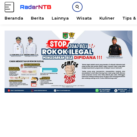
Beranda
Berita
Lainnya
Wisata
Kuliner
Tips &
L
a
n
g
s
u
n
g
k
e
k
o
n
t
e
n