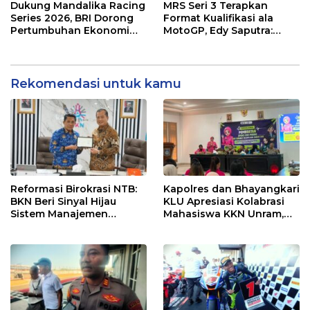
NTB
Menuju Tingkat Asia
Dukung Mandalika Racing
MRS Seri 3 Terapkan
Series 2026, BRI Dorong
Format Kualifikasi ala
Pertumbuhan Ekonomi
MotoGP, Edy Saputra:
dan UMKM NTB
Persaingan Makin Sengit
dan Efektif
Rekomendasi untuk kamu
Reformasi Birokrasi NTB:
Kapolres dan Bhayangkari
BKN Beri Sinyal Hijau
KLU Apresiasi Kolabrasi
Sistem Manajemen
Mahasiswa KKN Unram,
Talenta ASN Pemprov NTB
UIN dan Un 45 Ubah
Sampah Jadi Rupiah