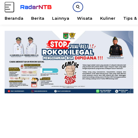
Beranda
Berita
Lainnya
Wisata
Kuliner
Tips &
L
a
n
g
s
u
n
g
k
e
k
o
n
t
e
n