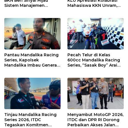
BKN Beri Sinyal Hijau
KLU Apresiasi Kolabrasi
Sistem Manajemen
Mahasiswa KKN Unram,
Talenta ASN Pemprov NTB
UIN dan Un 45 Ubah
Sampah Jadi Rupiah
Pantau Mandalika Racing
Pecah Telur di Kelas
Series, Kapolsek
600cc Mandalika Racing
Mandalika Imbau Generasi
Series, “Sasak Boy” Arai
Muda Salurkan Hobi di
Agaska Ungkap Kunci
Sirkuit, Bukan Jalan Raya
Kemenangan
Tinjau Mandalika Racing
Menyambut MotoGP 2026,
Series 2026, ITDC
ITDC dan DPR RI Dorong
Tegaskan Komitmen
Perbaikan Akses Jalan