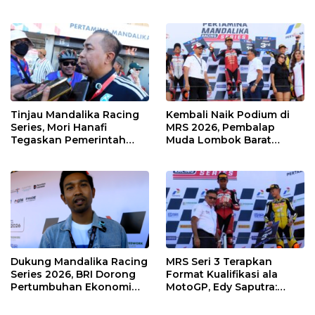
Kolaborasi dan Genjot
Hingga Pelibatan UMKM
Dampak Ekonomi
di KEK Mandalika
Kawasan
Tinjau Mandalika Racing
Kembali Naik Podium di
Series, Mori Hanafi
MRS 2026, Pembalap
Tegaskan Pemerintah
Muda Lombok Barat
Wajib Support Pembalap
Gibran Makin Mantap
NTB
Menuju Tingkat Asia
Dukung Mandalika Racing
MRS Seri 3 Terapkan
Series 2026, BRI Dorong
Format Kualifikasi ala
Pertumbuhan Ekonomi
MotoGP, Edy Saputra:
dan UMKM NTB
Persaingan Makin Sengit
dan Efektif