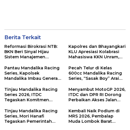
Berita Terkait
Reformasi Birokrasi NTB:
Kapolres dan Bhayangkari
BKN Beri Sinyal Hijau
KLU Apresiasi Kolabrasi
Sistem Manajemen
Mahasiswa KKN Unram,
Talenta ASN Pemprov NTB
UIN dan Un 45 Ubah
Sampah Jadi Rupiah
Pantau Mandalika Racing
Pecah Telur di Kelas
Series, Kapolsek
600cc Mandalika Racing
Mandalika Imbau Generasi
Series, “Sasak Boy” Arai
Muda Salurkan Hobi di
Agaska Ungkap Kunci
Sirkuit, Bukan Jalan Raya
Kemenangan
Tinjau Mandalika Racing
Menyambut MotoGP 2026,
Series 2026, ITDC
ITDC dan DPR RI Dorong
Tegaskan Komitmen
Perbaikan Akses Jalan
Kolaborasi dan Genjot
Hingga Pelibatan UMKM
Dampak Ekonomi
di KEK Mandalika
Tinjau Mandalika Racing
Kembali Naik Podium di
Kawasan
Series, Mori Hanafi
MRS 2026, Pembalap
Tegaskan Pemerintah
Muda Lombok Barat
Wajib Support Pembalap
Gibran Makin Mantap