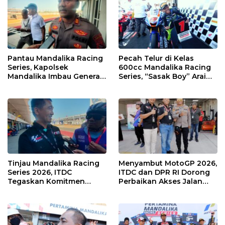
Pantau Mandalika Racing
Pecah Telur di Kelas
Series, Kapolsek
600cc Mandalika Racing
Mandalika Imbau Generasi
Series, “Sasak Boy” Arai
Muda Salurkan Hobi di
Agaska Ungkap Kunci
Sirkuit, Bukan Jalan Raya
Kemenangan
Tinjau Mandalika Racing
Menyambut MotoGP 2026,
Series 2026, ITDC
ITDC dan DPR RI Dorong
Tegaskan Komitmen
Perbaikan Akses Jalan
Kolaborasi dan Genjot
Hingga Pelibatan UMKM
Dampak Ekonomi
di KEK Mandalika
Kawasan