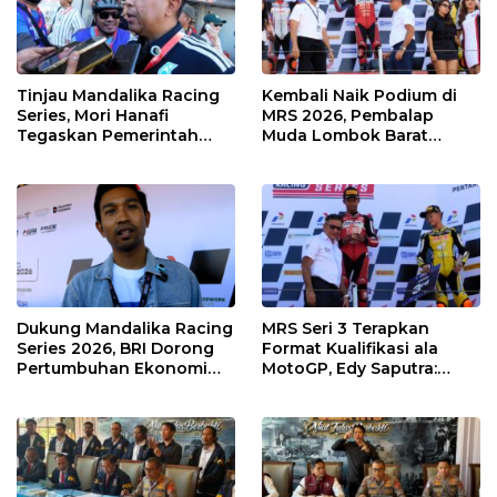
Tinjau Mandalika Racing
Kembali Naik Podium di
Series, Mori Hanafi
MRS 2026, Pembalap
Tegaskan Pemerintah
Muda Lombok Barat
Wajib Support Pembalap
Gibran Makin Mantap
NTB
Menuju Tingkat Asia
Dukung Mandalika Racing
MRS Seri 3 Terapkan
Series 2026, BRI Dorong
Format Kualifikasi ala
Pertumbuhan Ekonomi
MotoGP, Edy Saputra:
dan UMKM NTB
Persaingan Makin Sengit
dan Efektif