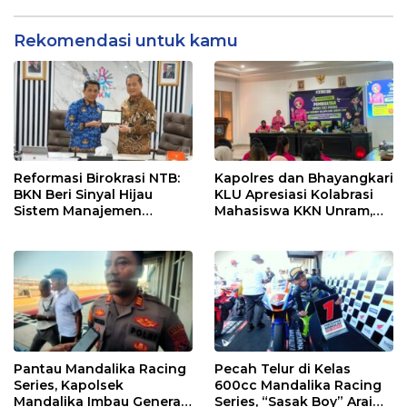
dan Efektif
Rekomendasi untuk kamu
Reformasi Birokrasi NTB:
Kapolres dan Bhayangkari
BKN Beri Sinyal Hijau
KLU Apresiasi Kolabrasi
Sistem Manajemen
Mahasiswa KKN Unram,
Talenta ASN Pemprov NTB
UIN dan Un 45 Ubah
Sampah Jadi Rupiah
Pantau Mandalika Racing
Pecah Telur di Kelas
Series, Kapolsek
600cc Mandalika Racing
Mandalika Imbau Generasi
Series, “Sasak Boy” Arai