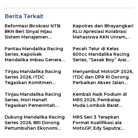
Berita Terkait
Reformasi Birokrasi NTB:
Kapolres dan Bhayangkari
BKN Beri Sinyal Hijau
KLU Apresiasi Kolabrasi
Sistem Manajemen
Mahasiswa KKN Unram,
Talenta ASN Pemprov NTB
UIN dan Un 45 Ubah
Sampah Jadi Rupiah
Pantau Mandalika Racing
Pecah Telur di Kelas
Series, Kapolsek
600cc Mandalika Racing
Mandalika Imbau Generasi
Series, “Sasak Boy” Arai
Muda Salurkan Hobi di
Agaska Ungkap Kunci
Sirkuit, Bukan Jalan Raya
Kemenangan
Tinjau Mandalika Racing
Menyambut MotoGP 2026,
Series 2026, ITDC
ITDC dan DPR RI Dorong
Tegaskan Komitmen
Perbaikan Akses Jalan
Kolaborasi dan Genjot
Hingga Pelibatan UMKM
Dampak Ekonomi
di KEK Mandalika
Tinjau Mandalika Racing
Kembali Naik Podium di
Kawasan
Series, Mori Hanafi
MRS 2026, Pembalap
Tegaskan Pemerintah
Muda Lombok Barat
Wajib Support Pembalap
Gibran Makin Mantap
NTB
Menuju Tingkat Asia
Dukung Mandalika Racing
MRS Seri 3 Terapkan
Series 2026, BRI Dorong
Format Kualifikasi ala
Pertumbuhan Ekonomi
MotoGP, Edy Saputra:
dan UMKM NTB
Persaingan Makin Sengit