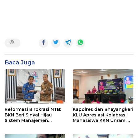
Baca Juga
Reformasi Birokrasi NTB:
Kapolres dan Bhayangkari
BKN Beri Sinyal Hijau
KLU Apresiasi Kolabrasi
Sistem Manajemen
Mahasiswa KKN Unram,
Talenta ASN Pemprov NTB
UIN dan Un 45 Ubah
Sampah Jadi Rupiah