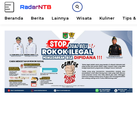
Beranda
Berita
Lainnya
Wisata
Kuliner
Tips &
L
a
n
g
s
u
n
g
k
e
k
o
n
t
e
n