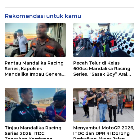
Masuk Bui
Rekomendasi untuk kamu
Pantau Mandalika Racing
Pecah Telur di Kelas
Series, Kapolsek
600cc Mandalika Racing
Mandalika Imbau Generasi
Series, “Sasak Boy” Arai
Muda Salurkan Hobi di
Agaska Ungkap Kunci
Sirkuit, Bukan Jalan Raya
Kemenangan
Tinjau Mandalika Racing
Menyambut MotoGP 2026,
Series 2026, ITDC
ITDC dan DPR RI Dorong