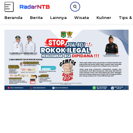
Beranda
Berita
Lainnya
Wisata
Kuliner
Tips &
L
a
n
g
s
u
n
g
k
e
k
o
n
t
e
n