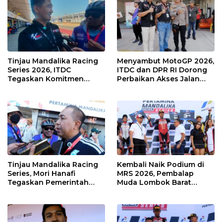
Tinjau Mandalika Racing
Menyambut MotoGP 2026,
Series 2026, ITDC
ITDC dan DPR RI Dorong
Tegaskan Komitmen
Perbaikan Akses Jalan
Kolaborasi dan Genjot
Hingga Pelibatan UMKM
Dampak Ekonomi
di KEK Mandalika
Kawasan
Tinjau Mandalika Racing
Kembali Naik Podium di
Series, Mori Hanafi
MRS 2026, Pembalap
Tegaskan Pemerintah
Muda Lombok Barat
Wajib Support Pembalap
Gibran Makin Mantap
NTB
Menuju Tingkat Asia