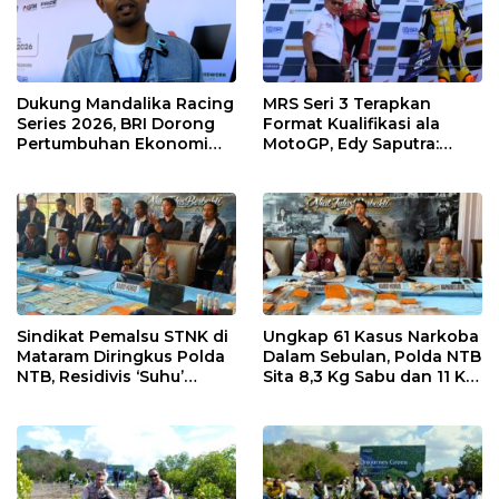
Dukung Mandalika Racing
MRS Seri 3 Terapkan
Series 2026, BRI Dorong
Format Kualifikasi ala
Pertumbuhan Ekonomi
MotoGP, Edy Saputra:
dan UMKM NTB
Persaingan Makin Sengit
dan Efektif
Sindikat Pemalsu STNK di
Ungkap 61 Kasus Narkoba
Mataram Diringkus Polda
Dalam Sebulan, Polda NTB
NTB, Residivis ‘Suhu’
Sita 8,3 Kg Sabu dan 11 Kg
Pemalsuan Kembali
Ganja
Masuk Bui