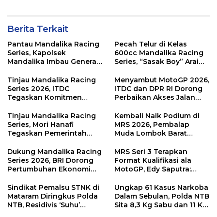
Berita Terkait
Pantau Mandalika Racing
Pecah Telur di Kelas
Series, Kapolsek
600cc Mandalika Racing
Mandalika Imbau Generasi
Series, “Sasak Boy” Arai
Muda Salurkan Hobi di
Agaska Ungkap Kunci
Sirkuit, Bukan Jalan Raya
Kemenangan
Tinjau Mandalika Racing
Menyambut MotoGP 2026,
Series 2026, ITDC
ITDC dan DPR RI Dorong
Tegaskan Komitmen
Perbaikan Akses Jalan
Kolaborasi dan Genjot
Hingga Pelibatan UMKM
Dampak Ekonomi
di KEK Mandalika
Tinjau Mandalika Racing
Kembali Naik Podium di
Kawasan
Series, Mori Hanafi
MRS 2026, Pembalap
Tegaskan Pemerintah
Muda Lombok Barat
Wajib Support Pembalap
Gibran Makin Mantap
NTB
Menuju Tingkat Asia
Dukung Mandalika Racing
MRS Seri 3 Terapkan
Series 2026, BRI Dorong
Format Kualifikasi ala
Pertumbuhan Ekonomi
MotoGP, Edy Saputra:
dan UMKM NTB
Persaingan Makin Sengit
dan Efektif
Sindikat Pemalsu STNK di
Ungkap 61 Kasus Narkoba
Mataram Diringkus Polda
Dalam Sebulan, Polda NTB
NTB, Residivis ‘Suhu’
Sita 8,3 Kg Sabu dan 11 Kg
Pemalsuan Kembali
Ganja