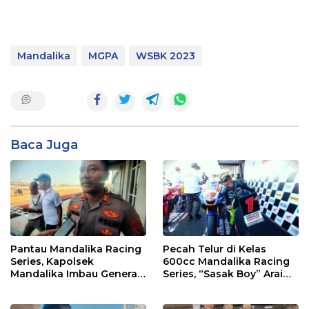
Mandalika
MGPA
WSBK 2023
Baca Juga
Pantau Mandalika Racing
Pecah Telur di Kelas
Series, Kapolsek
600cc Mandalika Racing
Mandalika Imbau Generasi
Series, “Sasak Boy” Arai
Muda Salurkan Hobi di
Agaska Ungkap Kunci
Sirkuit, Bukan Jalan Raya
Kemenangan