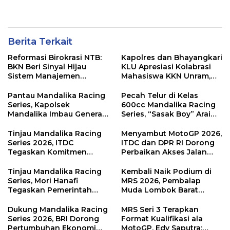
Berita Terkait
Reformasi Birokrasi NTB:
Kapolres dan Bhayangkari
BKN Beri Sinyal Hijau
KLU Apresiasi Kolabrasi
Sistem Manajemen
Mahasiswa KKN Unram,
Talenta ASN Pemprov NTB
UIN dan Un 45 Ubah
Sampah Jadi Rupiah
Pantau Mandalika Racing
Pecah Telur di Kelas
Series, Kapolsek
600cc Mandalika Racing
Mandalika Imbau Generasi
Series, “Sasak Boy” Arai
Muda Salurkan Hobi di
Agaska Ungkap Kunci
Sirkuit, Bukan Jalan Raya
Kemenangan
Tinjau Mandalika Racing
Menyambut MotoGP 2026,
Series 2026, ITDC
ITDC dan DPR RI Dorong
Tegaskan Komitmen
Perbaikan Akses Jalan
Kolaborasi dan Genjot
Hingga Pelibatan UMKM
Dampak Ekonomi
di KEK Mandalika
Tinjau Mandalika Racing
Kembali Naik Podium di
Kawasan
Series, Mori Hanafi
MRS 2026, Pembalap
Tegaskan Pemerintah
Muda Lombok Barat
Wajib Support Pembalap
Gibran Makin Mantap
NTB
Menuju Tingkat Asia
Dukung Mandalika Racing
MRS Seri 3 Terapkan
Series 2026, BRI Dorong
Format Kualifikasi ala
Pertumbuhan Ekonomi
MotoGP, Edy Saputra: