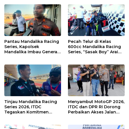
Sampah Jadi Rupiah
Pantau Mandalika Racing
Pecah Telur di Kelas
Series, Kapolsek
600cc Mandalika Racing
Mandalika Imbau Generasi
Series, “Sasak Boy” Arai
Muda Salurkan Hobi di
Agaska Ungkap Kunci
Sirkuit, Bukan Jalan Raya
Kemenangan
Tinjau Mandalika Racing
Menyambut MotoGP 2026,
Series 2026, ITDC
ITDC dan DPR RI Dorong
Tegaskan Komitmen
Perbaikan Akses Jalan
Kolaborasi dan Genjot
Hingga Pelibatan UMKM
Dampak Ekonomi
di KEK Mandalika
Kawasan