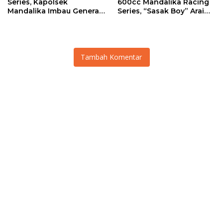
Series, Kapolsek
600cc Mandalika Racing
Mandalika Imbau Generasi
Series, “Sasak Boy” Arai
Muda Salurkan Hobi di
Agaska Ungkap Kunci
Sirkuit, Bukan Jalan Raya
Kemenangan
Tambah Komentar