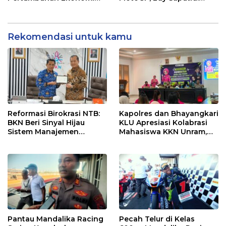
dan UMKM NTB
Persaingan Makin Sengit
dan Efektif
Rekomendasi untuk kamu
Reformasi Birokrasi NTB:
Kapolres dan Bhayangkari
BKN Beri Sinyal Hijau
KLU Apresiasi Kolabrasi
Sistem Manajemen
Mahasiswa KKN Unram,
Talenta ASN Pemprov NTB
UIN dan Un 45 Ubah
Sampah Jadi Rupiah
Pantau Mandalika Racing
Pecah Telur di Kelas