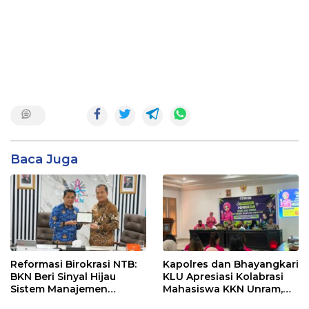
Baca Juga
Reformasi Birokrasi NTB:
Kapolres dan Bhayangkari
BKN Beri Sinyal Hijau
KLU Apresiasi Kolabrasi
Sistem Manajemen
Mahasiswa KKN Unram,
Talenta ASN Pemprov NTB
UIN dan Un 45 Ubah