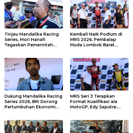
Tinjau Mandalika Racing
Kembali Naik Podium di
Series, Mori Hanafi
MRS 2026, Pembalap
Tegaskan Pemerintah
Muda Lombok Barat
Wajib Support Pembalap
Gibran Makin Mantap
NTB
Menuju Tingkat Asia
Dukung Mandalika Racing
MRS Seri 3 Terapkan
Series 2026, BRI Dorong
Format Kualifikasi ala
Pertumbuhan Ekonomi
MotoGP, Edy Saputra:
dan UMKM NTB
Persaingan Makin Sengit
dan Efektif