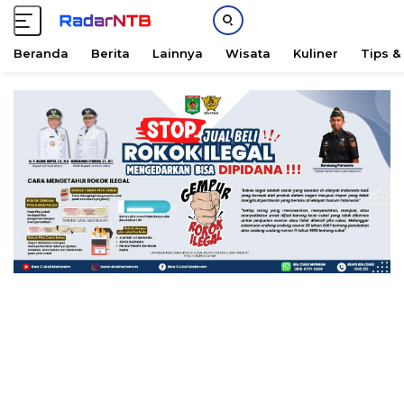
Beranda
Berita
Lainnya
Wisata
Kuliner
Tips &
L
a
n
g
s
u
n
g
k
e
k
o
n
t
e
n