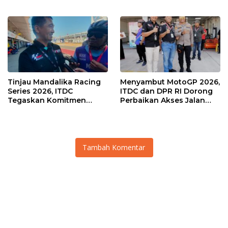
Muda Salurkan Hobi di
Agaska Ungkap Kunci
Sirkuit, Bukan Jalan Raya
Kemenangan
Tinjau Mandalika Racing
Menyambut MotoGP 2026,
Series 2026, ITDC
ITDC dan DPR RI Dorong
Tegaskan Komitmen
Perbaikan Akses Jalan
Kolaborasi dan Genjot
Hingga Pelibatan UMKM
Dampak Ekonomi
di KEK Mandalika
Kawasan
Tambah Komentar