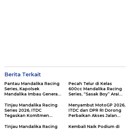
Berita Terkait
Pantau Mandalika Racing
Pecah Telur di Kelas
Series, Kapolsek
600cc Mandalika Racing
Mandalika Imbau Generasi
Series, “Sasak Boy” Arai
Muda Salurkan Hobi di
Agaska Ungkap Kunci
Sirkuit, Bukan Jalan Raya
Kemenangan
Tinjau Mandalika Racing
Menyambut MotoGP 2026,
Series 2026, ITDC
ITDC dan DPR RI Dorong
Tegaskan Komitmen
Perbaikan Akses Jalan
Kolaborasi dan Genjot
Hingga Pelibatan UMKM
Dampak Ekonomi
di KEK Mandalika
Tinjau Mandalika Racing
Kembali Naik Podium di