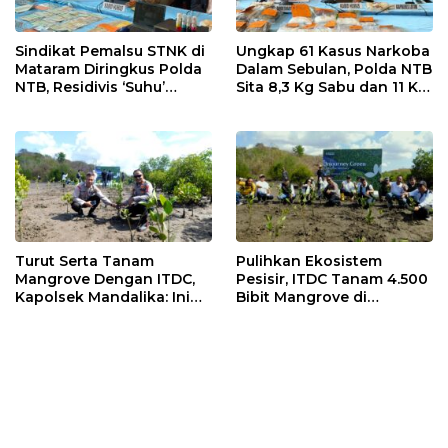
Sindikat Pemalsu STNK di
Ungkap 61 Kasus Narkoba
Mataram Diringkus Polda
Dalam Sebulan, Polda NTB
NTB, Residivis ‘Suhu’
Sita 8,3 Kg Sabu dan 11 Kg
Pemalsuan Kembali
Ganja
Masuk Bui
Turut Serta Tanam
Pulihkan Ekosistem
Mangrove Dengan ITDC,
Pesisir, ITDC Tanam 4.500
Kapolsek Mandalika: Ini
Bibit Mangrove di
Bisa Menjaga Stabilitas
Kawasan Sanctuary
Kamtibmas
Mandalika