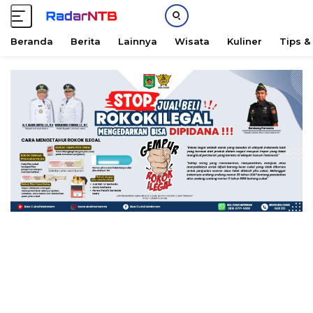
Beranda
Berita
Lainnya
Wisata
Kuliner
Tips &
L
a
n
g
s
u
n
g
k
e
k
o
n
t
e
n