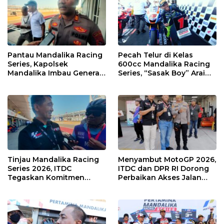
Pantau Mandalika Racing
Pecah Telur di Kelas
Series, Kapolsek
600cc Mandalika Racing
Mandalika Imbau Generasi
Series, “Sasak Boy” Arai
Muda Salurkan Hobi di
Agaska Ungkap Kunci
Sirkuit, Bukan Jalan Raya
Kemenangan
Tinjau Mandalika Racing
Menyambut MotoGP 2026,
Series 2026, ITDC
ITDC dan DPR RI Dorong
Tegaskan Komitmen
Perbaikan Akses Jalan
Kolaborasi dan Genjot
Hingga Pelibatan UMKM
Dampak Ekonomi
di KEK Mandalika
Kawasan