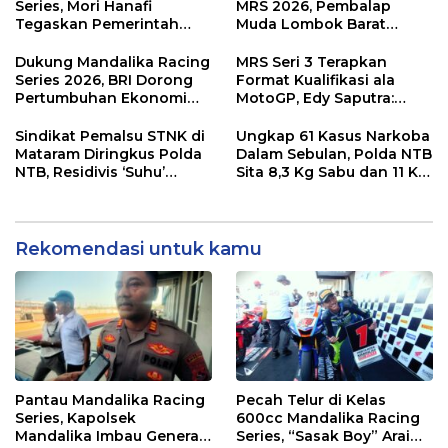
Kawasan
Series, Mori Hanafi
MRS 2026, Pembalap
Tegaskan Pemerintah
Muda Lombok Barat
Wajib Support Pembalap
Gibran Makin Mantap
NTB
Menuju Tingkat Asia
Dukung Mandalika Racing
MRS Seri 3 Terapkan
Series 2026, BRI Dorong
Format Kualifikasi ala
Pertumbuhan Ekonomi
MotoGP, Edy Saputra:
dan UMKM NTB
Persaingan Makin Sengit
dan Efektif
Sindikat Pemalsu STNK di
Ungkap 61 Kasus Narkoba
Mataram Diringkus Polda
Dalam Sebulan, Polda NTB
NTB, Residivis ‘Suhu’
Sita 8,3 Kg Sabu dan 11 Kg
Pemalsuan Kembali
Ganja
Masuk Bui
Rekomendasi untuk kamu
Pantau Mandalika Racing
Pecah Telur di Kelas
Series, Kapolsek
600cc Mandalika Racing
Mandalika Imbau Generasi
Series, “Sasak Boy” Arai