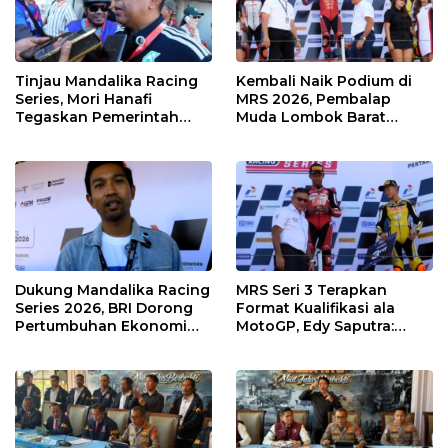
Tinjau Mandalika Racing
Kembali Naik Podium di
Series, Mori Hanafi
MRS 2026, Pembalap
Tegaskan Pemerintah
Muda Lombok Barat
Wajib Support Pembalap
Gibran Makin Mantap
NTB
Menuju Tingkat Asia
Dukung Mandalika Racing
MRS Seri 3 Terapkan
Series 2026, BRI Dorong
Format Kualifikasi ala
Pertumbuhan Ekonomi
MotoGP, Edy Saputra:
dan UMKM NTB
Persaingan Makin Sengit
dan Efektif