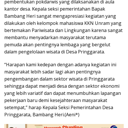
pembentukan pokdarwis yang dilaksanakan di aula
kantor desa. Kepala seksi pemerintahan Bapak
Bambang Heri sangat mengapresiasi kegiatan yang
dilakukan oleh kelompok mahasiswa KKN Unram yang
bertemakan Pariwisata dan Lingkungan karena sangat
membantu menyadarkan masyarakat terutama
pemuda akan pentingnya lembaga yang bergelut
dalam pengelolaan wisata di Desa Pringgarata.
“Harapan kami kedepan dengan adanya kegiatan ini
masyarakat lebih sadar lagi akan pentingnya
pengembangan dalam sektor wisata di Pringgarata
sehingga dapat menjadi desa dengan sektor ekonomi
yang lebih variatif dan dapat menumbuhkan lapangan
pekerjaan baru demi kesejahteraan masyarakat
setempat,” harap Kepala Seksi Pemerintahan Desa
Pringgarata, Bambang Heri.(Aeni*)