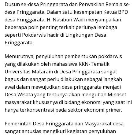
Dusun se-desa Pringgarata dan Perwakilan Remaja se-
desa Pringgarata. Dalam satu kesempatan Ketua BPD
desa Pringgarata, H. Nasibun Wadi menyampaikan
beberapa poin penting terkait perlunya lembaga
seperti Pokdarwis hadir di Lingkungan Desa
Pringgarata.
Menurutnya, penyuluhan pembentukan pokdarwis
yang dilakukan oleh mahasiswa KKN-Tematik
Universitas Mataram di Desa Pringgarata sangat
bagus dan sangat perlu dilakukan sebagai langkah
awal dalam mewujudkan desa pringgarata menjadi
Desa Wisata yang tentunya akan mengubah Mindset
masyarakat khususnya di bidang ekonomi yang saat ini
hanya terkonsentrasi pada sektor ekonomi primer.
Pemerintah Desa Pringgarata dan Masyarakat desa
sangat antusias mengikuti kegiatan penyuluhan