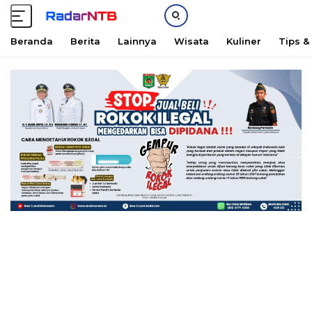
Beranda
Berita
Lainnya
Wisata
Kuliner
Tips &
L
a
n
g
s
u
n
g
k
e
k
o
n
t
e
n