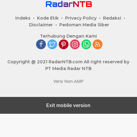
Indeks
Kode Etik
Privacy Policy
Redaksi
Disclaimer
Pedoman Media Siber
Terhubung Dengan Kami
Copyright @ 2021 RadarNTB.com All right reserved by
PT Media Radar NTB
Versi Non AMP
Exit mobile version