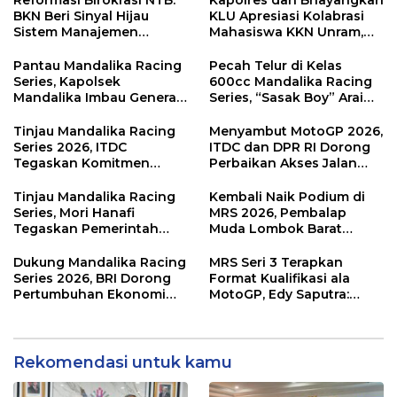
Reformasi Birokrasi NTB:
Kapolres dan Bhayangkari
BKN Beri Sinyal Hijau
KLU Apresiasi Kolabrasi
Sistem Manajemen
Mahasiswa KKN Unram,
Talenta ASN Pemprov NTB
UIN dan Un 45 Ubah
Sampah Jadi Rupiah
Pantau Mandalika Racing
Pecah Telur di Kelas
Series, Kapolsek
600cc Mandalika Racing
Mandalika Imbau Generasi
Series, “Sasak Boy” Arai
Muda Salurkan Hobi di
Agaska Ungkap Kunci
Sirkuit, Bukan Jalan Raya
Kemenangan
Tinjau Mandalika Racing
Menyambut MotoGP 2026,
Series 2026, ITDC
ITDC dan DPR RI Dorong
Tegaskan Komitmen
Perbaikan Akses Jalan
Kolaborasi dan Genjot
Hingga Pelibatan UMKM
Dampak Ekonomi
di KEK Mandalika
Tinjau Mandalika Racing
Kembali Naik Podium di
Kawasan
Series, Mori Hanafi
MRS 2026, Pembalap
Tegaskan Pemerintah
Muda Lombok Barat
Wajib Support Pembalap
Gibran Makin Mantap
NTB
Menuju Tingkat Asia
Dukung Mandalika Racing
MRS Seri 3 Terapkan
Series 2026, BRI Dorong
Format Kualifikasi ala
Pertumbuhan Ekonomi
MotoGP, Edy Saputra:
dan UMKM NTB
Persaingan Makin Sengit
dan Efektif
Rekomendasi untuk kamu