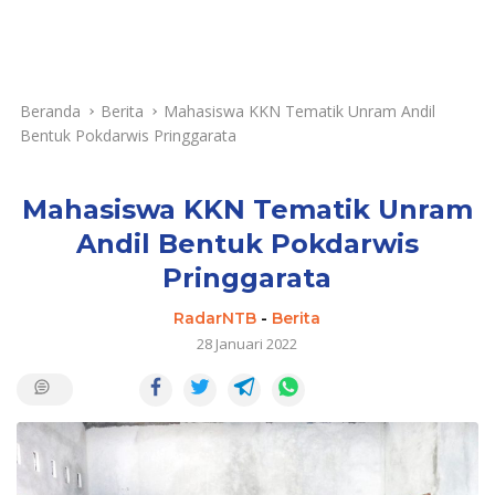
Beranda
Berita
Mahasiswa KKN Tematik Unram Andil
Bentuk Pokdarwis Pringgarata
Mahasiswa KKN Tematik Unram
Andil Bentuk Pokdarwis
Pringgarata
RadarNTB
-
Berita
28 Januari 2022