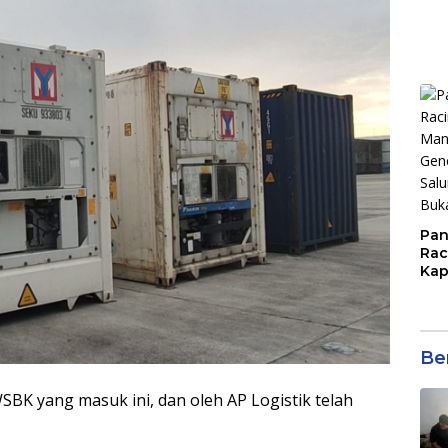
Man
ASN
Pan
Rac
Kap
Imb
Mud
di S
Jal
Ber
BK yang masuk ini, dan oleh AP Logistik telah