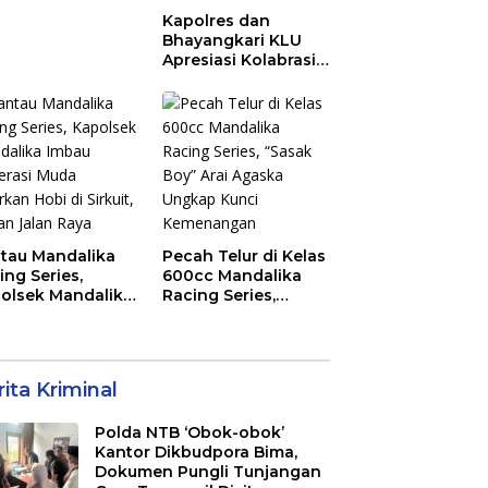
ajemen Talenta
Kapolres dan
 Pemprov NTB
Bhayangkari KLU
Apresiasi Kolabrasi
Mahasiswa KKN
Unram, UIN dan Un
45 Ubah Sampah
Jadi Rupiah
tau Mandalika
Pecah Telur di Kelas
ing Series,
600cc Mandalika
olsek Mandalika
Racing Series,
au Generasi
“Sasak Boy” Arai
a Salurkan Hobi
Agaska Ungkap
irkuit, Bukan
Kunci Kemenangan
an Raya
ita Kriminal
Polda NTB ‘Obok-obok’
Kantor Dikbudpora Bima,
Dokumen Pungli Tunjangan