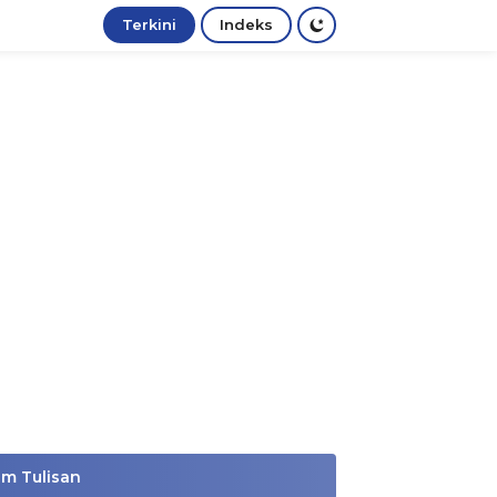
Terkini
Indeks
im Tulisan