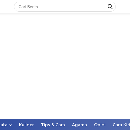
ata
Kuliner
Tips & Cara
Agama
Opini
Cara Kir