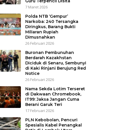
Guru Terpencil Disita
7 Maret 2026
Polda NTB ‘Gempur’
Narkoba: 240 Tersangka
Diringkus, Barang Bukti
Miliaran Rupiah
Dimusnahkan
26 Februari 2026
Buronan Pembunuhan
Berdarah Kazakhstan
Diciduk di Senaru, Sembunyi
di Kaki Rinjani Berujung Red
Notice
26 Februari 2026
Nama Sekda Lotim Terseret
di Dakwaan Chromebook,
IT99: Jaksa Jangan Cuma
Berani Garuk Teri
17 Februari 2026
PLN Kebobolan, Pencuri
Spesialis Kabel Penangkal