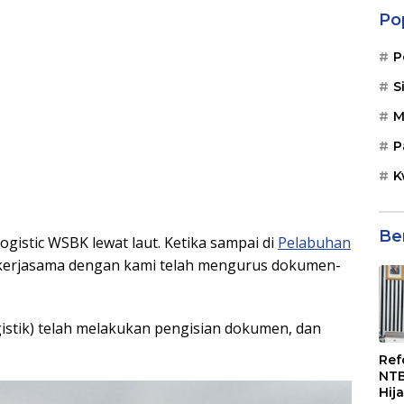
Po
P
S
M
P
K
Be
logistic WSBK lewat laut. Ketika sampai di
Pelabuhan
erjasama dengan kami telah mengurus dokumen-
gistik) telah melakukan pengisian dokumen, dan
Ref
NTB
Hij