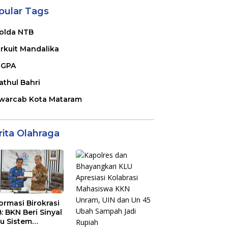
pular Tags
olda NTB
irkuit Mandalika
GPA
athul Bahri
warcab Kota Mataram
rita Olahraga
ormasi Birokrasi
: BKN Beri Sinyal
au Sistem