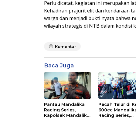
Perlu dicatat, kegiatan ini merupakan la
Kehadiran prajurit elit dan kendaraan t
warga dan menjadi bukti nyata bahwa ne
wilayah strategis di NTB dalam kondisi k
Komentar
Baca Juga
Pantau Mandalika
Pecah Telur di K
Racing Series,
600cc Mandalik
Kapolsek Mandalika
Racing Series,
Imbau Generasi
“Sasak Boy” Arai
Muda Salurkan Hobi
Agaska Ungkap
di Sirkuit, Bukan
Kunci Kemenan