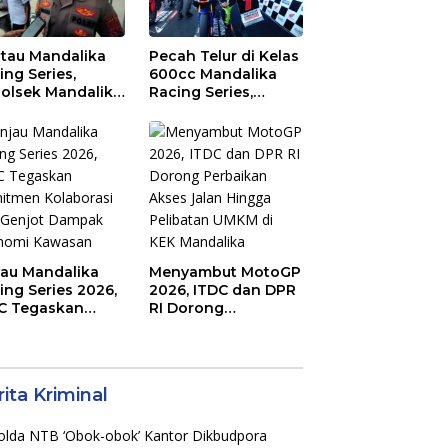
tau Mandalika
Pecah Telur di Kelas
ing Series,
600cc Mandalika
olsek Mandalika
Racing Series,
au Generasi
“Sasak Boy” Arai
a Salurkan Hobi
Agaska Ungkap
irkuit, Bukan
Kunci Kemenangan
an Raya
jau Mandalika
Menyambut MotoGP
ing Series 2026,
2026, ITDC dan DPR
C Tegaskan
RI Dorong
mitmen
Perbaikan Akses
aborasi dan
Jalan Hingga
jot Dampak
Pelibatan UMKM di
nomi Kawasan
KEK Mandalika
ita Kriminal