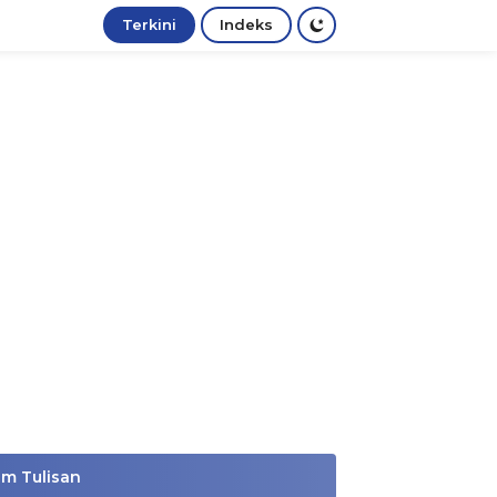
Terkini
Indeks
im Tulisan