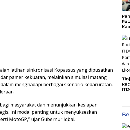
Pan
Rac
Kap
Imb
Mud
di S
Jal
aian latihan sinkronisasi Kopassus yang dipusatkan
kadar pamer kekuatan, melainkan simulasi matang
Tin
 dalam menghadapi berbagai skenario kedaruratan,
Rac
ITD
eraan.
Ko
Kol
bagi masyarakat dan menunjukkan kesiapan
Gen
Eko
egis. Ini modal penting untuk menyukseskan
Ber
erti MotoGP,” ujar Gubernur Iqbal.