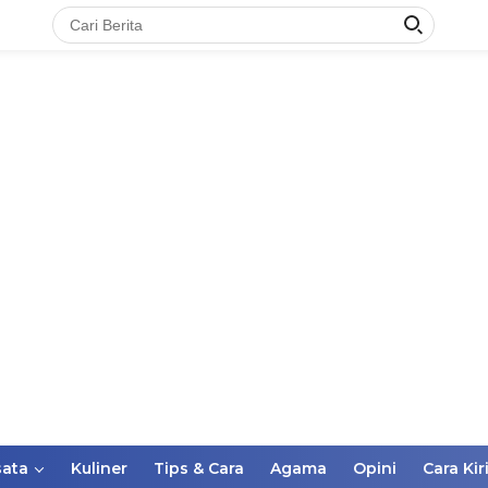
ata
Kuliner
Tips & Cara
Agama
Opini
Cara Kir