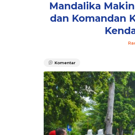
Mandalika Makin
dan Komandan K
Kenda
Ra
Komentar