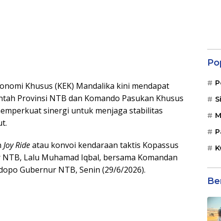
Po
P
onomi Khusus (KEK) Mandalika kini mendapat
ntah Provinsi NTB dan Komando Pasukan Khusus
S
emperkuat sinergi untuk menjaga stabilitas
M
t.
P
n
Joy Ride
atau konvoi kendaraan taktis Kopassus
K
r NTB, Lalu Muhamad Iqbal, bersama Komandan
ndopo Gubernur NTB, Senin (29/6/2026).
Be