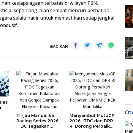
tihan kesiapsiagaan terbatas di wilayah PSN.
aktis di sepanjang jalan sempat mencuri perhatian
gara selalu hadir untuk memastikan setiap jengkal
ondusif.
BAGIKAN
elas
a
Ot
Tinjau Mandalika
Menyambut MotoGP
Racing Series 2026,
2026, ITDC dan DPR
ITDC Tegaskan
RI Dorong Perbaikan
gan
Komitmen
Akses Jalan Hingga