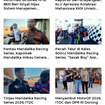
Reformasi Birokrasi NTB:
Kapolres dan Bhayangkari
BKN Beri Sinyal Hijau
KLU Apresiasi Kolabrasi
Sistem Manajemen
Mahasiswa KKN Unram,
Talenta ASN Pemprov NTB
UIN dan Un 45 Ubah
Sampah Jadi Rupiah
Pantau Mandalika Racing
Pecah Telur di Kelas
Series, Kapolsek
600cc Mandalika Racing
Mandalika Imbau Generasi
Series, “Sasak Boy” Arai
Muda Salurkan Hobi di
Agaska Ungkap Kunci
Sirkuit, Bukan Jalan Raya
Kemenangan
Tinjau Mandalika Racing
Menyambut MotoGP 2026,
Series 2026, ITDC
ITDC dan DPR RI Dorong