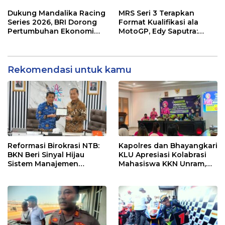
Wajib Support Pembalap
Gibran Makin Mantap
NTB
Menuju Tingkat Asia
Dukung Mandalika Racing
MRS Seri 3 Terapkan
Series 2026, BRI Dorong
Format Kualifikasi ala
Pertumbuhan Ekonomi
MotoGP, Edy Saputra:
dan UMKM NTB
Persaingan Makin Sengit
dan Efektif
Rekomendasi untuk kamu
Reformasi Birokrasi NTB:
Kapolres dan Bhayangkari
BKN Beri Sinyal Hijau
KLU Apresiasi Kolabrasi
Sistem Manajemen
Mahasiswa KKN Unram,
Talenta ASN Pemprov NTB
UIN dan Un 45 Ubah
Sampah Jadi Rupiah