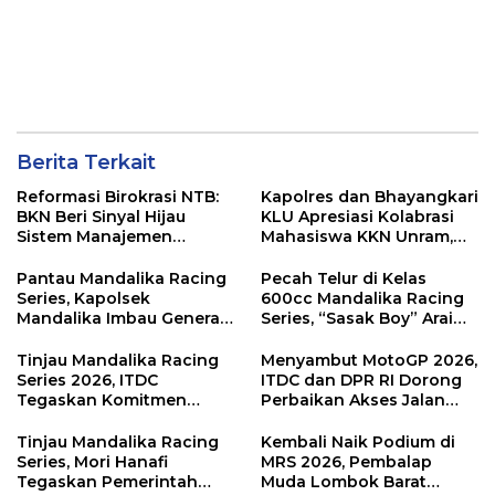
Berita Terkait
Reformasi Birokrasi NTB:
Kapolres dan Bhayangkari
BKN Beri Sinyal Hijau
KLU Apresiasi Kolabrasi
Sistem Manajemen
Mahasiswa KKN Unram,
Talenta ASN Pemprov NTB
UIN dan Un 45 Ubah
Sampah Jadi Rupiah
Pantau Mandalika Racing
Pecah Telur di Kelas
Series, Kapolsek
600cc Mandalika Racing
Mandalika Imbau Generasi
Series, “Sasak Boy” Arai
Muda Salurkan Hobi di
Agaska Ungkap Kunci
Sirkuit, Bukan Jalan Raya
Kemenangan
Tinjau Mandalika Racing
Menyambut MotoGP 2026,
Series 2026, ITDC
ITDC dan DPR RI Dorong
Tegaskan Komitmen
Perbaikan Akses Jalan
Kolaborasi dan Genjot
Hingga Pelibatan UMKM
Dampak Ekonomi
di KEK Mandalika
Tinjau Mandalika Racing
Kembali Naik Podium di
Kawasan
Series, Mori Hanafi
MRS 2026, Pembalap
Tegaskan Pemerintah
Muda Lombok Barat