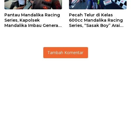
Pantau Mandalika Racing
Pecah Telur di Kelas
Series, Kapolsek
600cc Mandalika Racing
Mandalika Imbau Generasi
Series, “Sasak Boy” Arai
Muda Salurkan Hobi di
Agaska Ungkap Kunci
Sirkuit, Bukan Jalan Raya
Kemenangan
Tambah Komentar