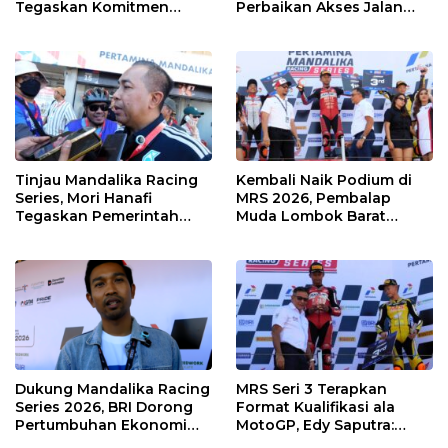
Tegaskan Komitmen
Perbaikan Akses Jalan
Kolaborasi dan Genjot
Hingga Pelibatan UMKM
Dampak Ekonomi
di KEK Mandalika
Kawasan
Tinjau Mandalika Racing
Kembali Naik Podium di
Series, Mori Hanafi
MRS 2026, Pembalap
Tegaskan Pemerintah
Muda Lombok Barat
Wajib Support Pembalap
Gibran Makin Mantap
NTB
Menuju Tingkat Asia
Dukung Mandalika Racing
MRS Seri 3 Terapkan
Series 2026, BRI Dorong
Format Kualifikasi ala
Pertumbuhan Ekonomi
MotoGP, Edy Saputra:
dan UMKM NTB
Persaingan Makin Sengit