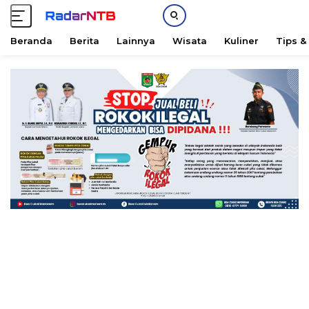
Beranda
Berita
Lainnya
Wisata
Kuliner
Tips &
L
a
n
g
s
u
n
g
k
e
k
o
n
t
e
n