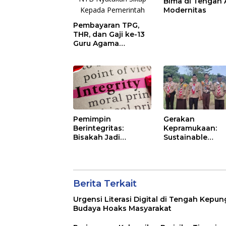
Bima di Tengah 
Modernitas
Pembayaran TPG,
THR, dan Gaji ke-13
Guru Agama
Terhambat, AGPAII
NTB Nyatakan Sikap
Kepada Pemerintah
Pemimpin
Gerakan
Berintegritas:
Kepramukaan:
Bisakah Jadi
Sustainable
Kenyataan?
Development Si
Pendidikan
Berita Terkait
Urgensi Literasi Digital di Tengah Kepu
Budaya Hoaks Masyarakat