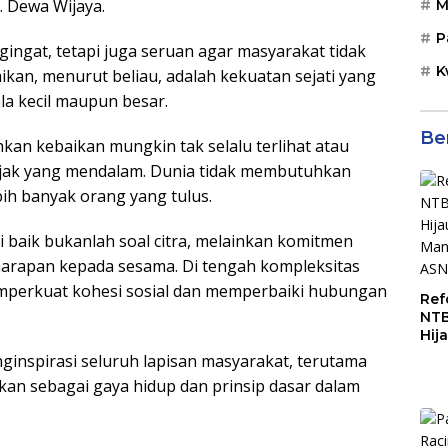
 Dewa Wijaya.
M
P
gingat, tetapi juga seruan agar masyarakat tidak
K
aikan, menurut beliau, adalah kekuatan sejati yang
la kecil maupun besar.
Be
kan kebaikan mungkin tak selalu terlihat atau
 jejak yang mendalam. Dunia tidak membutuhkan
bih banyak orang yang tulus.
 baik bukanlah soal citra, melainkan komitmen
arapan kepada sesama. Di tengah kompleksitas
memperkuat kohesi sosial dan memperbaiki hubungan
Ref
NTB
Hij
Man
nginspirasi seluruh lapisan masyarakat, terutama
ASN
kan sebagai gaya hidup dan prinsip dasar dalam