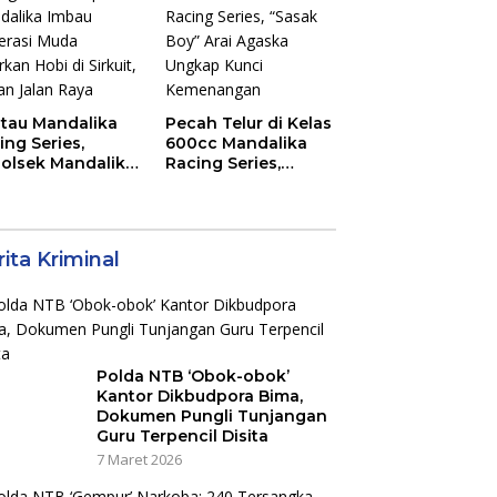
Jadi Rupiah
tau Mandalika
Pecah Telur di Kelas
ing Series,
600cc Mandalika
olsek Mandalika
Racing Series,
au Generasi
“Sasak Boy” Arai
a Salurkan Hobi
Agaska Ungkap
irkuit, Bukan
Kunci Kemenangan
an Raya
ita Kriminal
Polda NTB ‘Obok-obok’
Kantor Dikbudpora Bima,
Dokumen Pungli Tunjangan
Guru Terpencil Disita
7 Maret 2026