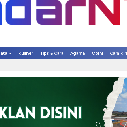
ata
Kuliner
Tips & Cara
Agama
Opini
Cara Kir