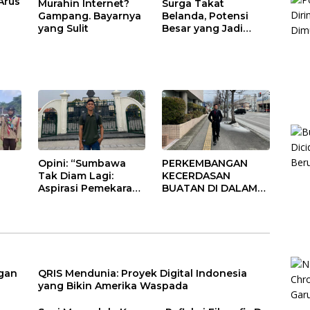
Arus
Murahin Internet?
Surga Takat
Gampang. Bayarnya
Belanda, Potensi
yang Sulit
Besar yang Jadi
Korban Kelalaian
Pemerintah
Opini: “Sumbawa
PERKEMBANGAN
Tak Diam Lagi:
KECERDASAN
Aspirasi Pemekaran
BUATAN DI DALAM
stem
Menggema dari
PENDIDIKAN
Poto Tano”
ngan
QRIS Mendunia: Proyek Digital Indonesia
yang Bikin Amerika Waspada