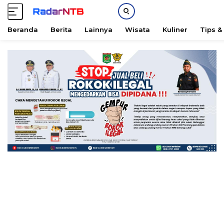
Beranda
Berita
Lainnya
Wisata
Kuliner
Tips &
L
a
n
g
s
u
n
g
k
e
k
o
n
t
e
n