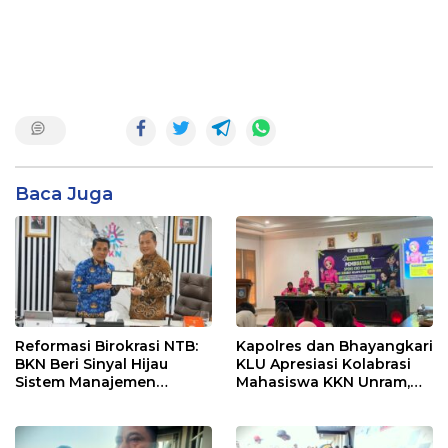
Baca Juga
Reformasi Birokrasi NTB:
Kapolres dan Bhayangkari
BKN Beri Sinyal Hijau
KLU Apresiasi Kolabrasi
Sistem Manajemen
Mahasiswa KKN Unram,
Talenta ASN Pemprov NTB
UIN dan Un 45 Ubah
Sampah Jadi Rupiah