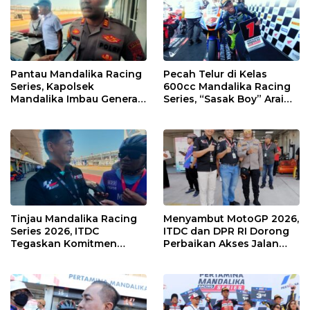
Pantau Mandalika Racing
Pecah Telur di Kelas
Series, Kapolsek
600cc Mandalika Racing
Mandalika Imbau Generasi
Series, “Sasak Boy” Arai
Muda Salurkan Hobi di
Agaska Ungkap Kunci
Sirkuit, Bukan Jalan Raya
Kemenangan
Tinjau Mandalika Racing
Menyambut MotoGP 2026,
Series 2026, ITDC
ITDC dan DPR RI Dorong
Tegaskan Komitmen
Perbaikan Akses Jalan
Kolaborasi dan Genjot
Hingga Pelibatan UMKM
Dampak Ekonomi
di KEK Mandalika
Kawasan