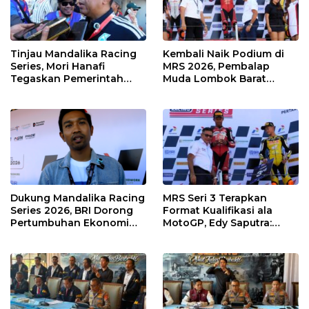
Tinjau Mandalika Racing
Kembali Naik Podium di
Series, Mori Hanafi
MRS 2026, Pembalap
Tegaskan Pemerintah
Muda Lombok Barat
Wajib Support Pembalap
Gibran Makin Mantap
NTB
Menuju Tingkat Asia
Dukung Mandalika Racing
MRS Seri 3 Terapkan
Series 2026, BRI Dorong
Format Kualifikasi ala
Pertumbuhan Ekonomi
MotoGP, Edy Saputra:
dan UMKM NTB
Persaingan Makin Sengit
dan Efektif