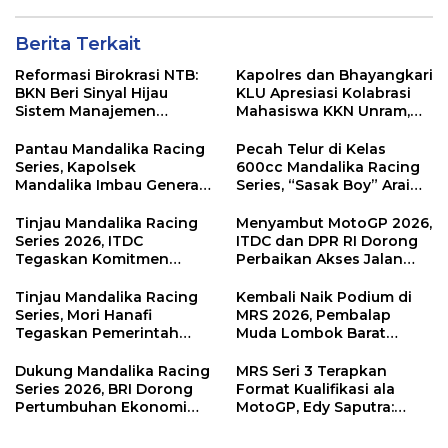
Berita Terkait
Reformasi Birokrasi NTB:
Kapolres dan Bhayangkari
BKN Beri Sinyal Hijau
KLU Apresiasi Kolabrasi
Sistem Manajemen
Mahasiswa KKN Unram,
Talenta ASN Pemprov NTB
UIN dan Un 45 Ubah
Sampah Jadi Rupiah
Pantau Mandalika Racing
Pecah Telur di Kelas
Series, Kapolsek
600cc Mandalika Racing
Mandalika Imbau Generasi
Series, “Sasak Boy” Arai
Muda Salurkan Hobi di
Agaska Ungkap Kunci
Sirkuit, Bukan Jalan Raya
Kemenangan
Tinjau Mandalika Racing
Menyambut MotoGP 2026,
Series 2026, ITDC
ITDC dan DPR RI Dorong
Tegaskan Komitmen
Perbaikan Akses Jalan
Kolaborasi dan Genjot
Hingga Pelibatan UMKM
Dampak Ekonomi
di KEK Mandalika
Tinjau Mandalika Racing
Kembali Naik Podium di
Kawasan
Series, Mori Hanafi
MRS 2026, Pembalap
Tegaskan Pemerintah
Muda Lombok Barat
Wajib Support Pembalap
Gibran Makin Mantap
NTB
Menuju Tingkat Asia
Dukung Mandalika Racing
MRS Seri 3 Terapkan
Series 2026, BRI Dorong
Format Kualifikasi ala
Pertumbuhan Ekonomi
MotoGP, Edy Saputra:
dan UMKM NTB
Persaingan Makin Sengit
dan Efektif