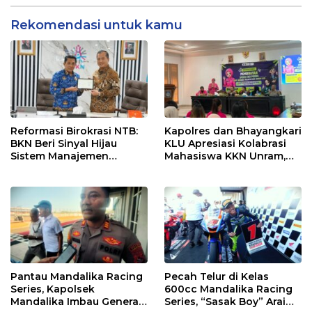
Rekomendasi untuk kamu
Reformasi Birokrasi NTB:
Kapolres dan Bhayangkari
BKN Beri Sinyal Hijau
KLU Apresiasi Kolabrasi
Sistem Manajemen
Mahasiswa KKN Unram,
Talenta ASN Pemprov NTB
UIN dan Un 45 Ubah
Sampah Jadi Rupiah
Pantau Mandalika Racing
Pecah Telur di Kelas
Series, Kapolsek
600cc Mandalika Racing
Mandalika Imbau Generasi
Series, “Sasak Boy” Arai