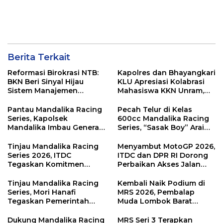
Berita Terkait
Reformasi Birokrasi NTB:
Kapolres dan Bhayangkari
BKN Beri Sinyal Hijau
KLU Apresiasi Kolabrasi
Sistem Manajemen
Mahasiswa KKN Unram,
Talenta ASN Pemprov NTB
UIN dan Un 45 Ubah
Sampah Jadi Rupiah
Pantau Mandalika Racing
Pecah Telur di Kelas
Series, Kapolsek
600cc Mandalika Racing
Mandalika Imbau Generasi
Series, “Sasak Boy” Arai
Muda Salurkan Hobi di
Agaska Ungkap Kunci
Sirkuit, Bukan Jalan Raya
Kemenangan
Tinjau Mandalika Racing
Menyambut MotoGP 2026,
Series 2026, ITDC
ITDC dan DPR RI Dorong
Tegaskan Komitmen
Perbaikan Akses Jalan
Kolaborasi dan Genjot
Hingga Pelibatan UMKM
Dampak Ekonomi
di KEK Mandalika
Tinjau Mandalika Racing
Kembali Naik Podium di
Kawasan
Series, Mori Hanafi
MRS 2026, Pembalap
Tegaskan Pemerintah
Muda Lombok Barat
Wajib Support Pembalap
Gibran Makin Mantap
NTB
Menuju Tingkat Asia
Dukung Mandalika Racing
MRS Seri 3 Terapkan