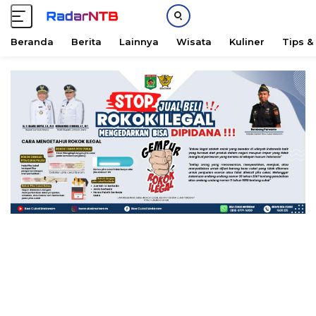
Beranda
Berita
Lainnya
Wisata
Kuliner
Tips &
L
a
n
g
s
u
n
g
k
e
k
o
n
t
e
n