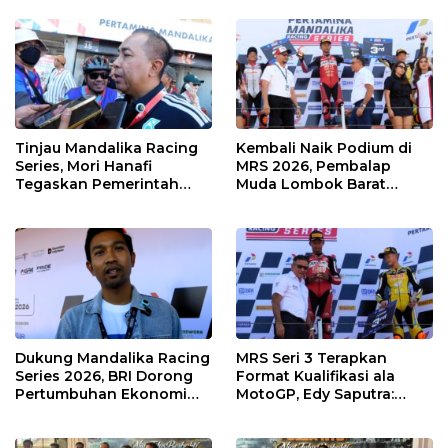
Dampak Ekonomi
di KEK Mandalika
Kawasan
Tinjau Mandalika Racing
Kembali Naik Podium di
Series, Mori Hanafi
MRS 2026, Pembalap
Tegaskan Pemerintah
Muda Lombok Barat
Wajib Support Pembalap
Gibran Makin Mantap
NTB
Menuju Tingkat Asia
Dukung Mandalika Racing
MRS Seri 3 Terapkan
Series 2026, BRI Dorong
Format Kualifikasi ala
Pertumbuhan Ekonomi
MotoGP, Edy Saputra:
dan UMKM NTB
Persaingan Makin Sengit
dan Efektif