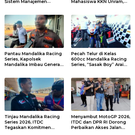
Sistem Manajemen
Mahasiswa KKN Unram,
Talenta ASN Pemprov NTB
UIN dan Un 45 Ubah
Sampah Jadi Rupiah
Pantau Mandalika Racing
Pecah Telur di Kelas
Series, Kapolsek
600cc Mandalika Racing
Mandalika Imbau Generasi
Series, “Sasak Boy” Arai
Muda Salurkan Hobi di
Agaska Ungkap Kunci
Sirkuit, Bukan Jalan Raya
Kemenangan
Tinjau Mandalika Racing
Menyambut MotoGP 2026,
Series 2026, ITDC
ITDC dan DPR RI Dorong
Tegaskan Komitmen
Perbaikan Akses Jalan
Kolaborasi dan Genjot
Hingga Pelibatan UMKM