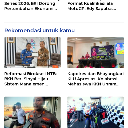
Series 2026, BRI Dorong
Format Kualifikasi ala
Pertumbuhan Ekonomi
MotoGP, Edy Saputra:
dan UMKM NTB
Persaingan Makin Sengit
dan Efektif
Rekomendasi untuk kamu
Reformasi Birokrasi NTB:
Kapolres dan Bhayangkari
BKN Beri Sinyal Hijau
KLU Apresiasi Kolabrasi
Sistem Manajemen
Mahasiswa KKN Unram,
Talenta ASN Pemprov NTB
UIN dan Un 45 Ubah
Sampah Jadi Rupiah