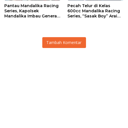
Pantau Mandalika Racing
Pecah Telur di Kelas
Series, Kapolsek
600cc Mandalika Racing
Mandalika Imbau Generasi
Series, “Sasak Boy” Arai
Muda Salurkan Hobi di
Agaska Ungkap Kunci
Sirkuit, Bukan Jalan Raya
Kemenangan
Tambah Komentar