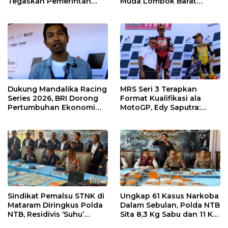
Tegaskan Pemerintah
Muda Lombok Barat
Wajib Support Pembalap
Gibran Makin Mantap
NTB
Menuju Tingkat Asia
Dukung Mandalika Racing
MRS Seri 3 Terapkan
Series 2026, BRI Dorong
Format Kualifikasi ala
Pertumbuhan Ekonomi
MotoGP, Edy Saputra:
dan UMKM NTB
Persaingan Makin Sengit
dan Efektif
Sindikat Pemalsu STNK di
Ungkap 61 Kasus Narkoba
Mataram Diringkus Polda
Dalam Sebulan, Polda NTB
NTB, Residivis ‘Suhu’
Sita 8,3 Kg Sabu dan 11 Kg
Pemalsuan Kembali
Ganja