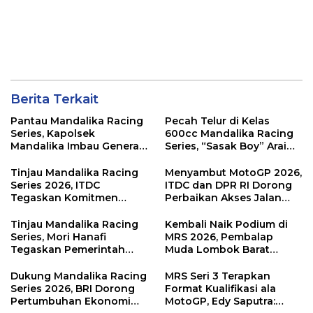
Berita Terkait
Pantau Mandalika Racing
Pecah Telur di Kelas
Series, Kapolsek
600cc Mandalika Racing
Mandalika Imbau Generasi
Series, “Sasak Boy” Arai
Muda Salurkan Hobi di
Agaska Ungkap Kunci
Sirkuit, Bukan Jalan Raya
Kemenangan
Tinjau Mandalika Racing
Menyambut MotoGP 2026,
Series 2026, ITDC
ITDC dan DPR RI Dorong
Tegaskan Komitmen
Perbaikan Akses Jalan
Kolaborasi dan Genjot
Hingga Pelibatan UMKM
Dampak Ekonomi
di KEK Mandalika
Tinjau Mandalika Racing
Kembali Naik Podium di
Kawasan
Series, Mori Hanafi
MRS 2026, Pembalap
Tegaskan Pemerintah
Muda Lombok Barat
Wajib Support Pembalap
Gibran Makin Mantap
NTB
Menuju Tingkat Asia
Dukung Mandalika Racing
MRS Seri 3 Terapkan
Series 2026, BRI Dorong
Format Kualifikasi ala
Pertumbuhan Ekonomi
MotoGP, Edy Saputra: