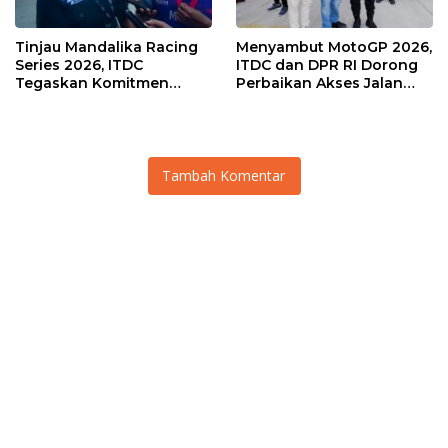
Tinjau Mandalika Racing
Menyambut MotoGP 2026,
Series 2026, ITDC
ITDC dan DPR RI Dorong
Tegaskan Komitmen
Perbaikan Akses Jalan
Kolaborasi dan Genjot
Hingga Pelibatan UMKM
Dampak Ekonomi
di KEK Mandalika
Kawasan
Tambah Komentar