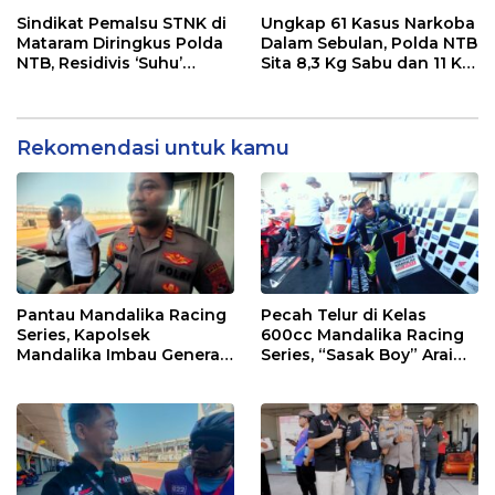
dan UMKM NTB
Persaingan Makin Sengit
dan Efektif
Sindikat Pemalsu STNK di
Ungkap 61 Kasus Narkoba
Mataram Diringkus Polda
Dalam Sebulan, Polda NTB
NTB, Residivis ‘Suhu’
Sita 8,3 Kg Sabu dan 11 Kg
Pemalsuan Kembali
Ganja
Masuk Bui
Rekomendasi untuk kamu
Pantau Mandalika Racing
Pecah Telur di Kelas
Series, Kapolsek
600cc Mandalika Racing
Mandalika Imbau Generasi
Series, “Sasak Boy” Arai
Muda Salurkan Hobi di
Agaska Ungkap Kunci
Sirkuit, Bukan Jalan Raya
Kemenangan