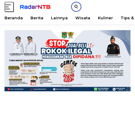
Beranda
Berita
Lainnya
Wisata
Kuliner
Tips &
L
a
n
g
s
u
n
g
k
e
k
o
n
t
e
n