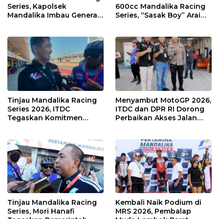
Series, Kapolsek
600cc Mandalika Racing
Mandalika Imbau Generasi
Series, “Sasak Boy” Arai
Muda Salurkan Hobi di
Agaska Ungkap Kunci
Sirkuit, Bukan Jalan Raya
Kemenangan
Tinjau Mandalika Racing
Menyambut MotoGP 2026,
Series 2026, ITDC
ITDC dan DPR RI Dorong
Tegaskan Komitmen
Perbaikan Akses Jalan
Kolaborasi dan Genjot
Hingga Pelibatan UMKM
Dampak Ekonomi
di KEK Mandalika
Kawasan
Tinjau Mandalika Racing
Kembali Naik Podium di
Series, Mori Hanafi
MRS 2026, Pembalap