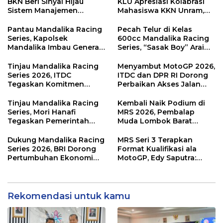
BKN Beri Sinyal Hijau
KLU Apresiasi Kolabrasi
Sistem Manajemen
Mahasiswa KKN Unram,
Talenta ASN Pemprov NTB
UIN dan Un 45 Ubah
Sampah Jadi Rupiah
Pantau Mandalika Racing
Pecah Telur di Kelas
Series, Kapolsek
600cc Mandalika Racing
Mandalika Imbau Generasi
Series, “Sasak Boy” Arai
Muda Salurkan Hobi di
Agaska Ungkap Kunci
Sirkuit, Bukan Jalan Raya
Kemenangan
Tinjau Mandalika Racing
Menyambut MotoGP 2026,
Series 2026, ITDC
ITDC dan DPR RI Dorong
Tegaskan Komitmen
Perbaikan Akses Jalan
Kolaborasi dan Genjot
Hingga Pelibatan UMKM
Dampak Ekonomi
di KEK Mandalika
Tinjau Mandalika Racing
Kembali Naik Podium di
Kawasan
Series, Mori Hanafi
MRS 2026, Pembalap
Tegaskan Pemerintah
Muda Lombok Barat
Wajib Support Pembalap
Gibran Makin Mantap
NTB
Menuju Tingkat Asia
Dukung Mandalika Racing
MRS Seri 3 Terapkan
Series 2026, BRI Dorong
Format Kualifikasi ala
Pertumbuhan Ekonomi
MotoGP, Edy Saputra:
dan UMKM NTB
Persaingan Makin Sengit
dan Efektif
Rekomendasi untuk kamu