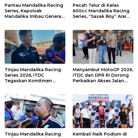
Pantau Mandalika Racing
Pecah Telur di Kelas
Series, Kapolsek
600cc Mandalika Racing
Mandalika Imbau Generasi
Series, “Sasak Boy” Arai
Muda Salurkan Hobi di
Agaska Ungkap Kunci
Sirkuit, Bukan Jalan Raya
Kemenangan
Tinjau Mandalika Racing
Menyambut MotoGP 2026,
Series 2026, ITDC
ITDC dan DPR RI Dorong
Tegaskan Komitmen
Perbaikan Akses Jalan
Kolaborasi dan Genjot
Hingga Pelibatan UMKM
Dampak Ekonomi
di KEK Mandalika
Kawasan
Tinjau Mandalika Racing
Kembali Naik Podium di