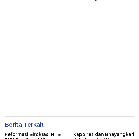
Pemalsuan Kembali
Ganja
Masuk Bui
Berita Terkait
Reformasi Birokrasi NTB:
Kapolres dan Bhayangkari