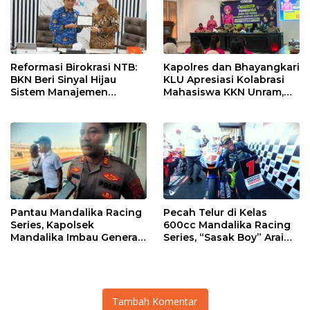
Reformasi Birokrasi NTB:
Kapolres dan Bhayangkari
BKN Beri Sinyal Hijau
KLU Apresiasi Kolabrasi
Sistem Manajemen
Mahasiswa KKN Unram,
Talenta ASN Pemprov NTB
UIN dan Un 45 Ubah
Sampah Jadi Rupiah
Pantau Mandalika Racing
Pecah Telur di Kelas
Series, Kapolsek
600cc Mandalika Racing
Mandalika Imbau Generasi
Series, “Sasak Boy” Arai
Muda Salurkan Hobi di
Agaska Ungkap Kunci
Sirkuit, Bukan Jalan Raya
Kemenangan
Tambah Komentar