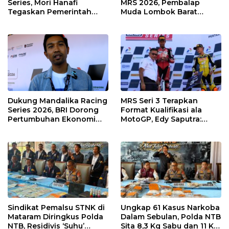
Series, Mori Hanafi
MRS 2026, Pembalap
Tegaskan Pemerintah
Muda Lombok Barat
Wajib Support Pembalap
Gibran Makin Mantap
NTB
Menuju Tingkat Asia
Dukung Mandalika Racing
MRS Seri 3 Terapkan
Series 2026, BRI Dorong
Format Kualifikasi ala
Pertumbuhan Ekonomi
MotoGP, Edy Saputra:
dan UMKM NTB
Persaingan Makin Sengit
dan Efektif
Sindikat Pemalsu STNK di
Ungkap 61 Kasus Narkoba
Mataram Diringkus Polda
Dalam Sebulan, Polda NTB
NTB, Residivis ‘Suhu’
Sita 8,3 Kg Sabu dan 11 Kg