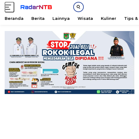
Beranda
Berita
Lainnya
Wisata
Kuliner
Tips &
L
a
n
g
s
u
n
g
k
e
k
o
n
t
e
n