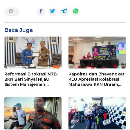
Baca Juga
Reformasi Birokrasi NTB:
Kapolres dan Bhayangkari
BKN Beri Sinyal Hijau
KLU Apresiasi Kolabrasi
Sistem Manajemen
Mahasiswa KKN Unram,
Talenta ASN Pemprov NTB
UIN dan Un 45 Ubah
Sampah Jadi Rupiah