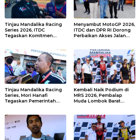
Tinjau Mandalika Racing
Menyambut MotoGP 2026,
Series 2026, ITDC
ITDC dan DPR RI Dorong
Tegaskan Komitmen
Perbaikan Akses Jalan
Kolaborasi dan Genjot
Hingga Pelibatan UMKM
Dampak Ekonomi
di KEK Mandalika
Kawasan
Tinjau Mandalika Racing
Kembali Naik Podium di
Series, Mori Hanafi
MRS 2026, Pembalap
Tegaskan Pemerintah
Muda Lombok Barat
Wajib Support Pembalap
Gibran Makin Mantap
NTB
Menuju Tingkat Asia