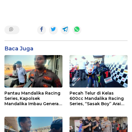
Baca Juga
Pantau Mandalika Racing
Pecah Telur di Kelas
Series, Kapolsek
600cc Mandalika Racing
Mandalika Imbau Generasi
Series, “Sasak Boy” Arai
Muda Salurkan Hobi di
Agaska Ungkap Kunci
Sirkuit, Bukan Jalan Raya
Kemenangan