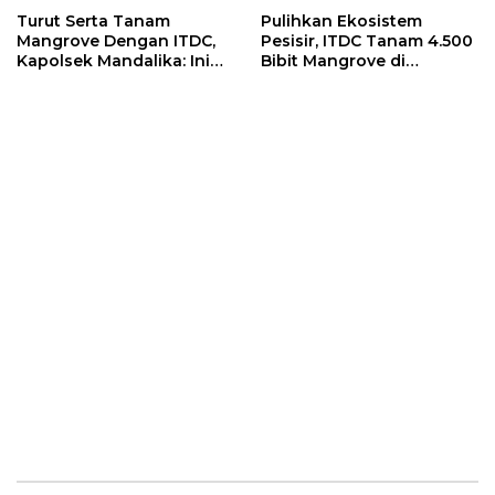
Turut Serta Tanam
Pulihkan Ekosistem
Mangrove Dengan ITDC,
Pesisir, ITDC Tanam 4.500
Kapolsek Mandalika: Ini
Bibit Mangrove di
Bisa Menjaga Stabilitas
Kawasan Sanctuary
Kamtibmas
Mandalika