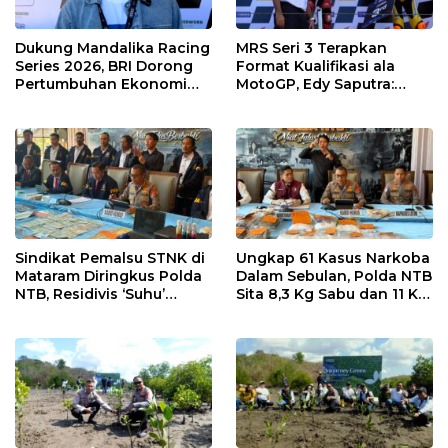
Dukung Mandalika Racing
MRS Seri 3 Terapkan
Series 2026, BRI Dorong
Format Kualifikasi ala
Pertumbuhan Ekonomi
MotoGP, Edy Saputra:
dan UMKM NTB
Persaingan Makin Sengit
dan Efektif
Sindikat Pemalsu STNK di
Ungkap 61 Kasus Narkoba
Mataram Diringkus Polda
Dalam Sebulan, Polda NTB
NTB, Residivis ‘Suhu’
Sita 8,3 Kg Sabu dan 11 Kg
Pemalsuan Kembali
Ganja
Masuk Bui