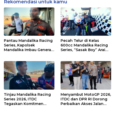
Rekomendasi untuk kamu
Pantau Mandalika Racing
Pecah Telur di Kelas
Series, Kapolsek
600cc Mandalika Racing
Mandalika Imbau Generasi
Series, “Sasak Boy” Arai
Muda Salurkan Hobi di
Agaska Ungkap Kunci
Sirkuit, Bukan Jalan Raya
Kemenangan
Tinjau Mandalika Racing
Menyambut MotoGP 2026,
Series 2026, ITDC
ITDC dan DPR RI Dorong
Tegaskan Komitmen
Perbaikan Akses Jalan
Kolaborasi dan Genjot
Hingga Pelibatan UMKM
Dampak Ekonomi
di KEK Mandalika