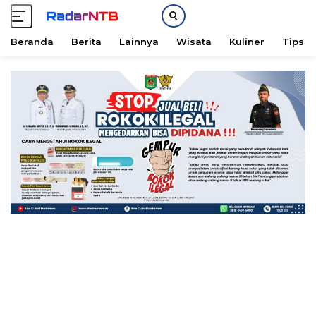
Beranda
Berita
Lainnya
Wisata
Kuliner
Tips &
L
a
n
g
s
u
n
g
k
e
k
o
n
t
e
n