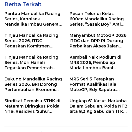
Berita Terkait
Pantau Mandalika Racing
Pecah Telur di Kelas
Series, Kapolsek
600cc Mandalika Racing
Mandalika Imbau Generasi
Series, “Sasak Boy” Arai
Muda Salurkan Hobi di
Agaska Ungkap Kunci
Sirkuit, Bukan Jalan Raya
Kemenangan
Tinjau Mandalika Racing
Menyambut MotoGP 2026,
Series 2026, ITDC
ITDC dan DPR RI Dorong
Tegaskan Komitmen
Perbaikan Akses Jalan
Kolaborasi dan Genjot
Hingga Pelibatan UMKM
Dampak Ekonomi
di KEK Mandalika
Tinjau Mandalika Racing
Kembali Naik Podium di
Kawasan
Series, Mori Hanafi
MRS 2026, Pembalap
Tegaskan Pemerintah
Muda Lombok Barat
Wajib Support Pembalap
Gibran Makin Mantap
NTB
Menuju Tingkat Asia
Dukung Mandalika Racing
MRS Seri 3 Terapkan
Series 2026, BRI Dorong
Format Kualifikasi ala
Pertumbuhan Ekonomi
MotoGP, Edy Saputra:
dan UMKM NTB
Persaingan Makin Sengit
dan Efektif
Sindikat Pemalsu STNK di
Ungkap 61 Kasus Narkoba
Mataram Diringkus Polda
Dalam Sebulan, Polda NTB
NTB, Residivis ‘Suhu’
Sita 8,3 Kg Sabu dan 11 Kg
Pemalsuan Kembali
Ganja
Masuk Bui