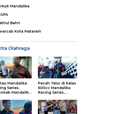
irkuit Mandalika
GPA
athul Bahri
warcab Kota Mataram
rita Olahraga
tau Mandalika
Pecah Telur di Kelas
ing Series,
600cc Mandalika
olsek Mandalika
Racing Series,
au Generasi
“Sasak Boy” Arai
a Salurkan Hobi
Agaska Ungkap
irkuit, Bukan
Kunci Kemenangan
an Raya