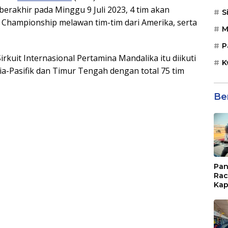
berakhir pada Minggu 9 Juli 2023, 4 tim akan
S
d Championship melawan tim-tim dari Amerika, serta
M
P
rkuit Internasional Pertamina Mandalika itu diikuti
K
ia-Pasifik dan Timur Tengah dengan total 75 tim
Be
Pan
Rac
Kap
Imb
Mud
di S
Jal