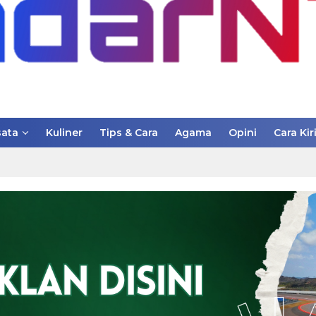
ata
Kuliner
Tips & Cara
Agama
Opini
Cara Kir