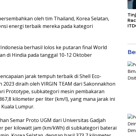
Tin
ipersembahkan oleh tim Thailand, Korea Selatan,
Rac
nsi energi terbaik mereka pada kategori
ITD
Ko
Kol
Gen
 Indonesia berhasil lolos ke putaran final World
Eko
Ber
n di Hindia pada tanggal 10-12 Oktober
capaian jarak tempuh terbaik di Shell Eco-
h 2023 diraih oleh VIRGIN TEAM dari Sakonnakhon
gori Prototype, subkategori mesin pembakaran
67,8 kilometer per liter (km/l), yang mana jarak ini
e Kuala Lumpur.
han Semar Proto UGM dari Universitas Gadjah
r per kilowatt jam (km/kWh) di subkategori baterai
kmin, Korea Selatan, dengan hasil 373,7 kilometer