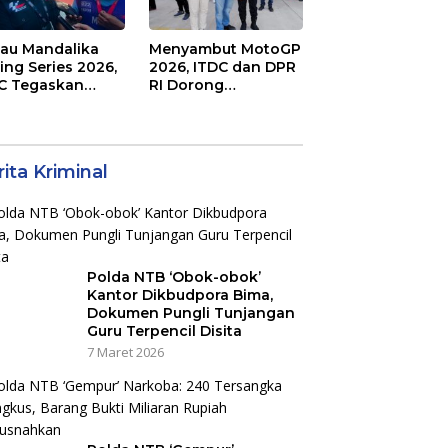
jau Mandalika
Menyambut MotoGP
ing Series 2026,
2026, ITDC dan DPR
C Tegaskan
RI Dorong
mitmen
Perbaikan Akses
aborasi dan
Jalan Hingga
jot Dampak
Pelibatan UMKM di
nomi Kawasan
KEK Mandalika
ita Kriminal
Polda NTB ‘Obok-obok’
Kantor Dikbudpora Bima,
Dokumen Pungli Tunjangan
Guru Terpencil Disita
7 Maret 2026