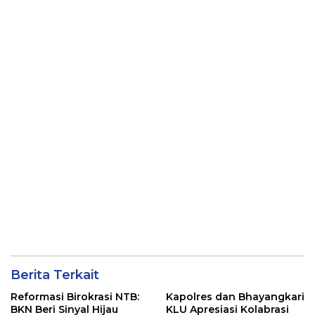
Pemalsuan Kembali
Ganja
Masuk Bui
Berita Terkait
Reformasi Birokrasi NTB:
Kapolres dan Bhayangkari
BKN Beri Sinyal Hijau
KLU Apresiasi Kolabrasi