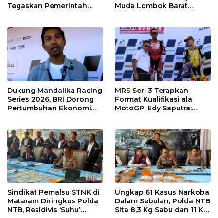
Tegaskan Pemerintah
Muda Lombok Barat
Wajib Support Pembalap
Gibran Makin Mantap
NTB
Menuju Tingkat Asia
Dukung Mandalika Racing
MRS Seri 3 Terapkan
Series 2026, BRI Dorong
Format Kualifikasi ala
Pertumbuhan Ekonomi
MotoGP, Edy Saputra:
dan UMKM NTB
Persaingan Makin Sengit
dan Efektif
Sindikat Pemalsu STNK di
Ungkap 61 Kasus Narkoba
Mataram Diringkus Polda
Dalam Sebulan, Polda NTB
NTB, Residivis ‘Suhu’
Sita 8,3 Kg Sabu dan 11 Kg