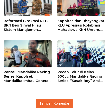
Reformasi Birokrasi NTB:
Kapolres dan Bhayangkari
BKN Beri Sinyal Hijau
KLU Apresiasi Kolabrasi
Sistem Manajemen
Mahasiswa KKN Unram,
Talenta ASN Pemprov NTB
UIN dan Un 45 Ubah
Sampah Jadi Rupiah
Pantau Mandalika Racing
Pecah Telur di Kelas
Series, Kapolsek
600cc Mandalika Racing
Mandalika Imbau Generasi
Series, “Sasak Boy” Arai
Muda Salurkan Hobi di
Agaska Ungkap Kunci
Sirkuit, Bukan Jalan Raya
Kemenangan
Tambah Komentar