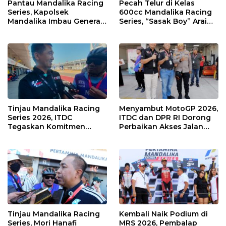
Pantau Mandalika Racing
Pecah Telur di Kelas
Series, Kapolsek
600cc Mandalika Racing
Mandalika Imbau Generasi
Series, “Sasak Boy” Arai
Muda Salurkan Hobi di
Agaska Ungkap Kunci
Sirkuit, Bukan Jalan Raya
Kemenangan
Tinjau Mandalika Racing
Menyambut MotoGP 2026,
Series 2026, ITDC
ITDC dan DPR RI Dorong
Tegaskan Komitmen
Perbaikan Akses Jalan
Kolaborasi dan Genjot
Hingga Pelibatan UMKM
Dampak Ekonomi
di KEK Mandalika
Kawasan
Tinjau Mandalika Racing
Kembali Naik Podium di
Series, Mori Hanafi
MRS 2026, Pembalap