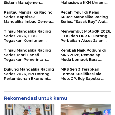
Sistem Manajemen
Mahasiswa KKN Unram,
Talenta ASN Pemprov NTB
UIN dan Un 45 Ubah
Sampah Jadi Rupiah
Pantau Mandalika Racing
Pecah Telur di Kelas
Series, Kapolsek
600cc Mandalika Racing
Mandalika Imbau Generasi
Series, “Sasak Boy” Arai
Muda Salurkan Hobi di
Agaska Ungkap Kunci
Sirkuit, Bukan Jalan Raya
Kemenangan
Tinjau Mandalika Racing
Menyambut MotoGP 2026,
Series 2026, ITDC
ITDC dan DPR RI Dorong
Tegaskan Komitmen
Perbaikan Akses Jalan
Kolaborasi dan Genjot
Hingga Pelibatan UMKM
Dampak Ekonomi
di KEK Mandalika
Tinjau Mandalika Racing
Kembali Naik Podium di
Kawasan
Series, Mori Hanafi
MRS 2026, Pembalap
Tegaskan Pemerintah
Muda Lombok Barat
Wajib Support Pembalap
Gibran Makin Mantap
NTB
Menuju Tingkat Asia
Dukung Mandalika Racing
MRS Seri 3 Terapkan
Series 2026, BRI Dorong
Format Kualifikasi ala
Pertumbuhan Ekonomi
MotoGP, Edy Saputra:
dan UMKM NTB
Persaingan Makin Sengit
dan Efektif
Rekomendasi untuk kamu