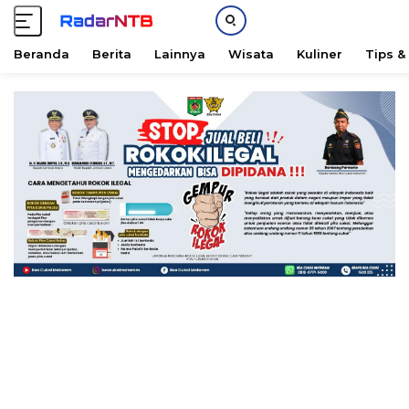
Beranda
Berita
Lainnya
Wisata
Kuliner
Tips &
L
a
n
g
s
u
n
g
k
e
k
o
n
t
e
n