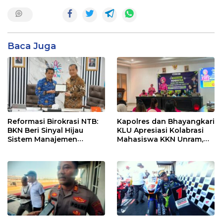
Baca Juga
Reformasi Birokrasi NTB:
Kapolres dan Bhayangkari
BKN Beri Sinyal Hijau
KLU Apresiasi Kolabrasi
Sistem Manajemen
Mahasiswa KKN Unram,
Talenta ASN Pemprov NTB
UIN dan Un 45 Ubah
Sampah Jadi Rupiah