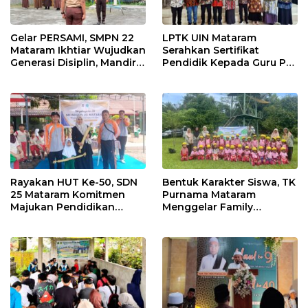
Gelar PERSAMI, SMPN 22
LPTK UIN Mataram
Mataram Ikhtiar Wujudkan
Serahkan Sertifikat
Generasi Disiplin, Mandiri
Pendidik Kepada Guru PAI
dan Berkarakter
dan RA Kota Mataram
Rayakan HUT Ke-50, SDN
Bentuk Karakter Siswa, TK
25 Mataram Komitmen
Purnama Mataram
Majukan Pendidikan
Menggelar Family
Dengan Prestasi
Gathering dan Outbound
Akademik