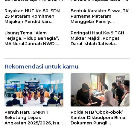
dan Berkarakter
dan RA Kota Mataram
Rayakan HUT Ke-50, SDN
Bentuk Karakter Siswa, TK
25 Mataram Komitmen
Purnama Mataram
Majukan Pendidikan
Menggelar Family
Dengan Prestasi
Gathering dan Outbound
Akademik
Usung Tema “Alam
Peringati Haul Ke-9 TGH
Terjaga, Hidup Bahagia”,
Muktar Majidi, Ponpes
MA Nurul Jannah NWDI
Darul Ishlah Jatisela
Ampenan Gelar Belajar di
Santuni Anak Yatim
Alam Terbuka
hingga Khataman Al
Quran
Rekomendasi untuk kamu
Penuh Haru, SMKN 1
Polda NTB ‘Obok-obok’
Sekotong Lepas
Kantor Dikbudpora Bima,
Angkatan 2025/2026, Isak
Dokumen Pungli
Tangis Warnai Prosesi
Tunjangan Guru Terpencil
Kelulusan
Disita