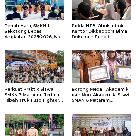
Penuh Haru, SMKN 1
Polda NTB ‘Obok-obok’
Sekotong Lepas
Kantor Dikbudpora Bima,
Angkatan 2025/2026, Isak
Dokumen Pungli
Tangis Warnai Prosesi
Tunjangan Guru Terpencil
Kelulusan
Disita
Perkuat Praktik Siswa,
Borong Medali Akademik
SMKN 3 Mataram Terima
dan Non-Akademik, Siswi
Hibah Truk Fuso Fighter
SMAN 6 Mataram
dari Mitsubishi
Harumkan Nama Sekolah