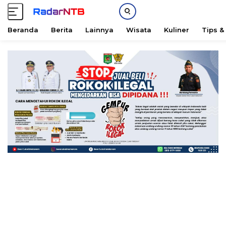
Beranda
Berita
Lainnya
Wisata
Kuliner
Tips &
L
a
n
g
s
u
n
g
k
e
k
o
n
t
e
n