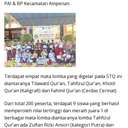
PAI & BP Kecamatan Ampenan.
Terdapat empat mata lomba yang digelar pada STQ ini
diantaranya Tilawatil Qur’an, Tahfizul Qur’an, Khotil
Qur’an (Kaligrafi) dan Fahmil Qur’an (Cerdas Cermat).
Dari total 200 peserta, terdapat 9 siswa yang berhasil
memperoleh nilai tertinggi dan meraih juara 1 di
berbagai mata lomba diantaranya lomba Tahfizul
Qur’an ada Zulfan Rizki Ansori (kategori Putra) dan