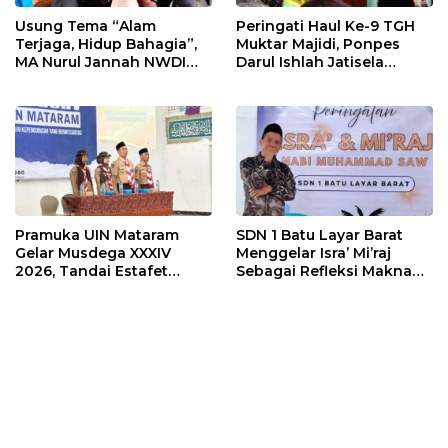
Usung Tema “Alam
Peringati Haul Ke-9 TGH
Terjaga, Hidup Bahagia”,
Muktar Majidi, Ponpes
MA Nurul Jannah NWDI
Darul Ishlah Jatisela
Ampenan Gelar Belajar di
Santuni Anak Yatim
Alam Terbuka
hingga Khataman Al
Quran
Pramuka UIN Mataram
SDN 1 Batu Layar Barat
Gelar Musdega XXXIV
Menggelar Isra’ Mi’raj
2026, Tandai Estafet
Sebagai Refleksi Makna
Kepemimpinan Dewan
Perintah Sholat
Racana