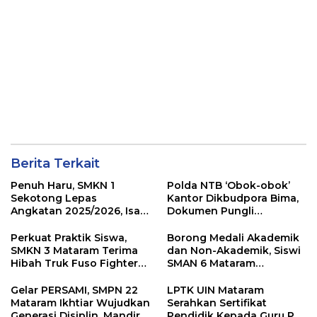
Berita Terkait
Penuh Haru, SMKN 1
Polda NTB ‘Obok-obok’
Sekotong Lepas
Kantor Dikbudpora Bima,
Angkatan 2025/2026, Isak
Dokumen Pungli
Tangis Warnai Prosesi
Tunjangan Guru Terpencil
Kelulusan
Disita
Perkuat Praktik Siswa,
Borong Medali Akademik
SMKN 3 Mataram Terima
dan Non-Akademik, Siswi
Hibah Truk Fuso Fighter
SMAN 6 Mataram
dari Mitsubishi
Harumkan Nama Sekolah
Gelar PERSAMI, SMPN 22
LPTK UIN Mataram
Mataram Ikhtiar Wujudkan
Serahkan Sertifikat
Generasi Disiplin, Mandiri
Pendidik Kepada Guru PAI