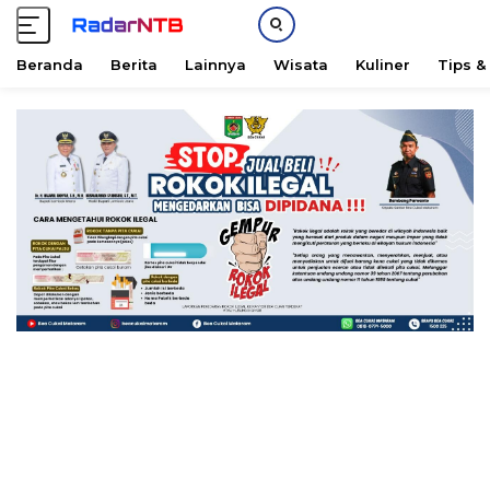
Beranda
Berita
Lainnya
Wisata
Kuliner
Tips &
L
a
n
g
s
u
n
g
k
e
k
o
n
t
e
n