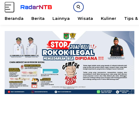
Beranda
Berita
Lainnya
Wisata
Kuliner
Tips &
L
a
n
g
s
u
n
g
k
e
k
o
n
t
e
n