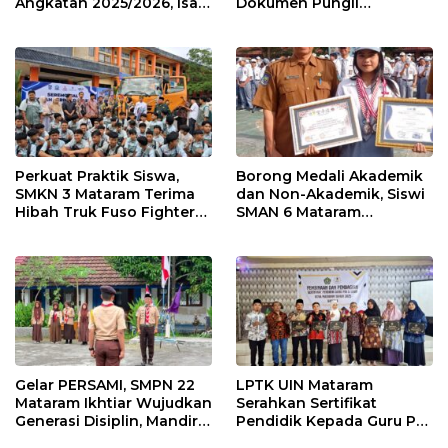
Angkatan 2025/2026, Isak
Dokumen Pungli
Tangis Warnai Prosesi
Tunjangan Guru Terpencil
Kelulusan
Disita
Perkuat Praktik Siswa,
Borong Medali Akademik
SMKN 3 Mataram Terima
dan Non-Akademik, Siswi
Hibah Truk Fuso Fighter
SMAN 6 Mataram
dari Mitsubishi
Harumkan Nama Sekolah
Gelar PERSAMI, SMPN 22
LPTK UIN Mataram
Mataram Ikhtiar Wujudkan
Serahkan Sertifikat
Generasi Disiplin, Mandiri
Pendidik Kepada Guru PAI
dan Berkarakter
dan RA Kota Mataram