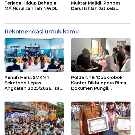
Terjaga, Hidup Bahagia”,
Muktar Majidi, Ponpes
MA Nurul Jannah NWDI
Darul Ishlah Jatisela
Ampenan Gelar Belajar di
Santuni Anak Yatim
Alam Terbuka
hingga Khataman Al
Quran
Rekomendasi untuk kamu
Penuh Haru, SMKN 1
Polda NTB ‘Obok-obok’
Sekotong Lepas
Kantor Dikbudpora Bima,
Angkatan 2025/2026, Isak
Dokumen Pungli
Tangis Warnai Prosesi
Tunjangan Guru Terpencil
Kelulusan
Disita