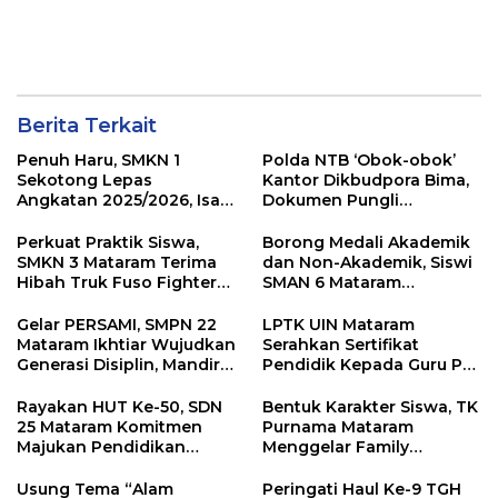
Berita Terkait
Penuh Haru, SMKN 1
Polda NTB ‘Obok-obok’
Sekotong Lepas
Kantor Dikbudpora Bima,
Angkatan 2025/2026, Isak
Dokumen Pungli
Tangis Warnai Prosesi
Tunjangan Guru Terpencil
Kelulusan
Disita
Perkuat Praktik Siswa,
Borong Medali Akademik
SMKN 3 Mataram Terima
dan Non-Akademik, Siswi
Hibah Truk Fuso Fighter
SMAN 6 Mataram
dari Mitsubishi
Harumkan Nama Sekolah
Gelar PERSAMI, SMPN 22
LPTK UIN Mataram
Mataram Ikhtiar Wujudkan
Serahkan Sertifikat
Generasi Disiplin, Mandiri
Pendidik Kepada Guru PAI
dan Berkarakter
dan RA Kota Mataram
Rayakan HUT Ke-50, SDN
Bentuk Karakter Siswa, TK
25 Mataram Komitmen
Purnama Mataram
Majukan Pendidikan
Menggelar Family
Dengan Prestasi
Gathering dan Outbound
Akademik
Usung Tema “Alam
Peringati Haul Ke-9 TGH