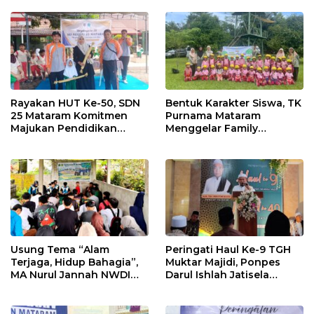
Rayakan HUT Ke-50, SDN
Bentuk Karakter Siswa, TK
25 Mataram Komitmen
Purnama Mataram
Majukan Pendidikan
Menggelar Family
Dengan Prestasi
Gathering dan Outbound
Akademik
Usung Tema “Alam
Peringati Haul Ke-9 TGH
Terjaga, Hidup Bahagia”,
Muktar Majidi, Ponpes
MA Nurul Jannah NWDI
Darul Ishlah Jatisela
Ampenan Gelar Belajar di
Santuni Anak Yatim
Alam Terbuka
hingga Khataman Al
Quran