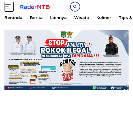
Beranda
Berita
Lainnya
Wisata
Kuliner
Tips &
L
a
n
g
s
u
n
g
k
e
k
o
n
t
e
n