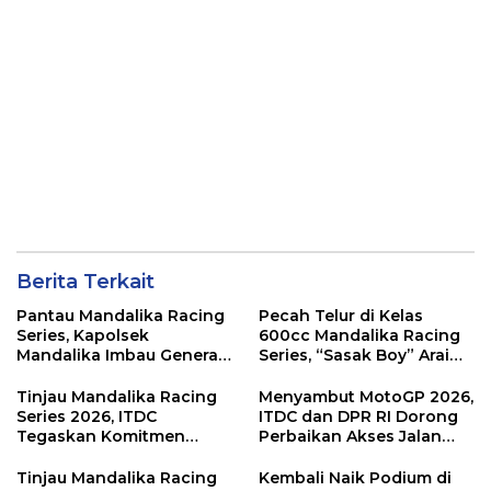
Berita Terkait
Pantau Mandalika Racing
Pecah Telur di Kelas
Series, Kapolsek
600cc Mandalika Racing
Mandalika Imbau Generasi
Series, “Sasak Boy” Arai
Muda Salurkan Hobi di
Agaska Ungkap Kunci
Sirkuit, Bukan Jalan Raya
Kemenangan
Tinjau Mandalika Racing
Menyambut MotoGP 2026,
Series 2026, ITDC
ITDC dan DPR RI Dorong
Tegaskan Komitmen
Perbaikan Akses Jalan
Kolaborasi dan Genjot
Hingga Pelibatan UMKM
Dampak Ekonomi
di KEK Mandalika
Tinjau Mandalika Racing
Kembali Naik Podium di