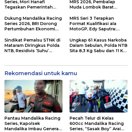
Kawasan
Series, Mori Hanafi
MRS 2026, Pembalap
Tegaskan Pemerintah
Muda Lombok Barat
Wajib Support Pembalap
Gibran Makin Mantap
NTB
Menuju Tingkat Asia
Dukung Mandalika Racing
MRS Seri 3 Terapkan
Series 2026, BRI Dorong
Format Kualifikasi ala
Pertumbuhan Ekonomi
MotoGP, Edy Saputra:
dan UMKM NTB
Persaingan Makin Sengit
dan Efektif
Sindikat Pemalsu STNK di
Ungkap 61 Kasus Narkoba
Mataram Diringkus Polda
Dalam Sebulan, Polda NTB
NTB, Residivis ‘Suhu’
Sita 8,3 Kg Sabu dan 11 Kg
Pemalsuan Kembali
Ganja
Masuk Bui
Rekomendasi untuk kamu
Pantau Mandalika Racing
Pecah Telur di Kelas
Series, Kapolsek
600cc Mandalika Racing
Mandalika Imbau Generasi
Series, “Sasak Boy” Arai