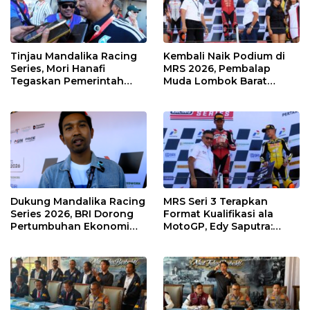
Tinjau Mandalika Racing
Kembali Naik Podium di
Series, Mori Hanafi
MRS 2026, Pembalap
Tegaskan Pemerintah
Muda Lombok Barat
Wajib Support Pembalap
Gibran Makin Mantap
NTB
Menuju Tingkat Asia
Dukung Mandalika Racing
MRS Seri 3 Terapkan
Series 2026, BRI Dorong
Format Kualifikasi ala
Pertumbuhan Ekonomi
MotoGP, Edy Saputra:
dan UMKM NTB
Persaingan Makin Sengit
dan Efektif