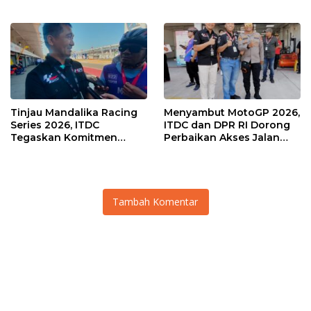
Muda Salurkan Hobi di
Agaska Ungkap Kunci
Sirkuit, Bukan Jalan Raya
Kemenangan
Tinjau Mandalika Racing
Menyambut MotoGP 2026,
Series 2026, ITDC
ITDC dan DPR RI Dorong
Tegaskan Komitmen
Perbaikan Akses Jalan
Kolaborasi dan Genjot
Hingga Pelibatan UMKM
Dampak Ekonomi
di KEK Mandalika
Kawasan
Tambah Komentar