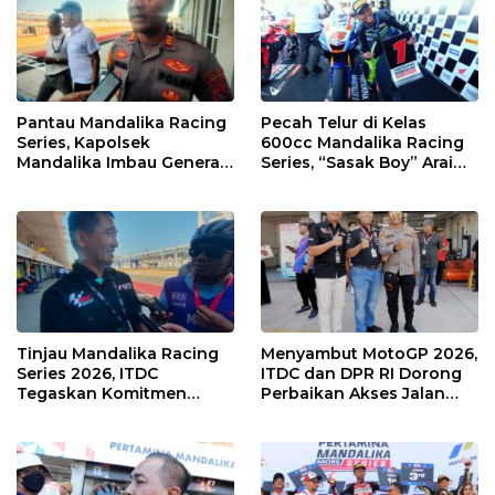
Pantau Mandalika Racing
Pecah Telur di Kelas
Series, Kapolsek
600cc Mandalika Racing
Mandalika Imbau Generasi
Series, “Sasak Boy” Arai
Muda Salurkan Hobi di
Agaska Ungkap Kunci
Sirkuit, Bukan Jalan Raya
Kemenangan
Tinjau Mandalika Racing
Menyambut MotoGP 2026,
Series 2026, ITDC
ITDC dan DPR RI Dorong
Tegaskan Komitmen
Perbaikan Akses Jalan
Kolaborasi dan Genjot
Hingga Pelibatan UMKM
Dampak Ekonomi
di KEK Mandalika
Kawasan