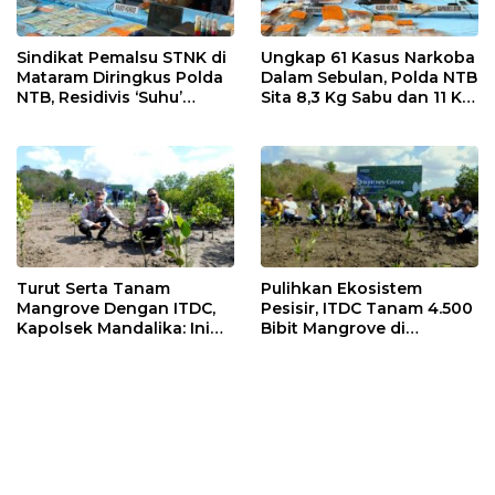
Sindikat Pemalsu STNK di
Ungkap 61 Kasus Narkoba
Mataram Diringkus Polda
Dalam Sebulan, Polda NTB
NTB, Residivis ‘Suhu’
Sita 8,3 Kg Sabu dan 11 Kg
Pemalsuan Kembali
Ganja
Masuk Bui
Turut Serta Tanam
Pulihkan Ekosistem
Mangrove Dengan ITDC,
Pesisir, ITDC Tanam 4.500
Kapolsek Mandalika: Ini
Bibit Mangrove di
Bisa Menjaga Stabilitas
Kawasan Sanctuary
Kamtibmas
Mandalika