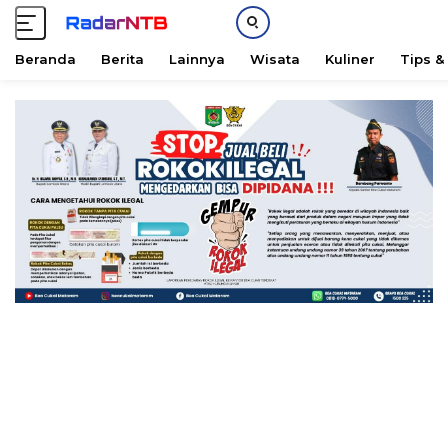
Beranda
Berita
Lainnya
Wisata
Kuliner
Tips &
L
a
n
g
s
u
n
g
k
e
k
o
n
t
e
n