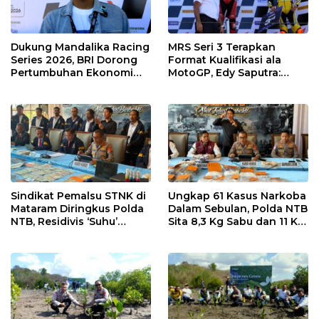
Dukung Mandalika Racing
MRS Seri 3 Terapkan
Series 2026, BRI Dorong
Format Kualifikasi ala
Pertumbuhan Ekonomi
MotoGP, Edy Saputra:
dan UMKM NTB
Persaingan Makin Sengit
dan Efektif
Sindikat Pemalsu STNK di
Ungkap 61 Kasus Narkoba
Mataram Diringkus Polda
Dalam Sebulan, Polda NTB
NTB, Residivis ‘Suhu’
Sita 8,3 Kg Sabu dan 11 Kg
Pemalsuan Kembali
Ganja
Masuk Bui