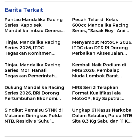
Berita Terkait
Pantau Mandalika Racing
Pecah Telur di Kelas
Series, Kapolsek
600cc Mandalika Racing
Mandalika Imbau Generasi
Series, “Sasak Boy” Arai
Muda Salurkan Hobi di
Agaska Ungkap Kunci
Sirkuit, Bukan Jalan Raya
Kemenangan
Tinjau Mandalika Racing
Menyambut MotoGP 2026,
Series 2026, ITDC
ITDC dan DPR RI Dorong
Tegaskan Komitmen
Perbaikan Akses Jalan
Kolaborasi dan Genjot
Hingga Pelibatan UMKM
Dampak Ekonomi
di KEK Mandalika
Tinjau Mandalika Racing
Kembali Naik Podium di
Kawasan
Series, Mori Hanafi
MRS 2026, Pembalap
Tegaskan Pemerintah
Muda Lombok Barat
Wajib Support Pembalap
Gibran Makin Mantap
NTB
Menuju Tingkat Asia
Dukung Mandalika Racing
MRS Seri 3 Terapkan
Series 2026, BRI Dorong
Format Kualifikasi ala
Pertumbuhan Ekonomi
MotoGP, Edy Saputra:
dan UMKM NTB
Persaingan Makin Sengit
dan Efektif
Sindikat Pemalsu STNK di
Ungkap 61 Kasus Narkoba
Mataram Diringkus Polda
Dalam Sebulan, Polda NTB
NTB, Residivis ‘Suhu’
Sita 8,3 Kg Sabu dan 11 Kg
Pemalsuan Kembali
Ganja
Masuk Bui