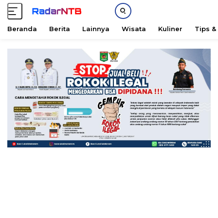
Beranda
Berita
Lainnya
Wisata
Kuliner
Tips &
L
a
n
g
s
u
n
g
k
e
k
o
n
t
e
n