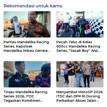
Rekomendasi untuk kamu
Pantau Mandalika Racing
Pecah Telur di Kelas
Series, Kapolsek
600cc Mandalika Racing
Mandalika Imbau Generasi
Series, “Sasak Boy” Arai
Muda Salurkan Hobi di
Agaska Ungkap Kunci
Sirkuit, Bukan Jalan Raya
Kemenangan
Tinjau Mandalika Racing
Menyambut MotoGP 2026,
Series 2026, ITDC
ITDC dan DPR RI Dorong
Tegaskan Komitmen
Perbaikan Akses Jalan
Kolaborasi dan Genjot
Hingga Pelibatan UMKM