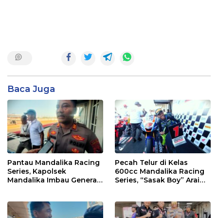
Baca Juga
Pantau Mandalika Racing
Pecah Telur di Kelas
Series, Kapolsek
600cc Mandalika Racing
Mandalika Imbau Generasi
Series, “Sasak Boy” Arai
Muda Salurkan Hobi di
Agaska Ungkap Kunci
Sirkuit, Bukan Jalan Raya
Kemenangan