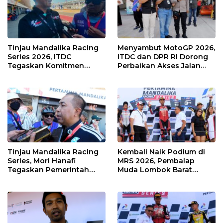
Tinjau Mandalika Racing
Menyambut MotoGP 2026,
Series 2026, ITDC
ITDC dan DPR RI Dorong
Tegaskan Komitmen
Perbaikan Akses Jalan
Kolaborasi dan Genjot
Hingga Pelibatan UMKM
Dampak Ekonomi
di KEK Mandalika
Kawasan
Tinjau Mandalika Racing
Kembali Naik Podium di
Series, Mori Hanafi
MRS 2026, Pembalap
Tegaskan Pemerintah
Muda Lombok Barat
Wajib Support Pembalap
Gibran Makin Mantap
NTB
Menuju Tingkat Asia