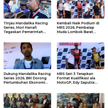
Tinjau Mandalika Racing
Kembali Naik Podium di
Series, Mori Hanafi
MRS 2026, Pembalap
Tegaskan Pemerintah
Muda Lombok Barat
Wajib Support Pembalap
Gibran Makin Mantap
NTB
Menuju Tingkat Asia
Dukung Mandalika Racing
MRS Seri 3 Terapkan
Series 2026, BRI Dorong
Format Kualifikasi ala
Pertumbuhan Ekonomi
MotoGP, Edy Saputra:
dan UMKM NTB
Persaingan Makin Sengit
dan Efektif