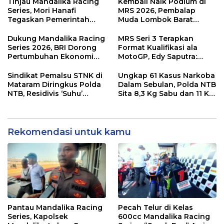
Dampak Ekonomi
di KEK Mandalika
Tinjau Mandalika Racing
Kembali Naik Podium di
Kawasan
Series, Mori Hanafi
MRS 2026, Pembalap
Tegaskan Pemerintah
Muda Lombok Barat
Wajib Support Pembalap
Gibran Makin Mantap
NTB
Menuju Tingkat Asia
Dukung Mandalika Racing
MRS Seri 3 Terapkan
Series 2026, BRI Dorong
Format Kualifikasi ala
Pertumbuhan Ekonomi
MotoGP, Edy Saputra:
dan UMKM NTB
Persaingan Makin Sengit
dan Efektif
Sindikat Pemalsu STNK di
Ungkap 61 Kasus Narkoba
Mataram Diringkus Polda
Dalam Sebulan, Polda NTB
NTB, Residivis ‘Suhu’
Sita 8,3 Kg Sabu dan 11 Kg
Pemalsuan Kembali
Ganja
Masuk Bui
Rekomendasi untuk kamu
Pantau Mandalika Racing
Pecah Telur di Kelas
Series, Kapolsek
600cc Mandalika Racing