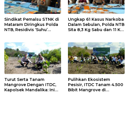
Sindikat Pemalsu STNK di
Ungkap 61 Kasus Narkoba
Mataram Diringkus Polda
Dalam Sebulan, Polda NTB
NTB, Residivis ‘Suhu’
Sita 8,3 Kg Sabu dan 11 Kg
Pemalsuan Kembali
Ganja
Masuk Bui
Turut Serta Tanam
Pulihkan Ekosistem
Mangrove Dengan ITDC,
Pesisir, ITDC Tanam 4.500
Kapolsek Mandalika: Ini
Bibit Mangrove di
Bisa Menjaga Stabilitas
Kawasan Sanctuary
Kamtibmas
Mandalika