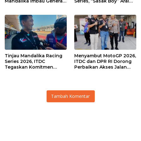
Mandalika Imbau Generasi
Series, “Sasak Boy” Arai
Muda Salurkan Hobi di
Agaska Ungkap Kunci
Sirkuit, Bukan Jalan Raya
Kemenangan
Tinjau Mandalika Racing
Menyambut MotoGP 2026,
Series 2026, ITDC
ITDC dan DPR RI Dorong
Tegaskan Komitmen
Perbaikan Akses Jalan
Kolaborasi dan Genjot
Hingga Pelibatan UMKM
Dampak Ekonomi
di KEK Mandalika
Kawasan
Tambah Komentar