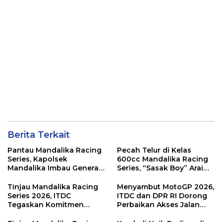
Berita Terkait
Pantau Mandalika Racing
Pecah Telur di Kelas
Series, Kapolsek
600cc Mandalika Racing
Mandalika Imbau Generasi
Series, “Sasak Boy” Arai
Muda Salurkan Hobi di
Agaska Ungkap Kunci
Sirkuit, Bukan Jalan Raya
Kemenangan
Tinjau Mandalika Racing
Menyambut MotoGP 2026,
Series 2026, ITDC
ITDC dan DPR RI Dorong
Tegaskan Komitmen
Perbaikan Akses Jalan
Kolaborasi dan Genjot
Hingga Pelibatan UMKM