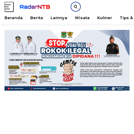
Beranda
Berita
Lainnya
Wisata
Kuliner
Tips &
L
a
n
g
s
u
n
g
k
e
k
o
n
t
e
n