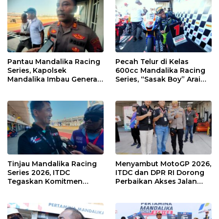
Pantau Mandalika Racing
Pecah Telur di Kelas
Series, Kapolsek
600cc Mandalika Racing
Mandalika Imbau Generasi
Series, “Sasak Boy” Arai
Muda Salurkan Hobi di
Agaska Ungkap Kunci
Sirkuit, Bukan Jalan Raya
Kemenangan
Tinjau Mandalika Racing
Menyambut MotoGP 2026,
Series 2026, ITDC
ITDC dan DPR RI Dorong
Tegaskan Komitmen
Perbaikan Akses Jalan
Kolaborasi dan Genjot
Hingga Pelibatan UMKM
Dampak Ekonomi
di KEK Mandalika
Kawasan