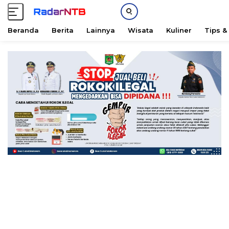
Beranda
Berita
Lainnya
Wisata
Kuliner
Tips &
L
a
n
g
s
u
n
g
k
e
k
o
n
t
e
n