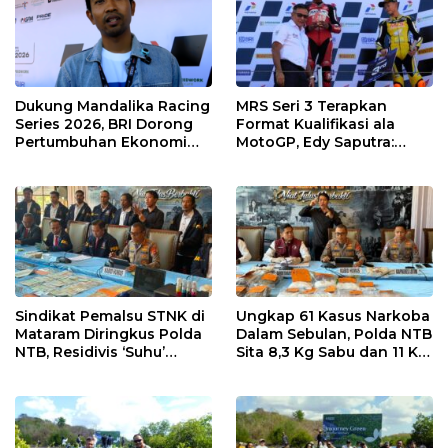
Dukung Mandalika Racing
MRS Seri 3 Terapkan
Series 2026, BRI Dorong
Format Kualifikasi ala
Pertumbuhan Ekonomi
MotoGP, Edy Saputra:
dan UMKM NTB
Persaingan Makin Sengit
dan Efektif
Sindikat Pemalsu STNK di
Ungkap 61 Kasus Narkoba
Mataram Diringkus Polda
Dalam Sebulan, Polda NTB
NTB, Residivis ‘Suhu’
Sita 8,3 Kg Sabu dan 11 Kg
Pemalsuan Kembali
Ganja
Masuk Bui