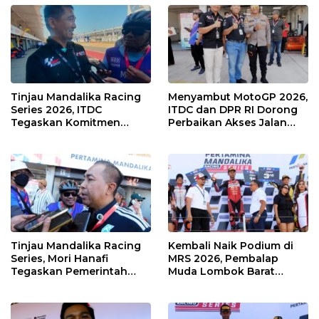
Tinjau Mandalika Racing
Menyambut MotoGP 2026,
Series 2026, ITDC
ITDC dan DPR RI Dorong
Tegaskan Komitmen
Perbaikan Akses Jalan
Kolaborasi dan Genjot
Hingga Pelibatan UMKM
Dampak Ekonomi
di KEK Mandalika
Kawasan
Tinjau Mandalika Racing
Kembali Naik Podium di
Series, Mori Hanafi
MRS 2026, Pembalap
Tegaskan Pemerintah
Muda Lombok Barat
Wajib Support Pembalap
Gibran Makin Mantap
NTB
Menuju Tingkat Asia