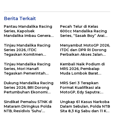
Berita Terkait
Pantau Mandalika Racing
Pecah Telur di Kelas
Series, Kapolsek
600cc Mandalika Racing
Mandalika Imbau Generasi
Series, “Sasak Boy” Arai
Muda Salurkan Hobi di
Agaska Ungkap Kunci
Sirkuit, Bukan Jalan Raya
Kemenangan
Tinjau Mandalika Racing
Menyambut MotoGP 2026,
Series 2026, ITDC
ITDC dan DPR RI Dorong
Tegaskan Komitmen
Perbaikan Akses Jalan
Kolaborasi dan Genjot
Hingga Pelibatan UMKM
Dampak Ekonomi
di KEK Mandalika
Tinjau Mandalika Racing
Kembali Naik Podium di
Kawasan
Series, Mori Hanafi
MRS 2026, Pembalap
Tegaskan Pemerintah
Muda Lombok Barat
Wajib Support Pembalap
Gibran Makin Mantap
NTB
Menuju Tingkat Asia
Dukung Mandalika Racing
MRS Seri 3 Terapkan
Series 2026, BRI Dorong
Format Kualifikasi ala
Pertumbuhan Ekonomi
MotoGP, Edy Saputra:
dan UMKM NTB
Persaingan Makin Sengit
dan Efektif
Sindikat Pemalsu STNK di
Ungkap 61 Kasus Narkoba
Mataram Diringkus Polda
Dalam Sebulan, Polda NTB
NTB, Residivis ‘Suhu’
Sita 8,3 Kg Sabu dan 11 Kg