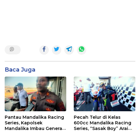
Baca Juga
Pantau Mandalika Racing
Pecah Telur di Kelas
Series, Kapolsek
600cc Mandalika Racing
Mandalika Imbau Generasi
Series, “Sasak Boy” Arai
Muda Salurkan Hobi di
Agaska Ungkap Kunci
Sirkuit, Bukan Jalan Raya
Kemenangan