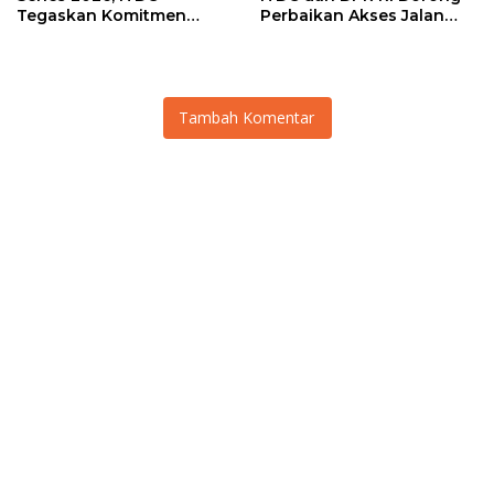
Tegaskan Komitmen
Perbaikan Akses Jalan
Kolaborasi dan Genjot
Hingga Pelibatan UMKM
Dampak Ekonomi
di KEK Mandalika
Kawasan
Tambah Komentar